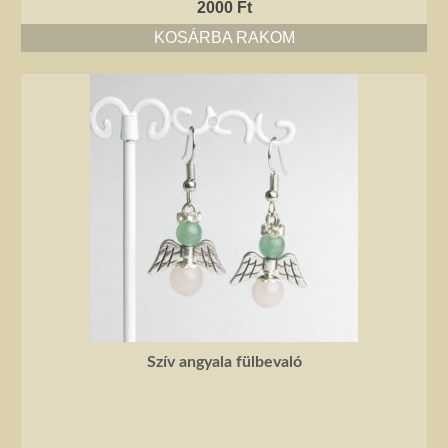
kézimunkával készült alkotás mindig értéket képvisel. Remek ajándék
2000
Ft
nőknek.
KOSÁRBA RAKOM
Fantázia ékszer
Ezen az oldalon olyan különleges és divatos ékszereket talál, amelyeket csak
részben én készítettem. Úgy vélem, helyük van a Harmónia Ékszerek
világában, mivel ezek is az egyéniség szépségét emelik ki. Nagy gonddal
válogattam ki azokat az ékszereket, amelyek megfelelnek ennek a magas
minőségi és esztétikai követelménynek. Ezeket az ékszereket azoknak
ajánlom, akik nem ragaszkodnak az ásványokhoz, féldrágakövekhez, illetve
kristályokhoz, de rajonganak az egyéni ötletekért, és valami különlegesre
vágynak. Kiváló ajándék lehet belőlük születésnapra, névnapra, karácsonyra.
Garantáltan örömöt szerezhet velük szeretteinek.
Egyedi ékszer
Igény szerinti átalakítás – INGYENES
Szív angyala fülbevaló
Rendelésre készült egyedi ékszer
Egyedi kőbefoglalás rendelésre
Csillagjegyes babalánc rendelésre