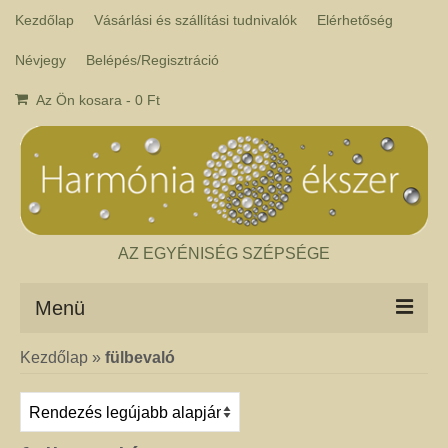
Kezdőlap
Vásárlási és szállítási tudnivalók
Elérhetőség
Névjegy
Belépés/Regisztráció
Az Ön kosara
-
0
Ft
AZ EGYÉNISÉG SZÉPSÉGE
Menü
Kezdőlap
»
fülbevaló
Csakra ékszer
A kézműves csakra ékszer ásványai tulajdonképpen gyógyító kövek, amelyek
a népi hagyományok szerint segítik a csakrák harmónikus működését. Az
ékszerben minden csakrához tartozik egy kristály, és általában a kő színe
határozza meg, hogy melyik csakrához rendeljük. Így lehetséges az, hogy pl.