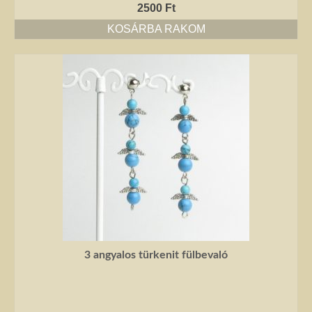
2500
Ft
KOSÁRBA RAKOM
3 angyalos türkenit fülbevaló