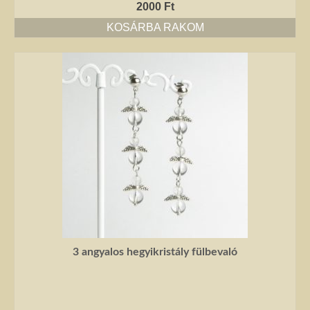
2000
Ft
Jó tanácsok babalánchoz
KOSÁRBA RAKOM
Virág ékszer
A szobai növények, kaktuszok a lakás díszei, de sajnos nem vagy csak ritkán
virágoznak.Biztosan Ön is szép kaspóba vagy díszes tartóba teszi őket, de
ennél többet is tehet értük. A kézműves Virág ékszerekkel színesebbé és
egyedibbé varázsolhatja virágait. Ezeket a díszeket ásvány, féldrágakő,
kristály felhasználásával, dróthajlításos technikával készítettem, és
garantáltan nincs két egyforma közöttük. Ha cserepes növényt ajándékoz
ismerősének, személyesebbé teheti Virág ékszerrel.
3 angyalos hegyikristály fülbevaló