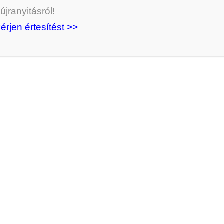
jranyitásról!
kérjen értesítést >>