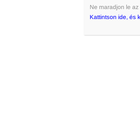
Ne maradjon le az ú
Kattintson ide, és 
Napsugár karkötő
4000
Ft
KOSÁRBA RAKOM
Hasonló termékek