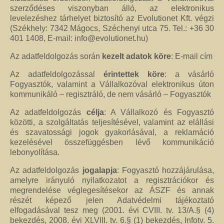
szerződéses viszonyban álló, az elektronikus
levelezéshez tárhelyet biztosító az Evolutionet Kft. végzi
(Székhely: 7342 Mágocs, Széchenyi utca 75. Tel.: +36 30
401 1408, E-mail:
info@evolutionet.hu
)
Az adatfeldolgozás során
kezelt adatok köre
: E-mail cím
Az adatfeldolgozással
érintettek köre
: a vásárló
Fogyasztók, valamint a Vállalkozóval elektronikus úton
kommunikáló – regisztráló, de nem vásárló – Fogyasztók
Az adatfeldolgozás
célja
: A Vállalkozó és Fogyasztó
közötti, a szolgáltatás teljesítésével, valamint az elállási
és szavatossági jogok gyakorlásával, a reklamáció
kezelésével összefüggésben lévő kommunikáció
lebonyolítása.
Az adatfeldolgozás
jogalapja
: Fogyasztó hozzájárulása,
amelyre irányuló nyilatkozatot a regisztrációkor és
megrendelése véglegesítésekor az ÁSZF és annak
részét képező jelen Adatvédelmi tájékoztató
elfogadásával tesz meg (2001. évi CVIII. tv. 13/A.§ (4)
bekezdés, 2008. évi XLVIII. tv. 6.§ (1) bekezdés, Infotv. 5.