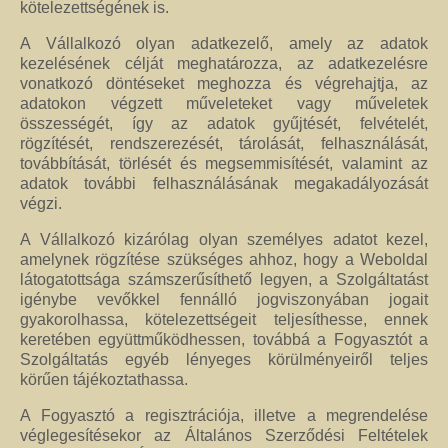
kötelezettségének is.
Jó tanácsok babalánchoz
A Vállalkozó olyan adatkezelő, amely az adatok
kezelésének célját meghatározza, az adatkezelésre
Virág ékszer
vonatkozó döntéseket meghozza és végrehajtja, az
adatokon végzett műveleteket vagy műveletek
A szobai növények, kaktuszok a lakás díszei, de sajnos nem vagy csak ritkán
összességét, így az adatok gyűjtését, felvételét,
virágoznak.Biztosan Ön is szép kaspóba vagy díszes tartóba teszi őket, de
rögzítését, rendszerezését, tárolását, felhasználását,
ennél többet is tehet értük. A kézműves Virág ékszerekkel színesebbé és
továbbítását, törlését és megsemmisítését, valamint az
egyedibbé varázsolhatja virágait. Ezeket a díszeket ásvány, féldrágakő,
adatok további felhasználásának megakadályozását
kristály felhasználásával, dróthajlításos technikával készítettem, és
végzi.
garantáltan nincs két egyforma közöttük. Ha cserepes növényt ajándékoz
ismerősének, személyesebbé teheti Virág ékszerrel.
A Vállalkozó kizárólag olyan személyes adatot kezel,
amelynek rögzítése szükséges ahhoz, hogy a Weboldal
látogatottsága számszerűsíthető legyen, a Szolgáltatást
igénybe vevőkkel fennálló jogviszonyában jogait
gyakorolhassa, kötelezettségeit teljesíthesse, ennek
keretében együttműködhessen, továbbá a Fogyasztót a
Szolgáltatás egyéb lényeges körülményeiről teljes
körűen tájékoztathassa.
A Fogyasztó a regisztrációja, illetve a megrendelése
véglegesítésekor az Általános Szerződési Feltételek