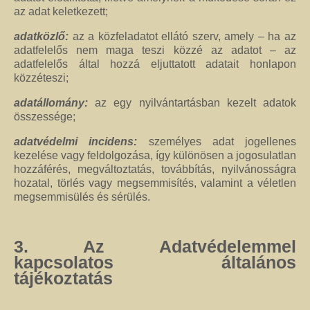
az adat keletkezett;
adatközlő:
az a közfeladatot ellátó szerv, amely – ha az
adatfelelős nem maga teszi közzé az adatot – az
adatfelelős által hozzá eljuttatott adatait honlapon
közzéteszi;
adatállomány:
az egy nyilvántartásban kezelt adatok
összessége;
adatvédelmi incidens:
személyes adat jogellenes
kezelése vagy feldolgozása, így különösen a jogosulatlan
hozzáférés, megváltoztatás, továbbítás, nyilvánosságra
hozatal, törlés vagy megsemmisítés, valamint a véletlen
megsemmisülés és sérülés.
3. Az Adatvédelemmel
kapcsolatos általános
tájékoztatás