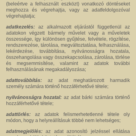
(beleértve a felhasznált eszközt) vonatkozó döntéseket
meghozza és végrehajtja, vagy az adatfeldolgozóval
végrehajtatja;
adatkezelés:
az alkalmazott eljárástól függetlenül az
adatokon végzett bármely művelet vagy a műveletek
összessége, így különösen gyűjtése, felvétele, rögzítése,
rendszerezése, tárolása, megváltoztatása, felhasználása,
lekérdezése, továbbítása, nyilvánosságra hozatala,
összehangolása vagy összekapcsolása, zárolása, törlése
és megsemmisítése, valamint az adatok további
felhasználásának megakadályozása;
adattovábbítás:
az adat meghatározott harmadik
személy számára történő hozzáférhetővé tétele;
nyilvánosságra hozatal:
az adat bárki számára történő
hozzáférhetővé tétele;
adattörlés:
az adatok felismerhetetlenné tétele oly
módon, hogy a helyreállításuk többé nem lehetséges;
adatmegjelölés:
az adat azonosító jelzéssel ellátása