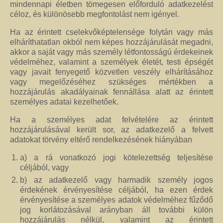
mindennapi életben tömegesen előforduló adatkezelést
céloz, és különösebb megfontolást nem igényel.
Ha az érintett cselekvőképtelensége folytán vagy más
elháríthatatlan okból nem képes hozzájárulását megadni,
akkor a saját vagy más személy létfontosságú érdekeinek
védelméhez, valamint a személyek életét, testi épségét
vagy javait fenyegető közvetlen veszély elhárításához
vagy megelőzéséhez szükséges mértékben a
hozzájárulás akadályainak fennállása alatt az érintett
személyes adatai kezelhetőek.
Ha a személyes adat felvételére az érintett
hozzájárulásával került sor, az adatkezelő a felvett
adatokat törvény eltérő rendelkezésének hiányában
a) a rá vonatkozó jogi kötelezettség teljesítése
céljából, vagy
b) az adatkezelő vagy harmadik személy jogos
érdekének érvényesítése céljából, ha ezen érdek
érvényesítése a személyes adatok védelméhez fűződő
jog korlátozásával arányban áll további külön
hozzájárulás nélkül, valamint az érintett