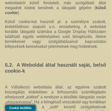
weboldalról külső forrásból, más szolgáltató által
megadott kódok kerülnek a látogató gépére (
külső
cookie
).
Külső cookie-kat használ pl. a személyre szabott,
érdeklődésen alapuló u.n. remarketing. A weboldal
korábbi látogatói számára a Google Display Hálózaton
található egyéb webhelyeken való böngészés, illetve
termékeivel vagy szolgáltatásaival kapcsolatos
kifejezések keresésekor jelenhetnek meg hirdetések.
5.2. A Weboldal által használt saját, belső
cookie-k
A Vállalkozó weboldala által, az egyénre szabott
kiszolgálás érdekében a felhasználó számítógépén
elhelyezett „sütiket” a rendszer a későbbi látogatás során
„visszaolvassa”. Ha a böngésző visszaküld egy korábban
elmentett „sütit”, a „sütit” kezelő szolgáltatónak
Cookie beállítás