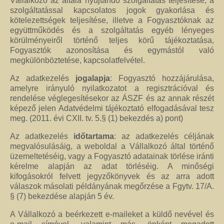
Vállalkozó az általa nyújtandó szolgáltatás teljesítése, a
szolgáltatással kapcsolatos jogok gyakorlása és
kötelezettségek teljesítése, illetve a Fogyasztóknak az
együttműködés és a szolgáltatás egyéb lényeges
körülményeiről történő teljes körű tájékoztatása,
Fogyasztók azonosítása és egymástól való
megkülönböztetése, kapcsolatfelvétel.
Az adatkezelés
jogalapja
: Fogyasztó hozzájárulása,
amelyre irányuló nyilatkozatot a regisztrációval és
rendelése véglegesítésekor az ÁSZF és az annak részét
képező jelen Adatvédelmi tájékoztató elfogadásával tesz
meg. (2011. évi CXII. tv. 5.§ (1) bekezdés a) pont)
Az adatkezelés
időtartama
: az adatkezelés céljának
megvalósulásáig, a weboldal a Vállalkozó által történő
üzemeltetéséig, vagy a Fogyasztó adatainak törlése iránti
kérelme alapján az adat törléséig. A minőségi
kifogásokról felvett jegyzőkönyvek és az arra adott
válaszok másolati példányának megőrzése a Fgytv. 17/A.
§ (7) bekezdése alapján 5 év.
A Vállalkozó a beérkezett e-maileket a küldő nevével és