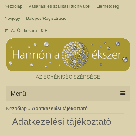
Kezdőlap
Vásárlási és szállítási tudnivalók
Elérhetőség
Névjegy
Belépés/Regisztráció
Az Ön kosara
-
0
Ft
AZ EGYÉNISÉG SZÉPSÉGE
Menü
Kezdőlap
»
Adatkezelési tájékoztató
Csakra ékszer
A kézműves csakra ékszer ásványai tulajdonképpen gyógyító kövek, amelyek
Adatkezelési tájékoztató
a népi hagyományok szerint segítik a csakrák harmónikus működését. Az
ékszerben minden csakrához tartozik egy kristály, és általában a kő színe
határozza meg, hogy melyik csakrához rendeljük. Így lehetséges az, hogy pl.