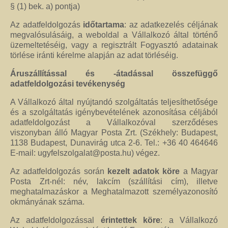
§ (1) bek. a) pontja)
Az adatfeldolgozás
időtartama
: az adatkezelés céljának
megvalósulásáig, a weboldal a Vállalkozó által történő
üzemeltetéséig, vagy a regisztrált Fogyasztó adatainak
törlése iránti kérelme alapján az adat törléséig.
Áruszállítással és -átadással összefüggő
adatfeldolgozási tevékenység
A Vállalkozó által nyújtandó szolgáltatás teljesíthetősége
és a szolgáltatás igénybevételének azonosítása céljából
adatfeldolgozást a Vállalkozóval szerződéses
viszonyban álló Magyar Posta Zrt. (Székhely: Budapest,
1138 Budapest, Dunavirág utca 2-6. Tel.: +36 40 464646
E-mail: ugyfelszolgalat@posta.hu) végez.
Az adatfeldolgozás során
kezelt adatok köre
a Magyar
Posta Zrt-nél: név, lakcím (szállítási cím), illetve
meghatalmazáskor a Meghatalmazott személyazonosító
okmányának száma.
Az adatfeldolgozással
érintettek köre
: a Vállalkozó