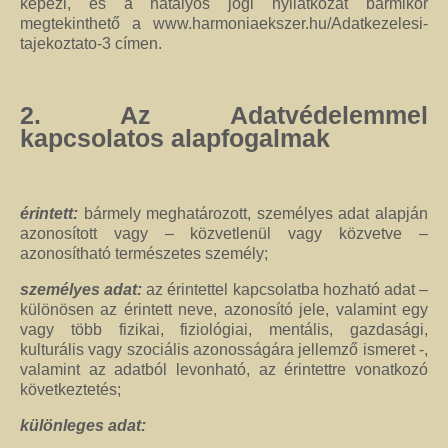
képezi, és a hatályos jogi nyilatkozat bármikor
megtekinthető a www.harmoniaekszer.hu/Adatkezelesi-
tajekoztato-3 címen.
2. Az Adatvédelemmel
kapcsolatos alapfogalmak
érintett:
bármely meghatározott, személyes adat alapján
azonosított vagy – közvetlenül vagy közvetve –
azonosítható természetes személy;
személyes adat:
az érintettel kapcsolatba hozható adat –
különösen az érintett neve, azonosító jele, valamint egy
vagy több fizikai, fiziológiai, mentális, gazdasági,
kulturális vagy szociális azonosságára jellemző ismeret -,
valamint az adatból levonható, az érintettre vonatkozó
következtetés;
különleges adat: