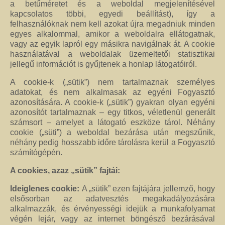
a betűméretet és a weboldal megjelenítésével
kapcsolatos többi, egyedi beállítást), így a
felhasználóknak nem kell azokat újra megadniuk minden
egyes alkalommal, amikor a weboldalra ellátogatnak,
vagy az egyik lapról egy másikra navigálnak át. A cookie
használatával a weboldalak üzemeltetői statisztikai
jellegű információt is gyűjtenek a honlap látogatóiról.
A cookie-k („sütik”) nem tartalmaznak személyes
adatokat, és nem alkalmasak az egyéni Fogyasztó
azonosítására. A cookie-k („sütik”) gyakran olyan egyéni
azonosítót tartalmaznak – egy titkos, véletlenül generált
számsort – amelyet a látogató eszköze tárol. Néhány
cookie („süti”) a weboldal bezárása után megszűnik,
néhány pedig hosszabb időre tárolásra kerül a Fogyasztó
számítógépén.
A cookies, azaz „sütik” fajtái:
Ideiglenes cookie:
A „sütik” ezen fajtájára jellemző, hogy
elsősorban az adatvesztés megakadályozására
alkalmazzák, és érvényességi idejük a munkafolyamat
végén lejár, vagy az internet böngésző bezárásával