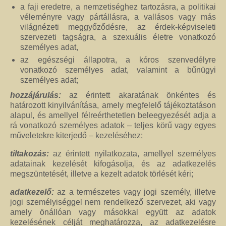
a faji eredetre, a nemzetiséghez tartozásra, a politikai
véleményre vagy pártállásra, a vallásos vagy más
világnézeti meggyőződésre, az érdek-képviseleti
szervezeti tagságra, a szexuális életre vonatkozó
személyes adat,
az egészségi állapotra, a kóros szenvedélyre
vonatkozó személyes adat, valamint a bűnügyi
személyes adat;
hozzájárulás:
az érintett akaratának önkéntes és
határozott kinyilvánítása, amely megfelelő tájékoztatáson
alapul, és amellyel félreérthetetlen beleegyezését adja a
rá vonatkozó személyes adatok – teljes körű vagy egyes
műveletekre kiterjedő – kezeléséhez;
tiltakozás:
az érintett nyilatkozata, amellyel személyes
adatainak kezelését kifogásolja, és az adatkezelés
megszüntetését, illetve a kezelt adatok törlését kéri;
adatkezelő:
az a természetes vagy jogi személy, illetve
jogi személyiséggel nem rendelkező szervezet, aki vagy
amely önállóan vagy másokkal együtt az adatok
kezelésének célját meghatározza, az adatkezelésre