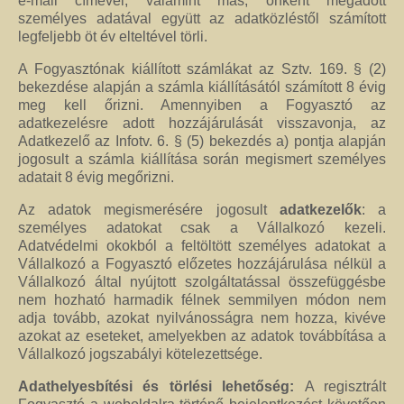
e-mail címével, valamint más, önként megadott
személyes adatával együtt az adatközléstől számított
legfeljebb öt év elteltével törli.
A Fogyasztónak kiállított számlákat az Sztv. 169. § (2)
bekezdése alapján a számla kiállításától számított 8 évig
meg kell őrizni. Amennyiben a Fogyasztó az
adatkezelésre adott hozzájárulását visszavonja, az
Adatkezelő az Infotv. 6. § (5) bekezdés a) pontja alapján
jogosult a számla kiállítása során megismert személyes
adatait 8 évig megőrizni.
Az adatok megismerésére jogosult
adatkezelők
: a
személyes adatokat csak a Vállalkozó kezeli.
Adatvédelmi okokból a feltöltött személyes adatokat a
Vállalkozó a Fogyasztó előzetes hozzájárulása nélkül a
Vállalkozó által nyújtott szolgáltatással összefüggésbe
nem hozható harmadik félnek semmilyen módon nem
adja tovább, azokat nyilvánosságra nem hozza, kivéve
azokat az eseteket, amelyekben az adatok továbbítása a
Vállalkozó jogszabályi kötelezettsége.
Adathelyesbítési és törlési lehetőség:
A regisztrált