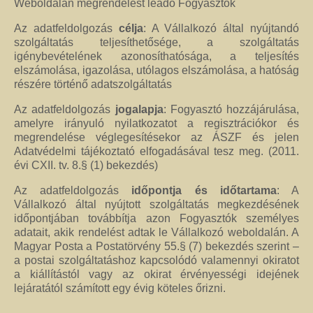
Weboldalán megrendelést leadó Fogyasztók
Az adatfeldolgozás
célja
: A Vállalkozó által nyújtandó
szolgáltatás teljesíthetősége, a szolgáltatás
igénybevételének azonosíthatósága, a teljesítés
elszámolása, igazolása, utólagos elszámolása, a hatóság
részére történő adatszolgáltatás
Az adatfeldolgozás
jogalapja
: Fogyasztó hozzájárulása,
amelyre irányuló nyilatkozatot a regisztrációkor és
megrendelése véglegesítésekor az ÁSZF és jelen
Adatvédelmi tájékoztató elfogadásával tesz meg. (2011.
évi CXII. tv. 8.§ (1) bekezdés)
Az adatfeldolgozás
időpontja és időtartama
: A
Vállalkozó által nyújtott szolgáltatás megkezdésének
időpontjában továbbítja azon Fogyasztók személyes
adatait, akik rendelést adtak le Vállalkozó weboldalán. A
Magyar Posta a Postatörvény 55.§ (7) bekezdés szerint –
a postai szolgáltatáshoz kapcsolódó valamennyi okiratot
a kiállítástól vagy az okirat érvényességi idejének
lejáratától számított egy évig köteles őrizni.