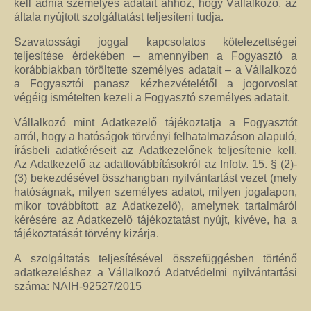
kell adnia személyes adatait ahhoz, hogy Vállalkozó, az
általa nyújtott szolgáltatást teljesíteni tudja.
Szavatossági joggal kapcsolatos kötelezettségei
teljesítése érdekében – amennyiben a Fogyasztó a
korábbiakban töröltette személyes adatait – a Vállalkozó
a Fogyasztói panasz kézhezvételétől a jogorvoslat
végéig ismételten kezeli a Fogyasztó személyes adatait.
Vállalkozó mint Adatkezelő tájékoztatja a Fogyasztót
arról, hogy a hatóságok törvényi felhatalmazáson alapuló,
írásbeli adatkéréseit az Adatkezelőnek teljesítenie kell.
Az Adatkezelő az adattovábbításokról az Infotv. 15. § (2)-
(3) bekezdésével összhangban nyilvántartást vezet (mely
hatóságnak, milyen személyes adatot, milyen jogalapon,
mikor továbbított az Adatkezelő), amelynek tartalmáról
kérésére az Adatkezelő tájékoztatást nyújt, kivéve, ha a
tájékoztatását törvény kizárja.
A szolgáltatás teljesítésével összefüggésben történő
adatkezeléshez a Vállalkozó Adatvédelmi nyilvántartási
száma: NAIH-92527/2015