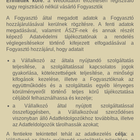
Érintettek köre:
a Weboldalon előzetesen regisztráló
vagy regisztráció nélkül vásárló Fogyasztók
A Fogyasztó által megadott adatok a Fogyasztó
hozzájárulásával kerülnek rögzítésre. A fenti adatok
megadásával, valamint ÁSZF-nek és annak részét
képező Adatvédelmi tájékoztatónak a rendelés
véglegesítésekor történő kifejezett elfogadásával a
Fogyasztó hozzájárul, hogy adatait
a Vállalkozó az általa nyújtandó szolgáltatás
teljesítése, a szolgáltatással kapcsolatos jogok
gyakorlása, kötelezettségek teljesítése, a minőségi
kifogások kezelése, illetve a Fogyasztóknak az
együttműködés és a szolgáltatás egyéb lényeges
körülményeiről történő teljes körű tájékoztatása
céljából felhasználhassa és kezelje;
a Vállalkozó által nyújtott szolgáltatással
összefüggésben, a Vállalkozóval szerződéses
viszonyban álló Adatfeldolgozókhoz továbbítsa, illetve
az Adatfeldolgozók tárolhassák azokat;
A fentiekre tekintettel tehát az adatkezelés
célja
: a