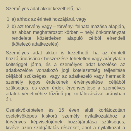
Személyes adat akkor kezelhető, ha
a) ahhoz az érintett hozzájárul, vagy
b) azt törvény vagy – törvényi felhatalmazása alapján,
az abban meghatározott körben – helyi önkormányzat
rendelete közérdeken alapuló célból elrendeli
(kötelező adatkezelés).
Személyes adat akkor is kezelhető, ha az érintett
hozzájárulásának beszerzése lehetetlen vagy aránytalan
költséggel járna, és a személyes adat kezelése az
adatkezelőre vonatkozó jogi kötelezettség teljesítése
céljából szükséges, vagy az adatkezelő vagy harmadik
személy jogos érdekének érvényesítése céljából
szükséges, és ezen érdek érvényesítése a személyes
adatok védelméhez fűződő jog korlátozásával arányban
áll.
Cselekvőképtelen és 16 éven aluli korlátozottan
cselekvőképes kiskorú személy nyilatkozatához a
törvényes képviselőjének hozzájárulása szükséges,
kivéve azon szolgáltatás részeket, ahol a nyilatkozat a