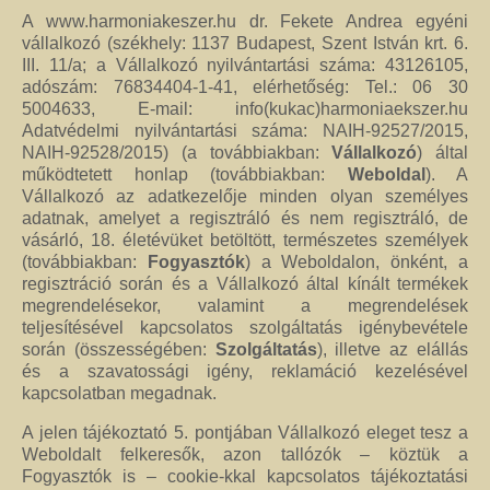
kézimunkával készült alkotás mindig értéket képvisel. Remek ajándék
A www.harmoniakeszer.hu dr. Fekete Andrea egyéni
nőknek.
vállalkozó (székhely: 1137 Budapest, Szent István krt. 6.
III. 11/a; a Vállalkozó nyilvántartási száma: 43126105,
Fantázia ékszer
adószám: 76834404-1-41, elérhetőség: Tel.: 06 30
Ezen az oldalon olyan különleges és divatos ékszereket talál, amelyeket csak
5004633, E-mail: info(kukac)harmoniaekszer.hu
részben én készítettem. Úgy vélem, helyük van a Harmónia Ékszerek
Adatvédelmi nyilvántartási száma: NAIH-92527/2015,
világában, mivel ezek is az egyéniség szépségét emelik ki. Nagy gonddal
NAIH-92528/2015) (a továbbiakban:
Vállalkozó
) által
válogattam ki azokat az ékszereket, amelyek megfelelnek ennek a magas
működtetett honlap (továbbiakban:
Weboldal
). A
minőségi és esztétikai követelménynek. Ezeket az ékszereket azoknak
Vállalkozó az adatkezelője minden olyan személyes
ajánlom, akik nem ragaszkodnak az ásványokhoz, féldrágakövekhez, illetve
adatnak, amelyet a regisztráló és nem regisztráló, de
kristályokhoz, de rajonganak az egyéni ötletekért, és valami különlegesre
vásárló, 18. életévüket betöltött, természetes személyek
vágynak. Kiváló ajándék lehet belőlük születésnapra, névnapra, karácsonyra.
(továbbiakban:
Fogyasztók
) a Weboldalon, önként, a
Garantáltan örömöt szerezhet velük szeretteinek.
regisztráció során és a Vállalkozó által kínált termékek
megrendelésekor, valamint a megrendelések
Egyedi ékszer
teljesítésével kapcsolatos szolgáltatás igénybevétele
során (összességében:
Szolgáltatás
), illetve az elállás
Igény szerinti átalakítás – INGYENES
és a szavatossági igény, reklamáció kezelésével
kapcsolatban megadnak.
Rendelésre készült egyedi ékszer
A jelen tájékoztató 5. pontjában Vállalkozó eleget tesz a
Egyedi kőbefoglalás rendelésre
Weboldalt felkeresők, azon tallózók – köztük a
Fogyasztók is – cookie-kkal kapcsolatos tájékoztatási
Csillagjegyes babalánc rendelésre