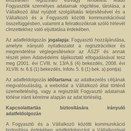
előzetesen regisztráló és/vagy rendelést leadó
Fogyasztók személyes adatainak rögzítése, tárolása, a
Vállalkozó által nyújtott szolgáltatás teljesítésével és a
Vállalkozó és a Fogyasztó közötti kommunikációval
összefüggésben, valamint a feliratkozóknak szóló hírlevél
címzettekhez való eljuttatása érdekében.
Az adatfeldolgozás
jogalapja
: Fogyasztó hozzájárulása,
amelyre irányuló nyilatkozatot a regisztrációkor és
megrendelése véglegesítésekor az ÁSZF és annak
részét jelen Adatvédelmi tájékoztató elfogadásával tesz
meg (2001. évi CVIII. tv. 13/A.§ (4) bekezdés, 2008. évi
XLVIII. tv. 6.§ (1) bekezdés, Infotv. 5. § (1) bek. a) pontja)
Az adatfeldolgozás
időtartama
: az adatkezelés céljának
megvalósulásáig, a weboldal a Vállalkozó által történő
üzemeltetéséig, vagy a regisztrált Fogyasztó adatainak
törlése iránti kérelme alapján az adat törléséig.
Kapcsolattartás biztosítására irányuló
adatfeldolgozás
A Fogyasztó és a Vállalkozó közötti kommunikáció
biztosítása érdekében adatfeldolgozást a Vállalkozóval