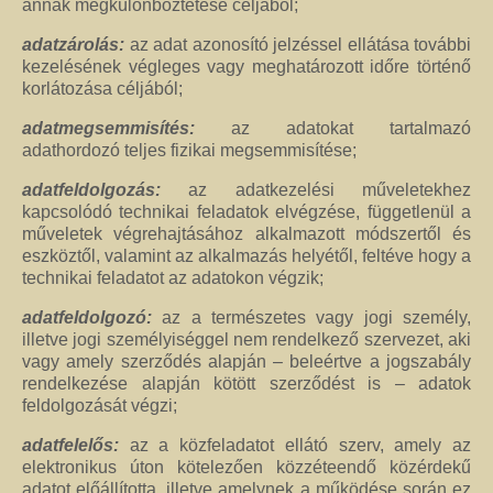
annak megkülönböztetése céljából;
adatzárolás:
az adat azonosító jelzéssel ellátása további
kezelésének végleges vagy meghatározott időre történő
korlátozása céljából;
adatmegsemmisítés:
az adatokat tartalmazó
adathordozó teljes fizikai megsemmisítése;
adatfeldolgozás:
az adatkezelési műveletekhez
kapcsolódó technikai feladatok elvégzése, függetlenül a
műveletek végrehajtásához alkalmazott módszertől és
eszköztől, valamint az alkalmazás helyétől, feltéve hogy a
technikai feladatot az adatokon végzik;
adatfeldolgozó:
az a természetes vagy jogi személy,
illetve jogi személyiséggel nem rendelkező szervezet, aki
vagy amely szerződés alapján – beleértve a jogszabály
rendelkezése alapján kötött szerződést is – adatok
feldolgozását végzi;
adatfelelős:
az a közfeladatot ellátó szerv, amely az
elektronikus úton kötelezően közzéteendő közérdekű
adatot előállította, illetve amelynek a működése során ez