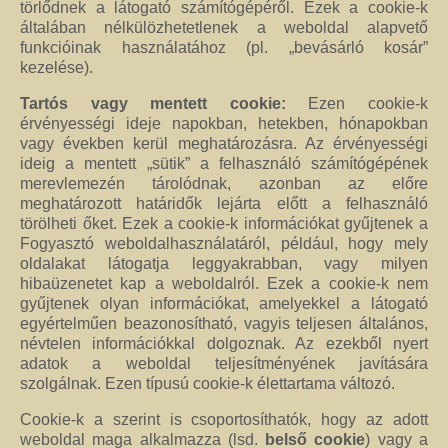
törlődnek a látogató számítógépéről. Ezek a cookie-k
általában nélkülözhetetlenek a weboldal alapvető
funkcióinak használatához (pl. „bevásárló kosár”
kezelése).
Tartós vagy mentett cookie:
Ezen cookie-k
érvényességi ideje napokban, hetekben, hónapokban
vagy években kerül meghatározásra. Az érvényességi
ideig a mentett „sütik” a felhasználó számítógépének
merevlemezén tárolódnak, azonban az előre
meghatározott határidők lejárta előtt a felhasználó
törölheti őket. Ezek a cookie-k információkat gyűjtenek a
Fogyasztó weboldalhasználatáról, például, hogy mely
oldalakat látogatja leggyakrabban, vagy milyen
hibaüzenetet kap a weboldalról. Ezek a cookie-k nem
gyűjtenek olyan információkat, amelyekkel a látogató
egyértelműen beazonosítható, vagyis teljesen általános,
névtelen információkkal dolgoznak. Az ezekből nyert
adatok a weboldal teljesítményének javítására
szolgálnak. Ezen típusú cookie-k élettartama változó.
Cookie-k a szerint is csoportosíthatók, hogy az adott
weboldal maga alkalmazza (lsd.
belső cookie
) vagy a