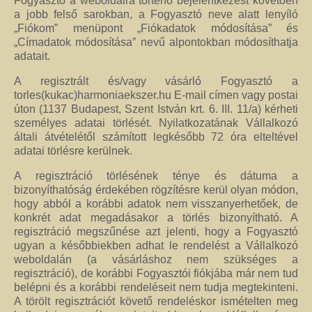
Fogyasztó a weboldalra történő bejelentkezést követően
a jobb felső sarokban, a Fogyasztó neve alatt lenyíló
„Fiókom” menüpont „Fiókadatok módosítása” és
„Címadatok módosítása” nevű alpontokban módosíthatja
adatait.
A regisztrált és/vagy vásárló Fogyasztó a
torles(kukac)harmoniaekszer.hu E-mail címen vagy postai
úton (1137 Budapest, Szent István krt. 6. III. 11/a) kérheti
személyes adatai törlését. Nyilatkozatának Vállalkozó
általi átvételétől számított legkésőbb 72 óra elteltével
adatai törlésre kerülnek.
A regisztráció törlésének ténye és dátuma a
bizonyíthatóság érdekében rögzítésre kerül olyan módon,
hogy abból a korábbi adatok nem visszanyerhetőek, de
konkrét adat megadásakor a törlés bizonyítható. A
regisztráció megszűnése azt jelenti, hogy a Fogyasztó
ugyan a későbbiekben adhat le rendelést a Vállalkozó
weboldalán (a vásárláshoz nem szükséges a
regisztráció), de korábbi Fogyasztói fiókjába már nem tud
belépni és a korábbi rendeléseit nem tudja megtekinteni.
A törölt regisztrációt követő rendeléskor ismételten meg