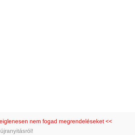
el olyan kézműves ékszer, amely elsősorban a belevaló, elbá
csillagnak köszönheti.
. Tartós, ám nem törhetetlen üvegből készült, ezért nem érdemes
csodás ajándék lehet főként a Nyilas, Bak, Vízöntő, Halak csill
deiglenesen nem fogad megrendeléseket <<
jranyitásról!