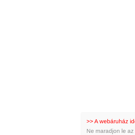
A Boszorkányos üvegcse medál türkenit töltett
boszorkány mellett – a hematit szívnek és a fém 
Hosszabb láncra fűzve tud igazán jól érvényesülni
A Boszorkányos üvegcse medál türkenit töltettel 
Ajánlom hozzá a Boszorkányos fülbevalót.
Mérete: 4 cm magas
Érdekelhetik még…
>> A webáruház i
Ne maradjon le az ú