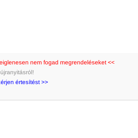
Kötelező
Jelszó
*
A személyes adatokat a we
fenntartásához, a fiókhoz
használjuk, melyeket a
Ada
deiglenesen nem fogad megrendeléseket <<
jranyitásról!
Elolvastam és elf
kérjen értesítést >>
Regisztráció