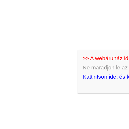
Kötelező
Jelszó
*
Emlékezz rám
Bejelentkezés
>> A webáruház i
Ne maradjon le az ú
Elfelejtett jelszó?
Kattintson ide, és 