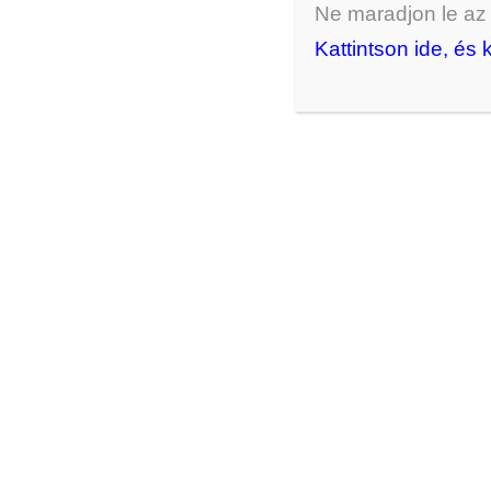
Ne maradjon le az ú
Kattintson ide, és 
Hematit 3 szálas nyaklánc
7000
Ft
KOSÁRBA RAKOM
Hasonló termékek