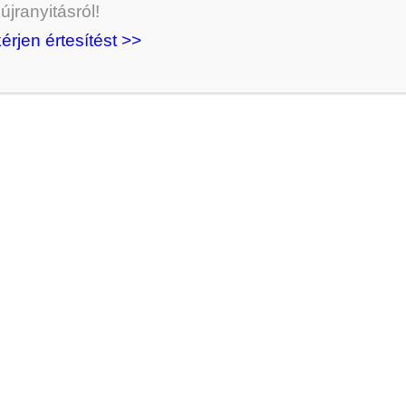
jranyitásról!
kérjen értesítést >>