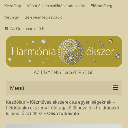
Kezdőlap
Vásárlási és szállítási tudnivalók
Elérhetőség
Névjegy
Belépés/Regisztráció
Az Ön kosara
-
0
Ft
AZ EGYÉNISÉG SZÉPSÉGE
Menü
Kezdőlap
»
Kézműves ékszerek az egyéniségeknek
»
Csakra ékszer
Féldrágakő ékszer
»
Féldrágakő fülbevaló
»
Féldrágakő
A kézműves csakra ékszer ásványai tulajdonképpen gyógyító kövek, amelyek
fülbevaló szetthez
»
Oliva fülbevaló
a népi hagyományok szerint segítik a csakrák harmónikus működését. Az
ékszerben minden csakrához tartozik egy kristály, és általában a kő színe
határozza meg, hogy melyik csakrához rendeljük. Így lehetséges az, hogy pl.