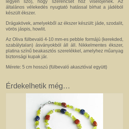
kézimunkával készült alkotás mindig értéket képvisel. Remek ajándék
legyen szó), hogy szerencsét hoz viselőjének. Az
nőknek.
általános vélekedés nyugtató hatással bírhat a jádéból
készült ékszer.
Fantázia ékszer
Drágakövek, amelyekből az ékszer készült: jáde, szodalit,
Ezen az oldalon olyan különleges és divatos ékszereket talál, amelyeket csak
vörös jáspis, howlit.
részben én készítettem. Úgy vélem, helyük van a Harmónia Ékszerek
világában, mivel ezek is az egyéniség szépségét emelik ki. Nagy gonddal
Az Oliva fülbevaló 4-10 mm-es pebble formájú (kerekded,
válogattam ki azokat az ékszereket, amelyek megfelelnek ennek a magas
szabálytalan) ásványokból áll áll. Nikkelmentes ékszer,
minőségi és esztétikai követelménynek. Ezeket az ékszereket azoknak
platina színű beakasztós szerelékkel, amelyhez műanyag
ajánlom, akik nem ragaszkodnak az ásványokhoz, féldrágakövekhez, illetve
biztonsági kupak jár.
kristályokhoz, de rajonganak az egyéni ötletekért, és valami különlegesre
vágynak. Kiváló ajándék lehet belőlük születésnapra, névnapra, karácsonyra.
Mérete: 5 cm hosszú (fülbevaló akasztóval együtt)
Garantáltan örömöt szerezhet velük szeretteinek.
Egyedi ékszer
Érdekelhetik még…
Igény szerinti átalakítás – INGYENES
Rendelésre készült egyedi ékszer
Egyedi kőbefoglalás rendelésre
Csillagjegyes babalánc rendelésre