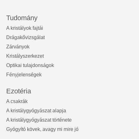
Tudomány
A kristályok fajtái
Drágakővizsgálat
Zárványok
Kristályszerkezet
Optikai tulajdonságok
Fényjelenségek
Ezotéria
A csakrák
A kristálygyógyászat alapja
A kristálygyógyászat története
Gyógyító kövek, avagy mi mire jó