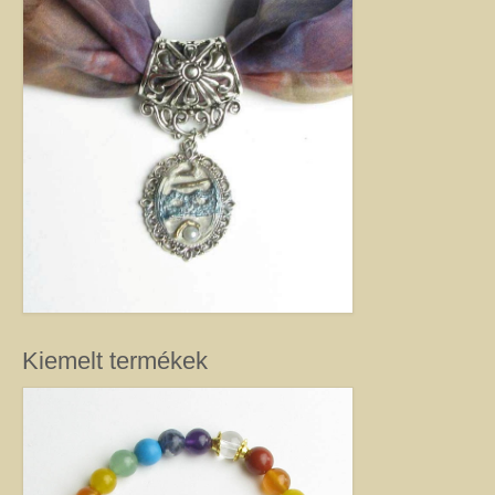
kézimunkával készült alkotás mindig értéket képvisel. Remek ajándék
nőknek.
Fantázia ékszer
Ezen az oldalon olyan különleges és divatos ékszereket talál, amelyeket csak
részben én készítettem. Úgy vélem, helyük van a Harmónia Ékszerek
világában, mivel ezek is az egyéniség szépségét emelik ki. Nagy gonddal
válogattam ki azokat az ékszereket, amelyek megfelelnek ennek a magas
minőségi és esztétikai követelménynek. Ezeket az ékszereket azoknak
ajánlom, akik nem ragaszkodnak az ásványokhoz, féldrágakövekhez, illetve
kristályokhoz, de rajonganak az egyéni ötletekért, és valami különlegesre
vágynak. Kiváló ajándék lehet belőlük születésnapra, névnapra, karácsonyra.
Garantáltan örömöt szerezhet velük szeretteinek.
Egyedi ékszer
Kiemelt termékek
Igény szerinti átalakítás – INGYENES
Rendelésre készült egyedi ékszer
Egyedi kőbefoglalás rendelésre
Csillagjegyes babalánc rendelésre