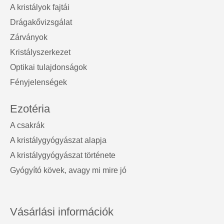
A kristályok fajtái
Drágakővizsgálat
Zárványok
Kristályszerkezet
Optikai tulajdonságok
Fényjelenségek
Ezotéria
A csakrák
A kristálygyógyászat alapja
A kristálygyógyászat története
Gyógyító kövek, avagy mi mire jó
Vásárlási információk