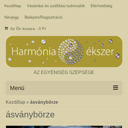
Kezdőlap
Vásárlási és szállítási tudnivalók
Elérhetőség
Névjegy
Belépés/Regisztráció
Az Ön kosara
-
0
Ft
AZ EGYÉNISÉG SZÉPSÉGE
Menü
Kezdőlap
»
ásványbörze
Csakra ékszer
A kézműves csakra ékszer ásványai tulajdonképpen gyógyító kövek, amelyek
ásványbörze
a népi hagyományok szerint segítik a csakrák harmónikus működését. Az
ékszerben minden csakrához tartozik egy kristály, és általában a kő színe
határozza meg, hogy melyik csakrához rendeljük. Így lehetséges az, hogy pl.