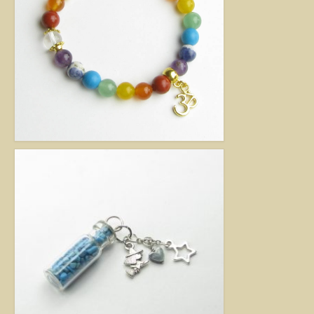
Jó tanácsok babalánchoz
Virág ékszer
A szobai növények, kaktuszok a lakás díszei, de sajnos nem vagy csak ritkán
virágoznak.Biztosan Ön is szép kaspóba vagy díszes tartóba teszi őket, de
ennél többet is tehet értük. A kézműves Virág ékszerekkel színesebbé és
egyedibbé varázsolhatja virágait. Ezeket a díszeket ásvány, féldrágakő,
kristály felhasználásával, dróthajlításos technikával készítettem, és
garantáltan nincs két egyforma közöttük. Ha cserepes növényt ajándékoz
ismerősének, személyesebbé teheti Virág ékszerrel.