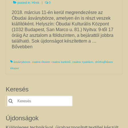
kézimunkával készült alkotás mindig értéket képvisel. Remek ajándék
posted in:
Hírek
|
0
nőknek.
2018. március 11-én kerül megrendezésre az
Fantázia ékszer
Óbudai ásványbörze, amelyen én is részt veszek
kiállítóként. Helyszín: Óbudai Kulturális Központ
Ezen az oldalon olyan különleges és divatos ékszereket talál, amelyeket csak
(1032 Budapest, San Marco u. 81.) Nyitva: 9-től 17
részben én készítettem. Úgy vélem, helyük van a Harmónia Ékszerek
óráig Az asztalom a földszinten, a bejárattól jobbra
világában, mivel ezek is az egyéniség szépségét emelik ki. Nagy gonddal
található. Sok újdonságot készítettem a …
válogattam ki azokat az ékszereket, amelyek megfelelnek ennek a magas
Bővebben
minőségi és esztétikai követelménynek. Ezeket az ékszereket azoknak
ajánlom, akik nem ragaszkodnak az ásványokhoz, féldrágakövekhez, illetve
kristályokhoz, de rajonganak az egyéni ötletekért, és valami különlegesre
ásványbörze
,
csakra ékszer
,
csakra karkötő
,
csakra nyaklánc
,
dróthajlításos
vágynak. Kiváló ajándék lehet belőlük születésnapra, névnapra, karácsonyra.
ékszer
Garantáltan örömöt szerezhet velük szeretteinek.
Egyedi ékszer
Keresés
Igény szerinti átalakítás – INGYENES
Keresés
erre:
Rendelésre készült egyedi ékszer
Egyedi kőbefoglalás rendelésre
Újdonságok
Különleges technikával, újrahasznosított textillel készült
Csillagjegyes babalánc rendelésre