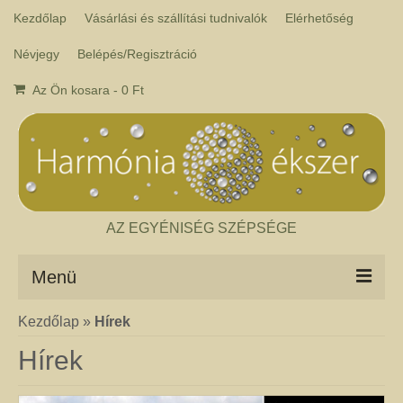
Kezdőlap
Vásárlási és szállítási tudnivalók
Elérhetőség
Névjegy
Belépés/Regisztráció
Az Ön kosara
-
0
Ft
AZ EGYÉNISÉG SZÉPSÉGE
Menü
Kezdőlap
»
Hírek
Csakra ékszer
A kézműves csakra ékszer ásványai tulajdonképpen gyógyító kövek, amelyek
Hírek
a népi hagyományok szerint segítik a csakrák harmónikus működését. Az
ékszerben minden csakrához tartozik egy kristály, és általában a kő színe
határozza meg, hogy melyik csakrához rendeljük. Így lehetséges az, hogy pl.