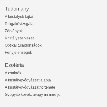
Tudomány
A kristályok fajtái
Drágakővizsgálat
Zárványok
Kristályszerkezet
Optikai tulajdonságok
Fényjelenségek
Ezotéria
A csakrák
A kristálygyógyászat alapja
A kristálygyógyászat története
Gyógyító kövek, avagy mi mire jó