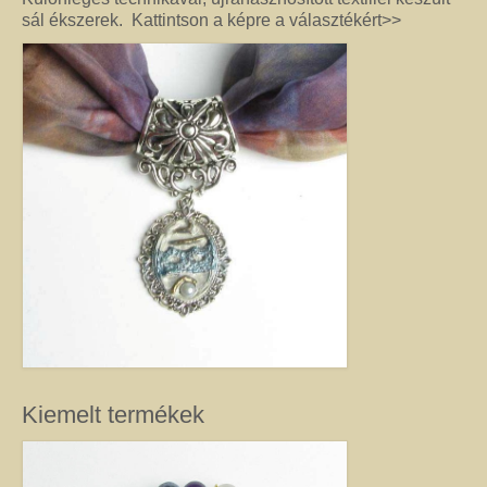
sál ékszerek. Kattintson a képre a választékért>>
Jó tanácsok babalánchoz
Virág ékszer
A szobai növények, kaktuszok a lakás díszei, de sajnos nem vagy csak ritkán
virágoznak.Biztosan Ön is szép kaspóba vagy díszes tartóba teszi őket, de
ennél többet is tehet értük. A kézműves Virág ékszerekkel színesebbé és
egyedibbé varázsolhatja virágait. Ezeket a díszeket ásvány, féldrágakő,
kristály felhasználásával, dróthajlításos technikával készítettem, és
garantáltan nincs két egyforma közöttük. Ha cserepes növényt ajándékoz
ismerősének, személyesebbé teheti Virág ékszerrel.
Kiemelt termékek