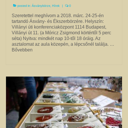
kézimunkával készült alkotás mindig értéket képvisel. Remek ajándék
posted in:
Ásványbörze
,
Hírek
|
0
nőknek.
Szeretettel meghívom a 2018. márc. 24-25-én
Fantázia ékszer
tartandó Ásvány- és Ékszerbörzére. Helyszín:
Ezen az oldalon olyan különleges és divatos ékszereket talál, amelyeket csak
Villányi úti konferenciaközpont 1114 Budapest,
részben én készítettem. Úgy vélem, helyük van a Harmónia Ékszerek
Villányi út 11. (a Móricz Zsigmond körtértől 5 perc
világában, mivel ezek is az egyéniség szépségét emelik ki. Nagy gonddal
séta) Nyitva: mindkét nap 10-től 18 óráig. Az
válogattam ki azokat az ékszereket, amelyek megfelelnek ennek a magas
asztalomat az aula közepén, a lépcsőnél találja. …
minőségi és esztétikai követelménynek. Ezeket az ékszereket azoknak
Bővebben
ajánlom, akik nem ragaszkodnak az ásványokhoz, féldrágakövekhez, illetve
kristályokhoz, de rajonganak az egyéni ötletekért, és valami különlegesre
vágynak. Kiváló ajándék lehet belőlük születésnapra, névnapra, karácsonyra.
Garantáltan örömöt szerezhet velük szeretteinek.
Egyedi ékszer
Igény szerinti átalakítás – INGYENES
Rendelésre készült egyedi ékszer
Egyedi kőbefoglalás rendelésre
Csillagjegyes babalánc rendelésre