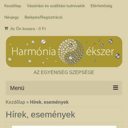
Kezdőlap
Vásárlási és szállítási tudnivalók
Elérhetőség
Névjegy
Belépés/Regisztráció
Az Ön kosara
-
0
Ft
AZ EGYÉNISÉG SZÉPSÉGE
Menü
Kezdőlap
»
Hírek, események
Csakra ékszer
A kézműves csakra ékszer ásványai tulajdonképpen gyógyító kövek, amelyek
Hírek, események
a népi hagyományok szerint segítik a csakrák harmónikus működését. Az
ékszerben minden csakrához tartozik egy kristály, és általában a kő színe
határozza meg, hogy melyik csakrához rendeljük. Így lehetséges az, hogy pl.