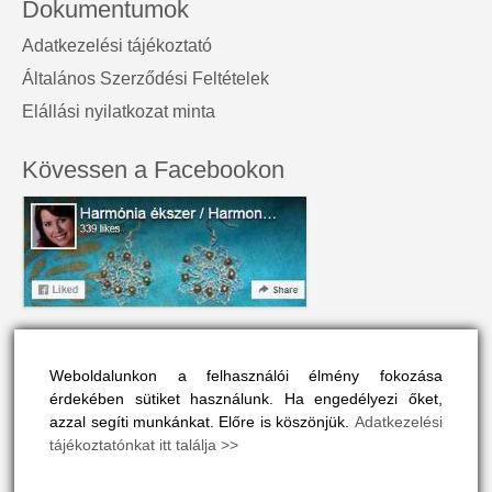
Dokumentumok
Adatkezelési tájékoztató
Általános Szerződési Feltételek
Elállási nyilatkozat minta
Kövessen a Facebookon
A honlap névjegye
Weboldalunkon a felhasználói élmény fokozása
A Harmónia Ékszer az egyéniség szépségét tükrözi.
érdekében sütiket használunk. Ha engedélyezi őket,
Olyan színes és vonzó, mint a viselője maga.
azzal segíti munkánkat. Előre is köszönjük.
Adatkezelési
tájékoztatónkat itt találja >>
A honlapon drágakövek, ásványok és gyógyító kövek vélt
vagy valós hatásaival is megismerkedhet, ha ide kattint
>>