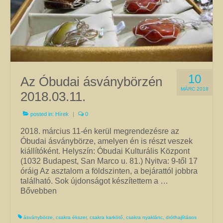
Jó tanácsok babalánchoz
Virág ékszer
A szobai növények, kaktuszok a lakás díszei, de sajnos nem vagy csak ritkán
virágoznak.Biztosan Ön is szép kaspóba vagy díszes tartóba teszi őket, de
ennél többet is tehet értük. A kézműves Virág ékszerekkel színesebbé és
10
Az Óbudai ásványbörzén
egyedibbé varázsolhatja virágait. Ezeket a díszeket ásvány, féldrágakő,
MÁRC 2018
kristály felhasználásával, dróthajlításos technikával készítettem, és
2018.03.11.
garantáltan nincs két egyforma közöttük. Ha cserepes növényt ajándékoz
ismerősének, személyesebbé teheti Virág ékszerrel.
posted in:
Hírek
|
0
2018. március 11-én kerül megrendezésre az
Óbudai ásványbörze, amelyen én is részt veszek
kiállítóként. Helyszín: Óbudai Kulturális Központ
(1032 Budapest, San Marco u. 81.) Nyitva: 9-től 17
óráig Az asztalom a földszinten, a bejárattól jobbra
található. Sok újdonságot készítettem a …
Bővebben
ásványbörze
,
csakra ékszer
,
csakra karkötő
,
csakra nyaklánc
,
dróthajlításos