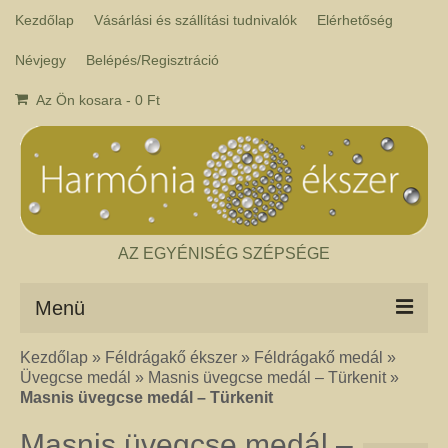
Kezdőlap
Vásárlási és szállítási tudnivalók
Elérhetőség
Névjegy
Belépés/Regisztráció
Az Ön kosara
-
0
Ft
AZ EGYÉNISÉG SZÉPSÉGE
Menü
Kezdőlap
»
Féldrágakő ékszer
»
Féldrágakő medál
»
Csakra ékszer
Üvegcse medál
»
Masnis üvegcse medál – Türkenit
»
A kézműves csakra ékszer ásványai tulajdonképpen gyógyító kövek, amelyek
Masnis üvegcse medál – Türkenit
a népi hagyományok szerint segítik a csakrák harmónikus működését. Az
ékszerben minden csakrához tartozik egy kristály, és általában a kő színe
Masnis üvegcse medál –
határozza meg, hogy melyik csakrához rendeljük. Így lehetséges az, hogy pl.