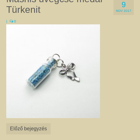
9
a Gyökércsakra harmonizálásához a gránátot és a vörös jáspist egyaránt
Türkenit
használják. Ugyanez a helyzet az Erőcsakrával, amelyre a megfigyelések
NOV 2017
szerint jó hatással van a citrin, a kalcit, és sárga achát is. Természetesen
|
0
vannak kivételek, amikor az adott csakrához két különböző kő is kapcsolható.
Ilyen pl. a Szívcsakra, amelyhez a zöld aventurin épp olyan jó, mint a
rózsakvarc, a szeretet kristály. A csakrák leírását itt olvashatja.
Féldrágakő ékszer
Ezen az oldalon csak olyan egyedi kézműves féldrágakő ékszer található,
amelyet valódi ásványok, féldrágakövek, illetve kristályok felhasználásával
készítettem. Az ékszerek megalkotása során a színek és a formák
kombinációjával igyekeztem egyedi összhatást elérni.
A nyakláncok, medálok, karkötők, fülbevalók harmonizálnak viselőik színes,
különleges egyéniségével, és még a legegyszerűbb ruhát is feldobják. Az
ékszerek alapanyagául szolgáló ásványokról úgy tartják, hogy gyógyító
kövek, és mint ilyenek, jótékony hatással lehetnek a testre és a lélekre. Az
ásványoknak tulajdonított pozitív hatásokról itt talál leírást. Célszerű az
ékszereimet szettben viselni, mert így még jobban tud érvényesülni
szépségük, egyediségük és gyógyító hatásuk. Az szett elemeit az egyes
termékoldalakon, az oldalak alján található kapcsolódó termékek között
Előző bejegyzés
találja. Nem csak önmagának adhat harmóniát! Szeretteit is
megajándékozhatja az egyediség szépségével. Az általam készített