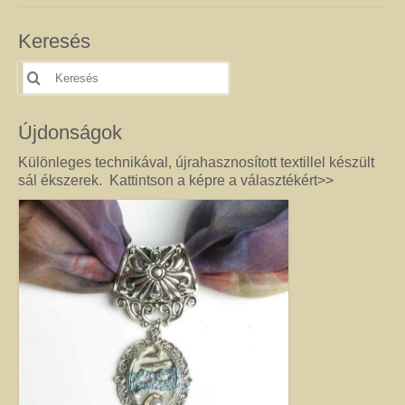
féldrágakő ékszer olyan különleges és értékes ajándék lehet, amely “nem
köszön vissza az utcán”. Szerette egyéniségéhez, stílusához és az általa
Keresés
kedvelt színekhez illő egyedi vagy kis szériás Harmónia ékszer garantáltan
örömöt szerez.
Keresés
erre:
Drót ékszer
Nincs két egyforma dróthajlításos ékszer, mint ahogy nincs két egyforma
Újdonságok
egyéniség sem. A kőbefoglalással készült ékszernél nem csak a kő színe és
formája egyedi, hanem a mód, ahogy az adott követ befoglalom. (Mindig
Különleges technikával, újrahasznosított textillel készült
alkotás közben derül ki, hogy mit kíván a kő, és hogyan lehet biztossá tenni
sál ékszerek. Kattintson a képre a választékért>>
a foglalatot.) Még akkor sem tudom garantálni, hogy az adott modellből
készült darabok egyformák lesznek, ha a kövek ugyanolyan formára
csiszoltak. A drót sosem hajlik egyformán. (Többek között ettől és az alkotói
fantáziától egyedi a kézműves Harmónia Ékszer.) A kőbefoglalásos
ékszereket gondosan válogatott valódi ásvány, féldrágakő, kristály
felhasználásával készítem, így a gyógyító kövek minden vélt vagy tapasztalt
pozitív hatásával rendelkeznek. (Néha gyöngy, strassz vagy fém díszítést is
alkalmazok, hogy a végeredmény még egyedibb legyen. Sőt, ásvány nélkül,
csak drót felhasználásával is tudok szépséget alkotni. Ezt később mutatom
meg Önnek.) Ha szeretne valóban egyedi ékszert magának, akkor ebben a
kategóriában megtalálja azt, amely kiemeli egyénisége szépségét. Ha
ajándék ötletek miatt kereste fel ezt az oldalt, akkor jó helyen jár. Az egyedi,