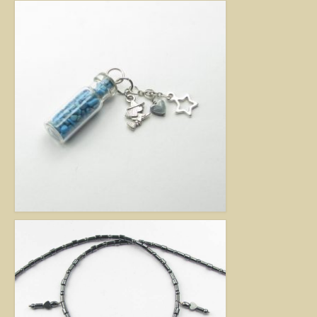
Jó tanácsok babalánchoz
Virág ékszer
A szobai növények, kaktuszok a lakás díszei, de sajnos nem vagy csak ritkán
virágoznak.Biztosan Ön is szép kaspóba vagy díszes tartóba teszi őket, de
ennél többet is tehet értük. A kézműves Virág ékszerekkel színesebbé és
egyedibbé varázsolhatja virágait. Ezeket a díszeket ásvány, féldrágakő,
kristály felhasználásával, dróthajlításos technikával készítettem, és
garantáltan nincs két egyforma közöttük. Ha cserepes növényt ajándékoz
ismerősének, személyesebbé teheti Virág ékszerrel.