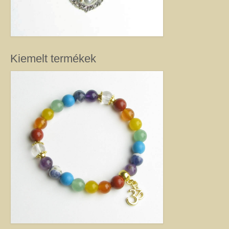
kézimunkával készült alkotás mindig értéket képvisel. Remek ajándék
nőknek.
Fantázia ékszer
Ezen az oldalon olyan különleges és divatos ékszereket talál, amelyeket csak
részben én készítettem. Úgy vélem, helyük van a Harmónia Ékszerek
Kiemelt termékek
világában, mivel ezek is az egyéniség szépségét emelik ki. Nagy gonddal
válogattam ki azokat az ékszereket, amelyek megfelelnek ennek a magas
minőségi és esztétikai követelménynek. Ezeket az ékszereket azoknak
ajánlom, akik nem ragaszkodnak az ásványokhoz, féldrágakövekhez, illetve
kristályokhoz, de rajonganak az egyéni ötletekért, és valami különlegesre
vágynak. Kiváló ajándék lehet belőlük születésnapra, névnapra, karácsonyra.
Garantáltan örömöt szerezhet velük szeretteinek.
Egyedi ékszer
Igény szerinti átalakítás – INGYENES
Rendelésre készült egyedi ékszer
Egyedi kőbefoglalás rendelésre
Csillagjegyes babalánc rendelésre