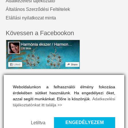
Adatkezelési tájékoztató
Általános Szerződési Feltételek
Elállási nyilatkozat minta
Kövessen a Facebookon
A honlap névjegye
Weboldalunkon a felhasználói élmény fokozása
A Harmónia Ékszer az egyéniség szépségét tükrözi.
érdekében sütiket használunk. Ha engedélyezi őket,
Olyan színes és vonzó, mint a viselője maga.
azzal segíti munkánkat. Előre is köszönjük.
Adatkezelési
tájékoztatónkat itt találja >>
A honlapon drágakövek, ásványok és gyógyító kövek vélt
vagy valós hatásaival is megismerkedhet, ha ide kattint
>>
ENGEDÉLYEZEM
Letiltva