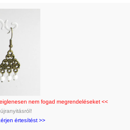
deiglenesen nem fogad megrendeléseket <<
jranyitásról!
kérjen értesítést >>