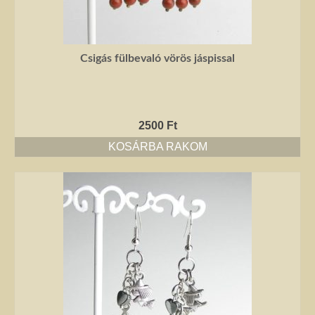
Csigás fülbevaló vörös jáspissal
2500
Ft
KOSÁRBA RAKOM