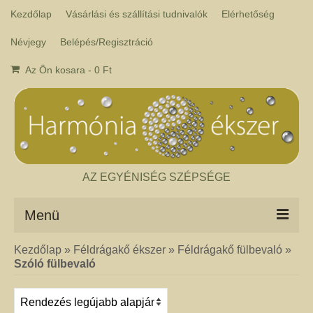
Kezdőlap
Vásárlási és szállítási tudnivalók
Elérhetőség
Névjegy
Belépés/Regisztráció
Az Ön kosara
-
0
Ft
AZ EGYÉNISÉG SZÉPSÉGE
Menü
Kezdőlap
»
Féldrágakő ékszer
»
Féldrágakő fülbevaló
»
Csakra ékszer
Szóló fülbevaló
A kézműves csakra ékszer ásványai tulajdonképpen gyógyító kövek, amelyek
a népi hagyományok szerint segítik a csakrák harmónikus működését. Az
ékszerben minden csakrához tartozik egy kristály, és általában a kő színe
határozza meg, hogy melyik csakrához rendeljük. Így lehetséges az, hogy pl.