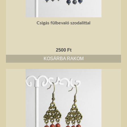
Csigás fülbevaló szodalittal
2500
Ft
KOSÁRBA RAKOM