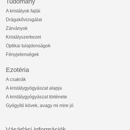
Tudomány
A kristályok fajtái
Drágakővizsgálat
Zárványok
Kristályszerkezet
Optikai tulajdonságok
Fényjelenségek
Ezotéria
A csakrák
A kristálygyógyászat alapja
A kristálygyógyászat története
Gyógyító kövek, avagy mi mire jó
Vásárlási információk