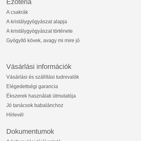
Ezotéria
A csakrák
A kristálygyógyászat alapja
A kristálygyógyászat története
Gyógyító kövek, avagy mi mire jó
Vásárlási információk
Vásárlási és szállítási tudnivalók
Elégedettségi garancia
Ékszerek használati útmutatója
Jó tanácsok babalánchoz
Hírlevél
Dokumentumok