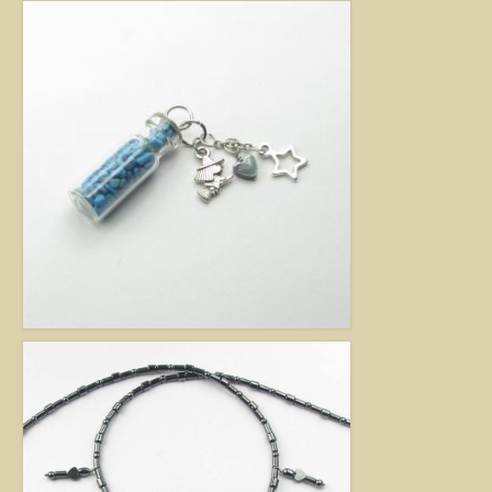
Jó tanácsok babalánchoz
Virág ékszer
A szobai növények, kaktuszok a lakás díszei, de sajnos nem vagy csak ritkán
virágoznak.Biztosan Ön is szép kaspóba vagy díszes tartóba teszi őket, de
ennél többet is tehet értük. A kézműves Virág ékszerekkel színesebbé és
egyedibbé varázsolhatja virágait. Ezeket a díszeket ásvány, féldrágakő,
kristály felhasználásával, dróthajlításos technikával készítettem, és
garantáltan nincs két egyforma közöttük. Ha cserepes növényt ajándékoz
ismerősének, személyesebbé teheti Virág ékszerrel.