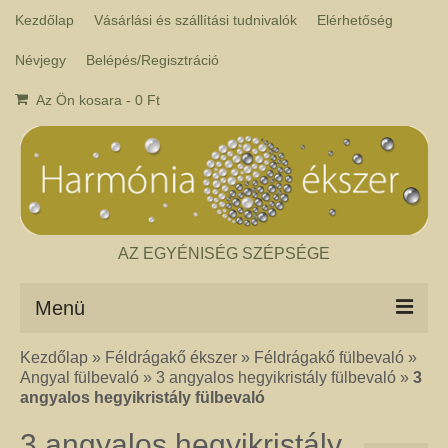
Kezdőlap
Vásárlási és szállítási tudnivalók
Elérhetőség
Névjegy
Belépés/Regisztráció
Az Ön kosara
-
0
Ft
AZ EGYÉNISÉG SZÉPSÉGE
Menü
Kezdőlap
»
Féldrágakő ékszer
»
Féldrágakő fülbevaló
»
Csakra ékszer
Angyal fülbevaló
»
3 angyalos hegyikristály fülbevaló
»
3
A kézműves csakra ékszer ásványai tulajdonképpen gyógyító kövek, amelyek
angyalos hegyikristály fülbevaló
a népi hagyományok szerint segítik a csakrák harmónikus működését. Az
ékszerben minden csakrához tartozik egy kristály, és általában a kő színe
3 angyalos hegyikristály
határozza meg, hogy melyik csakrához rendeljük. Így lehetséges az, hogy pl.