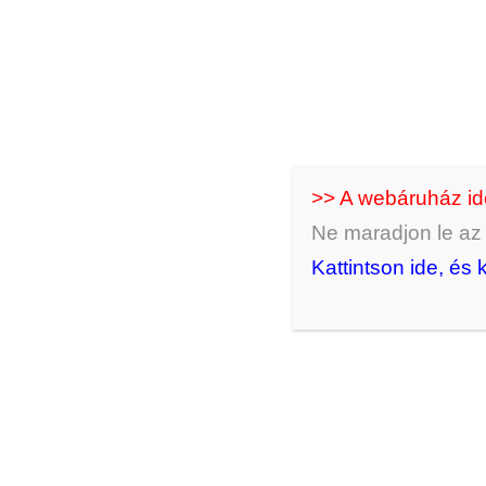
>> A webáruház i
Ne maradjon le az ú
Kattintson ide, és 
3 angyalos türkenit
3 angyalos fülb
fülbevaló
apró szárn
2500
Ft
2500
Ft
KOSÁRBA RAKOM
KOSÁRBA R