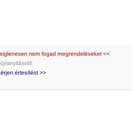
deiglenesen nem fogad megrendeléseket <<
jranyitásról!
kérjen értesítést >>
evaló –
2 angyalos fülbevaló –
Angyal fülbevaló 
yú
apró szárnyú
szárnyú
2000
Ft
1500
Ft
AKOM
KOSÁRBA RAKOM
KOSÁRBA RA