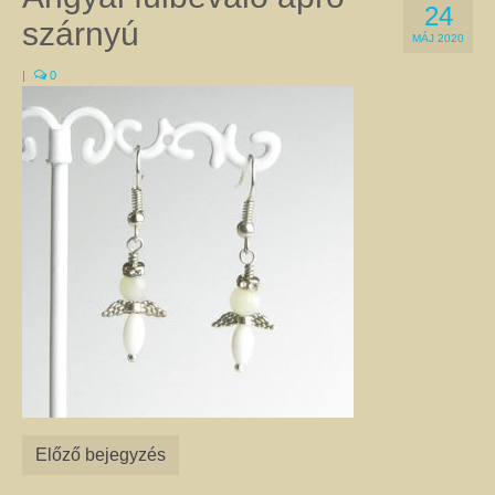
24
a Gyökércsakra harmonizálásához a gránátot és a vörös jáspist egyaránt
szárnyú
használják. Ugyanez a helyzet az Erőcsakrával, amelyre a megfigyelések
MÁJ 2020
szerint jó hatással van a citrin, a kalcit, és sárga achát is. Természetesen
|
0
vannak kivételek, amikor az adott csakrához két különböző kő is kapcsolható.
Ilyen pl. a Szívcsakra, amelyhez a zöld aventurin épp olyan jó, mint a
rózsakvarc, a szeretet kristály. A csakrák leírását itt olvashatja.
Féldrágakő ékszer
Ezen az oldalon csak olyan egyedi kézműves féldrágakő ékszer található,
amelyet valódi ásványok, féldrágakövek, illetve kristályok felhasználásával
készítettem. Az ékszerek megalkotása során a színek és a formák
kombinációjával igyekeztem egyedi összhatást elérni.
A nyakláncok, medálok, karkötők, fülbevalók harmonizálnak viselőik színes,
különleges egyéniségével, és még a legegyszerűbb ruhát is feldobják. Az
ékszerek alapanyagául szolgáló ásványokról úgy tartják, hogy gyógyító
kövek, és mint ilyenek, jótékony hatással lehetnek a testre és a lélekre. Az
ásványoknak tulajdonított pozitív hatásokról itt talál leírást. Célszerű az
ékszereimet szettben viselni, mert így még jobban tud érvényesülni
szépségük, egyediségük és gyógyító hatásuk. Az szett elemeit az egyes
termékoldalakon, az oldalak alján található kapcsolódó termékek között
Előző bejegyzés
találja. Nem csak önmagának adhat harmóniát! Szeretteit is
megajándékozhatja az egyediség szépségével. Az általam készített