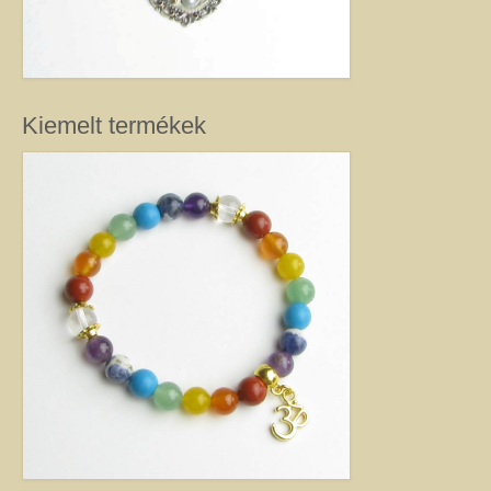
kézimunkával készült alkotás mindig értéket képvisel. Remek ajándék
nőknek.
Fantázia ékszer
Ezen az oldalon olyan különleges és divatos ékszereket talál, amelyeket csak
részben én készítettem. Úgy vélem, helyük van a Harmónia Ékszerek
Kiemelt termékek
világában, mivel ezek is az egyéniség szépségét emelik ki. Nagy gonddal
válogattam ki azokat az ékszereket, amelyek megfelelnek ennek a magas
minőségi és esztétikai követelménynek. Ezeket az ékszereket azoknak
ajánlom, akik nem ragaszkodnak az ásványokhoz, féldrágakövekhez, illetve
kristályokhoz, de rajonganak az egyéni ötletekért, és valami különlegesre
vágynak. Kiváló ajándék lehet belőlük születésnapra, névnapra, karácsonyra.
Garantáltan örömöt szerezhet velük szeretteinek.
Egyedi ékszer
Igény szerinti átalakítás – INGYENES
Rendelésre készült egyedi ékszer
Egyedi kőbefoglalás rendelésre
Csillagjegyes babalánc rendelésre