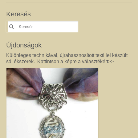
féldrágakő ékszer olyan különleges és értékes ajándék lehet, amely “nem
köszön vissza az utcán”. Szerette egyéniségéhez, stílusához és az általa
Keresés
kedvelt színekhez illő egyedi vagy kis szériás Harmónia ékszer garantáltan
örömöt szerez.
Keresés
erre:
Drót ékszer
Nincs két egyforma dróthajlításos ékszer, mint ahogy nincs két egyforma
Újdonságok
egyéniség sem. A kőbefoglalással készült ékszernél nem csak a kő színe és
formája egyedi, hanem a mód, ahogy az adott követ befoglalom. (Mindig
Különleges technikával, újrahasznosított textillel készült
alkotás közben derül ki, hogy mit kíván a kő, és hogyan lehet biztossá tenni
sál ékszerek. Kattintson a képre a választékért>>
a foglalatot.) Még akkor sem tudom garantálni, hogy az adott modellből
készült darabok egyformák lesznek, ha a kövek ugyanolyan formára
csiszoltak. A drót sosem hajlik egyformán. (Többek között ettől és az alkotói
fantáziától egyedi a kézműves Harmónia Ékszer.) A kőbefoglalásos
ékszereket gondosan válogatott valódi ásvány, féldrágakő, kristály
felhasználásával készítem, így a gyógyító kövek minden vélt vagy tapasztalt
pozitív hatásával rendelkeznek. (Néha gyöngy, strassz vagy fém díszítést is
alkalmazok, hogy a végeredmény még egyedibb legyen. Sőt, ásvány nélkül,
csak drót felhasználásával is tudok szépséget alkotni. Ezt később mutatom
meg Önnek.) Ha szeretne valóban egyedi ékszert magának, akkor ebben a
kategóriában megtalálja azt, amely kiemeli egyénisége szépségét. Ha
ajándék ötletek miatt kereste fel ezt az oldalt, akkor jó helyen jár. Az egyedi,