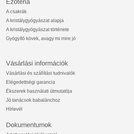
Ezotéria
A csakrák
A kristálygyógyászat alapja
A kristálygyógyászat története
Gyógyító kövek, avagy mi mire jó
Vásárlási információk
Vásárlási és szállítási tudnivalók
Elégedettségi garancia
Ékszerek használati útmutatója
Jó tanácsok babalánchoz
Hírlevél
Dokumentumok