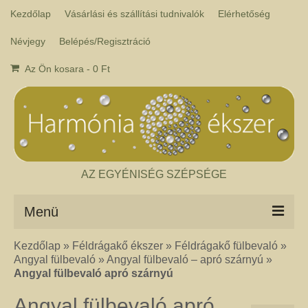
Kezdőlap
Vásárlási és szállítási tudnivalók
Elérhetőség
Névjegy
Belépés/Regisztráció
Az Ön kosara
-
0
Ft
AZ EGYÉNISÉG SZÉPSÉGE
Menü
Kezdőlap
»
Féldrágakő ékszer
»
Féldrágakő fülbevaló
»
Csakra ékszer
Angyal fülbevaló
»
Angyal fülbevaló – apró szárnyú
»
A kézműves csakra ékszer ásványai tulajdonképpen gyógyító kövek, amelyek
Angyal fülbevaló apró szárnyú
a népi hagyományok szerint segítik a csakrák harmónikus működését. Az
ékszerben minden csakrához tartozik egy kristály, és általában a kő színe
Angyal fülbevaló apró
határozza meg, hogy melyik csakrához rendeljük. Így lehetséges az, hogy pl.