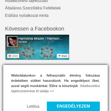
Adatkezelési tájékoztató
Általános Szerződési Feltételek
Elállási nyilatkozat minta
Kövessen a Facebookon
A honlap névjegye
Weboldalunkon a felhasználói élmény fokozása
A Harmónia Ékszer az egyéniség szépségét tükrözi.
érdekében sütiket használunk. Ha engedélyezi őket,
Olyan színes és vonzó, mint a viselője maga.
azzal segíti munkánkat. Előre is köszönjük.
Adatkezelési
tájékoztatónkat itt találja >>
A honlapon drágakövek, ásványok és gyógyító kövek vélt
vagy valós hatásaival is megismerkedhet, ha ide kattint
>>
ENGEDÉLYEZEM
Letiltva