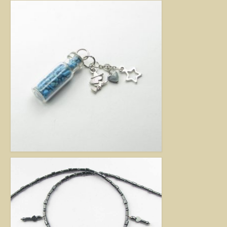
Jó tanácsok babalánchoz
Virág ékszer
A szobai növények, kaktuszok a lakás díszei, de sajnos nem vagy csak ritkán
virágoznak.Biztosan Ön is szép kaspóba vagy díszes tartóba teszi őket, de
ennél többet is tehet értük. A kézműves Virág ékszerekkel színesebbé és
egyedibbé varázsolhatja virágait. Ezeket a díszeket ásvány, féldrágakő,
kristály felhasználásával, dróthajlításos technikával készítettem, és
garantáltan nincs két egyforma közöttük. Ha cserepes növényt ajándékoz
ismerősének, személyesebbé teheti Virág ékszerrel.