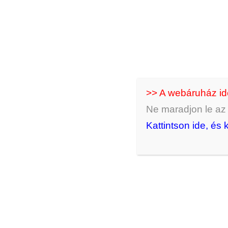
3500
Ft
KOSÁRBA RAKOM
>> A webáruház i
Ne maradjon le az ú
Kattintson ide, és 