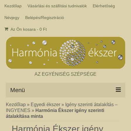
Kezdőlap
Vásárlási és szállítási tudnivalók
Elérhetőség
Névjegy
Belépés/Regisztráció
Az Ön kosara
-
0
Ft
AZ EGYÉNISÉG SZÉPSÉGE
Menü
Kezdőlap
»
Egyedi ékszer
»
Igény szerinti átalakítás –
Csakra ékszer
INGYENES
»
Harmónia Ékszer igény szerinti
A kézműves csakra ékszer ásványai tulajdonképpen gyógyító kövek, amelyek
átalakítása minta
a népi hagyományok szerint segítik a csakrák harmónikus működését. Az
ékszerben minden csakrához tartozik egy kristály, és általában a kő színe
Harmónia Ékszer igény
határozza meg, hogy melyik csakrához rendeljük. Így lehetséges az, hogy pl.