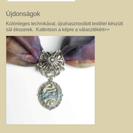
féldrágakő ékszer olyan különleges és értékes ajándék lehet, amely “nem
köszön vissza az utcán”. Szerette egyéniségéhez, stílusához és az általa
Újdonságok
kedvelt színekhez illő egyedi vagy kis szériás Harmónia ékszer garantáltan
örömöt szerez.
Különleges technikával, újrahasznosított textillel készült
sál ékszerek. Kattintson a képre a választékért>>
Drót ékszer
Nincs két egyforma dróthajlításos ékszer, mint ahogy nincs két egyforma
egyéniség sem. A kőbefoglalással készült ékszernél nem csak a kő színe és
formája egyedi, hanem a mód, ahogy az adott követ befoglalom. (Mindig
alkotás közben derül ki, hogy mit kíván a kő, és hogyan lehet biztossá tenni
a foglalatot.) Még akkor sem tudom garantálni, hogy az adott modellből
készült darabok egyformák lesznek, ha a kövek ugyanolyan formára
csiszoltak. A drót sosem hajlik egyformán. (Többek között ettől és az alkotói
fantáziától egyedi a kézműves Harmónia Ékszer.) A kőbefoglalásos
ékszereket gondosan válogatott valódi ásvány, féldrágakő, kristály
felhasználásával készítem, így a gyógyító kövek minden vélt vagy tapasztalt
pozitív hatásával rendelkeznek. (Néha gyöngy, strassz vagy fém díszítést is
alkalmazok, hogy a végeredmény még egyedibb legyen. Sőt, ásvány nélkül,
csak drót felhasználásával is tudok szépséget alkotni. Ezt később mutatom
meg Önnek.) Ha szeretne valóban egyedi ékszert magának, akkor ebben a
kategóriában megtalálja azt, amely kiemeli egyénisége szépségét. Ha
ajándék ötletek miatt kereste fel ezt az oldalt, akkor jó helyen jár. Az egyedi,