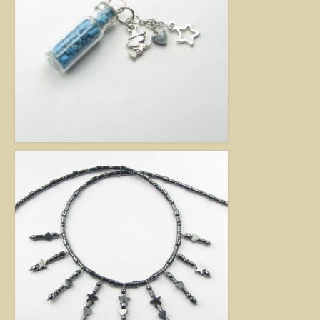
Jó tanácsok babalánchoz
Virág ékszer
A szobai növények, kaktuszok a lakás díszei, de sajnos nem vagy csak ritkán
virágoznak.Biztosan Ön is szép kaspóba vagy díszes tartóba teszi őket, de
ennél többet is tehet értük. A kézműves Virág ékszerekkel színesebbé és
egyedibbé varázsolhatja virágait. Ezeket a díszeket ásvány, féldrágakő,
kristály felhasználásával, dróthajlításos technikával készítettem, és
garantáltan nincs két egyforma közöttük. Ha cserepes növényt ajándékoz
ismerősének, személyesebbé teheti Virág ékszerrel.