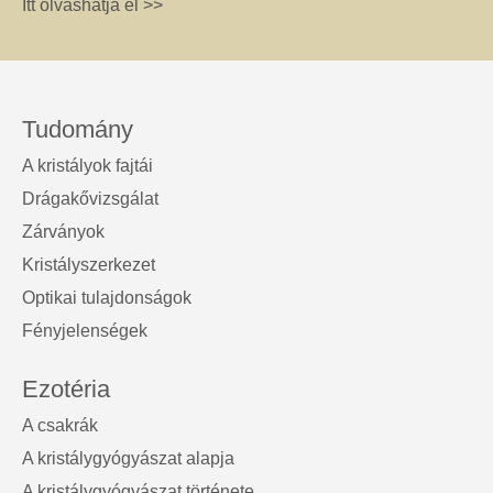
Itt olvashatja el >>
Tudomány
A kristályok fajtái
Drágakővizsgálat
Zárványok
Kristályszerkezet
Optikai tulajdonságok
Fényjelenségek
Ezotéria
A csakrák
A kristálygyógyászat alapja
A kristálygyógyászat története