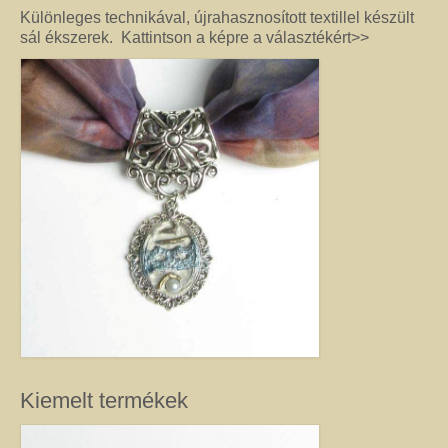
féldrágakő ékszer olyan különleges és értékes ajándék lehet, amely “nem
Különleges technikával, újrahasznosított textillel készült
köszön vissza az utcán”. Szerette egyéniségéhez, stílusához és az általa
sál ékszerek. Kattintson a képre a választékért>>
kedvelt színekhez illő egyedi vagy kis szériás Harmónia ékszer garantáltan
örömöt szerez.
Drót ékszer
Nincs két egyforma dróthajlításos ékszer, mint ahogy nincs két egyforma
egyéniség sem. A kőbefoglalással készült ékszernél nem csak a kő színe és
formája egyedi, hanem a mód, ahogy az adott követ befoglalom. (Mindig
alkotás közben derül ki, hogy mit kíván a kő, és hogyan lehet biztossá tenni
a foglalatot.) Még akkor sem tudom garantálni, hogy az adott modellből
készült darabok egyformák lesznek, ha a kövek ugyanolyan formára
csiszoltak. A drót sosem hajlik egyformán. (Többek között ettől és az alkotói
fantáziától egyedi a kézműves Harmónia Ékszer.) A kőbefoglalásos
ékszereket gondosan válogatott valódi ásvány, féldrágakő, kristály
felhasználásával készítem, így a gyógyító kövek minden vélt vagy tapasztalt
pozitív hatásával rendelkeznek. (Néha gyöngy, strassz vagy fém díszítést is
alkalmazok, hogy a végeredmény még egyedibb legyen. Sőt, ásvány nélkül,
csak drót felhasználásával is tudok szépséget alkotni. Ezt később mutatom
meg Önnek.) Ha szeretne valóban egyedi ékszert magának, akkor ebben a
Kiemelt termékek
kategóriában megtalálja azt, amely kiemeli egyénisége szépségét. Ha
ajándék ötletek miatt kereste fel ezt az oldalt, akkor jó helyen jár. Az egyedi,