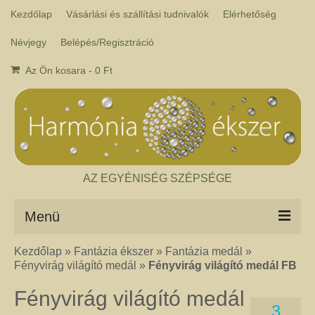
Kezdőlap
Vásárlási és szállítási tudnivalók
Elérhetőség
Névjegy
Belépés/Regisztráció
Az Ön kosara
-
0
Ft
AZ EGYÉNISÉG SZÉPSÉGE
Menü
Kezdőlap
»
Fantázia ékszer
»
Fantázia medál
»
Csakra ékszer
Fényvirág világító medál
»
Fényvirág világító medál FB
A kézműves csakra ékszer ásványai tulajdonképpen gyógyító kövek, amelyek
a népi hagyományok szerint segítik a csakrák harmónikus működését. Az
Fényvirág világító medál
ékszerben minden csakrához tartozik egy kristály, és általában a kő színe
3
határozza meg, hogy melyik csakrához rendeljük. Így lehetséges az, hogy pl.