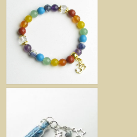
kézimunkával készült alkotás mindig értéket képvisel. Remek ajándék
nőknek.
Fantázia ékszer
Ezen az oldalon olyan különleges és divatos ékszereket talál, amelyeket csak
részben én készítettem. Úgy vélem, helyük van a Harmónia Ékszerek
világában, mivel ezek is az egyéniség szépségét emelik ki. Nagy gonddal
válogattam ki azokat az ékszereket, amelyek megfelelnek ennek a magas
minőségi és esztétikai követelménynek. Ezeket az ékszereket azoknak
ajánlom, akik nem ragaszkodnak az ásványokhoz, féldrágakövekhez, illetve
kristályokhoz, de rajonganak az egyéni ötletekért, és valami különlegesre
vágynak. Kiváló ajándék lehet belőlük születésnapra, névnapra, karácsonyra.
Garantáltan örömöt szerezhet velük szeretteinek.
Egyedi ékszer
Igény szerinti átalakítás – INGYENES
Rendelésre készült egyedi ékszer
Egyedi kőbefoglalás rendelésre
Csillagjegyes babalánc rendelésre