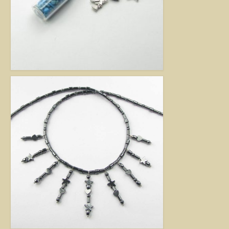
Jó tanácsok babalánchoz
Virág ékszer
A szobai növények, kaktuszok a lakás díszei, de sajnos nem vagy csak ritkán
virágoznak.Biztosan Ön is szép kaspóba vagy díszes tartóba teszi őket, de
ennél többet is tehet értük. A kézműves Virág ékszerekkel színesebbé és
egyedibbé varázsolhatja virágait. Ezeket a díszeket ásvány, féldrágakő,
kristály felhasználásával, dróthajlításos technikával készítettem, és
garantáltan nincs két egyforma közöttük. Ha cserepes növényt ajándékoz
ismerősének, személyesebbé teheti Virág ékszerrel.