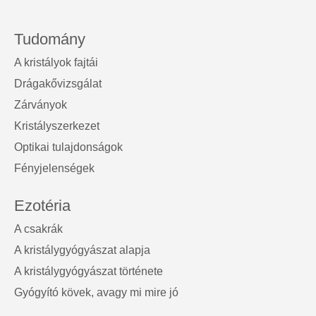
Tudomány
A kristályok fajtái
Drágakővizsgálat
Zárványok
Kristályszerkezet
Optikai tulajdonságok
Fényjelenségek
Ezotéria
A csakrák
A kristálygyógyászat alapja
A kristálygyógyászat története
Gyógyító kövek, avagy mi mire jó