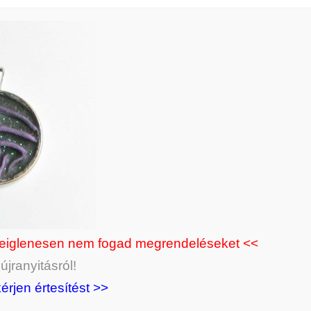
deiglenesen nem fogad megrendeléseket <<
jranyitásról!
kérjen értesítést >>