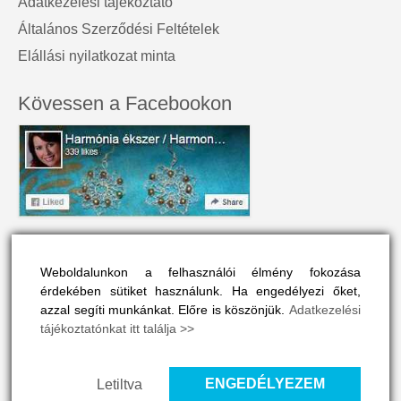
Adatkezelési tájékoztató
Általános Szerződési Feltételek
Elállási nyilatkozat minta
Kövessen a Facebookon
A honlap névjegye
Weboldalunkon a felhasználói élmény fokozása
A Harmónia Ékszer az egyéniség szépségét tükrözi.
érdekében sütiket használunk. Ha engedélyezi őket,
Olyan színes és vonzó, mint a viselője maga.
azzal segíti munkánkat. Előre is köszönjük.
Adatkezelési
tájékoztatónkat itt találja >>
A honlapon drágakövek, ásványok és gyógyító kövek vélt
vagy valós hatásaival is megismerkedhet, ha ide kattint
>>
ENGEDÉLYEZEM
Letiltva