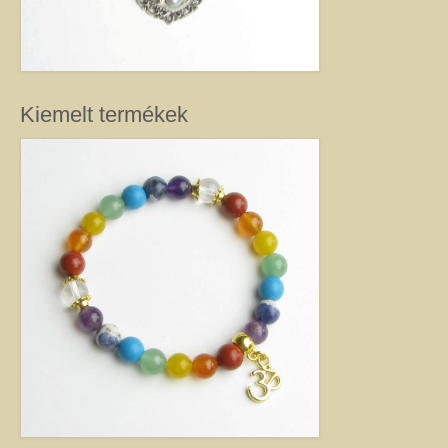
kézimunkával készült alkotás mindig értéket képvisel. Remek ajándék
nőknek.
Fantázia ékszer
Ezen az oldalon olyan különleges és divatos ékszereket talál, amelyeket csak
részben én készítettem. Úgy vélem, helyük van a Harmónia Ékszerek
Kiemelt termékek
világában, mivel ezek is az egyéniség szépségét emelik ki. Nagy gonddal
válogattam ki azokat az ékszereket, amelyek megfelelnek ennek a magas
minőségi és esztétikai követelménynek. Ezeket az ékszereket azoknak
ajánlom, akik nem ragaszkodnak az ásványokhoz, féldrágakövekhez, illetve
kristályokhoz, de rajonganak az egyéni ötletekért, és valami különlegesre
vágynak. Kiváló ajándék lehet belőlük születésnapra, névnapra, karácsonyra.
Garantáltan örömöt szerezhet velük szeretteinek.
Egyedi ékszer
Igény szerinti átalakítás – INGYENES
Rendelésre készült egyedi ékszer
Egyedi kőbefoglalás rendelésre
Csillagjegyes babalánc rendelésre