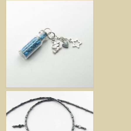
Jó tanácsok babalánchoz
Virág ékszer
A szobai növények, kaktuszok a lakás díszei, de sajnos nem vagy csak ritkán
virágoznak.Biztosan Ön is szép kaspóba vagy díszes tartóba teszi őket, de
ennél többet is tehet értük. A kézműves Virág ékszerekkel színesebbé és
egyedibbé varázsolhatja virágait. Ezeket a díszeket ásvány, féldrágakő,
kristály felhasználásával, dróthajlításos technikával készítettem, és
garantáltan nincs két egyforma közöttük. Ha cserepes növényt ajándékoz
ismerősének, személyesebbé teheti Virág ékszerrel.