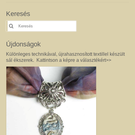
féldrágakő ékszer olyan különleges és értékes ajándék lehet, amely “nem
köszön vissza az utcán”. Szerette egyéniségéhez, stílusához és az általa
Keresés
kedvelt színekhez illő egyedi vagy kis szériás Harmónia ékszer garantáltan
örömöt szerez.
Keresés
erre:
Drót ékszer
Nincs két egyforma dróthajlításos ékszer, mint ahogy nincs két egyforma
Újdonságok
egyéniség sem. A kőbefoglalással készült ékszernél nem csak a kő színe és
formája egyedi, hanem a mód, ahogy az adott követ befoglalom. (Mindig
Különleges technikával, újrahasznosított textillel készült
alkotás közben derül ki, hogy mit kíván a kő, és hogyan lehet biztossá tenni
sál ékszerek. Kattintson a képre a választékért>>
a foglalatot.) Még akkor sem tudom garantálni, hogy az adott modellből
készült darabok egyformák lesznek, ha a kövek ugyanolyan formára
csiszoltak. A drót sosem hajlik egyformán. (Többek között ettől és az alkotói
fantáziától egyedi a kézműves Harmónia Ékszer.) A kőbefoglalásos
ékszereket gondosan válogatott valódi ásvány, féldrágakő, kristály
felhasználásával készítem, így a gyógyító kövek minden vélt vagy tapasztalt
pozitív hatásával rendelkeznek. (Néha gyöngy, strassz vagy fém díszítést is
alkalmazok, hogy a végeredmény még egyedibb legyen. Sőt, ásvány nélkül,
csak drót felhasználásával is tudok szépséget alkotni. Ezt később mutatom
meg Önnek.) Ha szeretne valóban egyedi ékszert magának, akkor ebben a
kategóriában megtalálja azt, amely kiemeli egyénisége szépségét. Ha
ajándék ötletek miatt kereste fel ezt az oldalt, akkor jó helyen jár. Az egyedi,