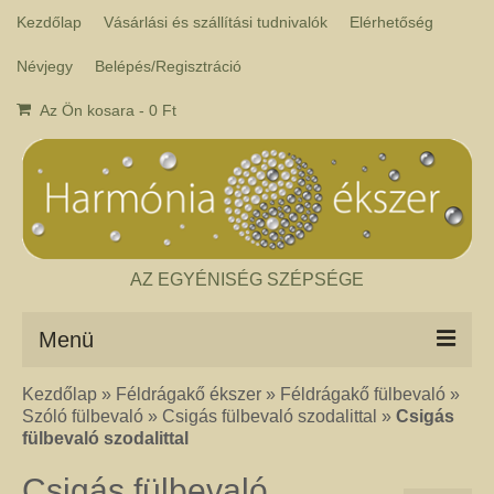
Kezdőlap
Vásárlási és szállítási tudnivalók
Elérhetőség
Névjegy
Belépés/Regisztráció
Az Ön kosara
-
0
Ft
AZ EGYÉNISÉG SZÉPSÉGE
Menü
Kezdőlap
»
Féldrágakő ékszer
»
Féldrágakő fülbevaló
»
Csakra ékszer
Szóló fülbevaló
»
Csigás fülbevaló szodalittal
»
Csigás
A kézműves csakra ékszer ásványai tulajdonképpen gyógyító kövek, amelyek
fülbevaló szodalittal
a népi hagyományok szerint segítik a csakrák harmónikus működését. Az
ékszerben minden csakrához tartozik egy kristály, és általában a kő színe
Csigás fülbevaló
határozza meg, hogy melyik csakrához rendeljük. Így lehetséges az, hogy pl.