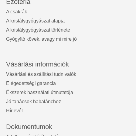
Ezotéria
A csakrák
A kristálygyógyászat alapja
A kristálygyógyászat története
Gyógyító kövek, avagy mi mire jó
Vásárlási információk
Vásárlási és szállítási tudnivalók
Elégedettségi garancia
Ékszerek használati útmutatója
Jó tanácsok babalánchoz
Hírlevél
Dokumentumok