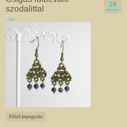
19
a Gyökércsakra harmonizálásához a gránátot és a vörös jáspist egyaránt
szodalittal
használják. Ugyanez a helyzet az Erőcsakrával, amelyre a megfigyelések
JAN 2021
szerint jó hatással van a citrin, a kalcit, és sárga achát is. Természetesen
|
0
vannak kivételek, amikor az adott csakrához két különböző kő is kapcsolható.
Ilyen pl. a Szívcsakra, amelyhez a zöld aventurin épp olyan jó, mint a
rózsakvarc, a szeretet kristály. A csakrák leírását itt olvashatja.
Féldrágakő ékszer
Ezen az oldalon csak olyan egyedi kézműves féldrágakő ékszer található,
amelyet valódi ásványok, féldrágakövek, illetve kristályok felhasználásával
készítettem. Az ékszerek megalkotása során a színek és a formák
kombinációjával igyekeztem egyedi összhatást elérni.
A nyakláncok, medálok, karkötők, fülbevalók harmonizálnak viselőik színes,
különleges egyéniségével, és még a legegyszerűbb ruhát is feldobják. Az
ékszerek alapanyagául szolgáló ásványokról úgy tartják, hogy gyógyító
kövek, és mint ilyenek, jótékony hatással lehetnek a testre és a lélekre. Az
ásványoknak tulajdonított pozitív hatásokról itt talál leírást. Célszerű az
ékszereimet szettben viselni, mert így még jobban tud érvényesülni
szépségük, egyediségük és gyógyító hatásuk. Az szett elemeit az egyes
termékoldalakon, az oldalak alján található kapcsolódó termékek között
Előző bejegyzés
találja. Nem csak önmagának adhat harmóniát! Szeretteit is
megajándékozhatja az egyediség szépségével. Az általam készített