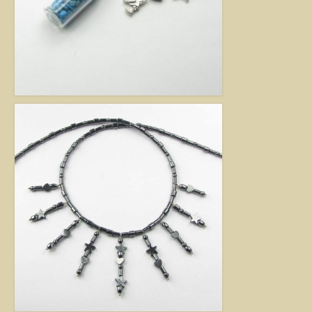
Jó tanácsok babalánchoz
Virág ékszer
A szobai növények, kaktuszok a lakás díszei, de sajnos nem vagy csak ritkán
virágoznak.Biztosan Ön is szép kaspóba vagy díszes tartóba teszi őket, de
ennél többet is tehet értük. A kézműves Virág ékszerekkel színesebbé és
egyedibbé varázsolhatja virágait. Ezeket a díszeket ásvány, féldrágakő,
kristály felhasználásával, dróthajlításos technikával készítettem, és
garantáltan nincs két egyforma közöttük. Ha cserepes növényt ajándékoz
ismerősének, személyesebbé teheti Virág ékszerrel.