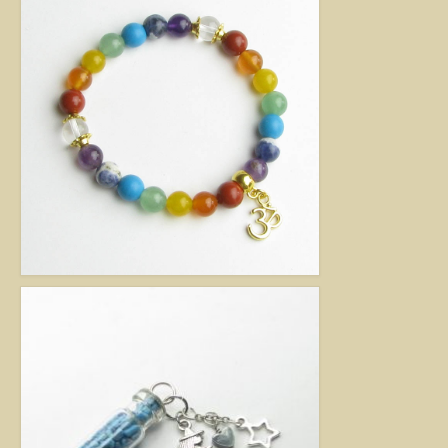
kézimunkával készült alkotás mindig értéket képvisel. Remek ajándék
nőknek.
Fantázia ékszer
Ezen az oldalon olyan különleges és divatos ékszereket talál, amelyeket csak
részben én készítettem. Úgy vélem, helyük van a Harmónia Ékszerek
világában, mivel ezek is az egyéniség szépségét emelik ki. Nagy gonddal
válogattam ki azokat az ékszereket, amelyek megfelelnek ennek a magas
minőségi és esztétikai követelménynek. Ezeket az ékszereket azoknak
ajánlom, akik nem ragaszkodnak az ásványokhoz, féldrágakövekhez, illetve
kristályokhoz, de rajonganak az egyéni ötletekért, és valami különlegesre
vágynak. Kiváló ajándék lehet belőlük születésnapra, névnapra, karácsonyra.
Garantáltan örömöt szerezhet velük szeretteinek.
Egyedi ékszer
Igény szerinti átalakítás – INGYENES
Rendelésre készült egyedi ékszer
Egyedi kőbefoglalás rendelésre
Csillagjegyes babalánc rendelésre