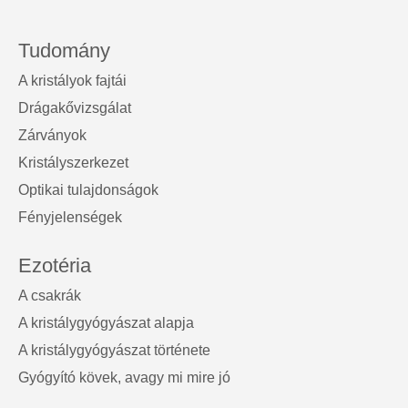
Tudomány
A kristályok fajtái
Drágakővizsgálat
Zárványok
Kristályszerkezet
Optikai tulajdonságok
Fényjelenségek
Ezotéria
A csakrák
A kristálygyógyászat alapja
A kristálygyógyászat története
Gyógyító kövek, avagy mi mire jó