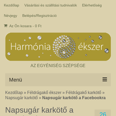
Kezdőlap
Vásárlási és szállítási tudnivalók
Elérhetőség
Névjegy
Belépés/Regisztráció
Az Ön kosara
-
0
Ft
AZ EGYÉNISÉG SZÉPSÉGE
Menü
Kezdőlap
»
Féldrágakő ékszer
»
Féldrágakő karkötő
»
Csakra ékszer
Napsugár karkötő
»
Napsugár karkötő a Facebookra
A kézműves csakra ékszer ásványai tulajdonképpen gyógyító kövek, amelyek
a népi hagyományok szerint segítik a csakrák harmónikus működését. Az
Napsugár karkötő a
ékszerben minden csakrához tartozik egy kristály, és általában a kő színe
26
határozza meg, hogy melyik csakrához rendeljük. Így lehetséges az, hogy pl.