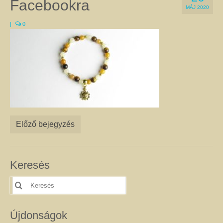
Facebookra
a Gyökércsakra harmonizálásához a gránátot és a vörös jáspist egyaránt
MÁJ 2020
használják. Ugyanez a helyzet az Erőcsakrával, amelyre a megfigyelések
|
0
szerint jó hatással van a citrin, a kalcit, és sárga achát is. Természetesen
vannak kivételek, amikor az adott csakrához két különböző kő is kapcsolható.
Ilyen pl. a Szívcsakra, amelyhez a zöld aventurin épp olyan jó, mint a
rózsakvarc, a szeretet kristály. A csakrák leírását itt olvashatja.
Féldrágakő ékszer
Ezen az oldalon csak olyan egyedi kézműves féldrágakő ékszer található,
amelyet valódi ásványok, féldrágakövek, illetve kristályok felhasználásával
készítettem. Az ékszerek megalkotása során a színek és a formák
kombinációjával igyekeztem egyedi összhatást elérni.
Előző bejegyzés
A nyakláncok, medálok, karkötők, fülbevalók harmonizálnak viselőik színes,
különleges egyéniségével, és még a legegyszerűbb ruhát is feldobják. Az
ékszerek alapanyagául szolgáló ásványokról úgy tartják, hogy gyógyító
kövek, és mint ilyenek, jótékony hatással lehetnek a testre és a lélekre. Az
Keresés
ásványoknak tulajdonított pozitív hatásokról itt talál leírást. Célszerű az
ékszereimet szettben viselni, mert így még jobban tud érvényesülni
Keresés
szépségük, egyediségük és gyógyító hatásuk. Az szett elemeit az egyes
erre:
termékoldalakon, az oldalak alján található kapcsolódó termékek között
találja. Nem csak önmagának adhat harmóniát! Szeretteit is
Újdonságok
megajándékozhatja az egyediség szépségével. Az általam készített