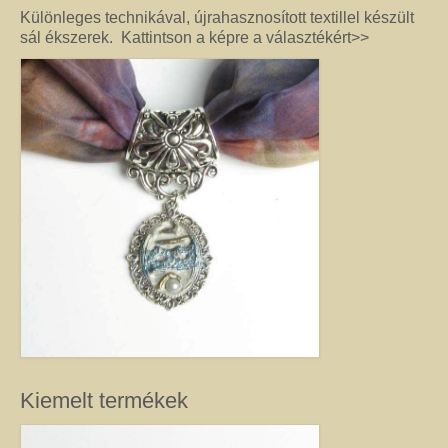
féldrágakő ékszer olyan különleges és értékes ajándék lehet, amely “nem
Különleges technikával, újrahasznosított textillel készült
köszön vissza az utcán”. Szerette egyéniségéhez, stílusához és az általa
sál ékszerek. Kattintson a képre a választékért>>
kedvelt színekhez illő egyedi vagy kis szériás Harmónia ékszer garantáltan
örömöt szerez.
Drót ékszer
Nincs két egyforma dróthajlításos ékszer, mint ahogy nincs két egyforma
egyéniség sem. A kőbefoglalással készült ékszernél nem csak a kő színe és
formája egyedi, hanem a mód, ahogy az adott követ befoglalom. (Mindig
alkotás közben derül ki, hogy mit kíván a kő, és hogyan lehet biztossá tenni
a foglalatot.) Még akkor sem tudom garantálni, hogy az adott modellből
készült darabok egyformák lesznek, ha a kövek ugyanolyan formára
csiszoltak. A drót sosem hajlik egyformán. (Többek között ettől és az alkotói
fantáziától egyedi a kézműves Harmónia Ékszer.) A kőbefoglalásos
ékszereket gondosan válogatott valódi ásvány, féldrágakő, kristály
felhasználásával készítem, így a gyógyító kövek minden vélt vagy tapasztalt
pozitív hatásával rendelkeznek. (Néha gyöngy, strassz vagy fém díszítést is
alkalmazok, hogy a végeredmény még egyedibb legyen. Sőt, ásvány nélkül,
csak drót felhasználásával is tudok szépséget alkotni. Ezt később mutatom
meg Önnek.) Ha szeretne valóban egyedi ékszert magának, akkor ebben a
Kiemelt termékek
kategóriában megtalálja azt, amely kiemeli egyénisége szépségét. Ha
ajándék ötletek miatt kereste fel ezt az oldalt, akkor jó helyen jár. Az egyedi,