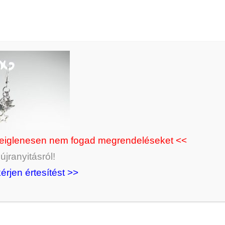
deiglenesen nem fogad megrendeléseket <<
jranyitásról!
kérjen értesítést >>