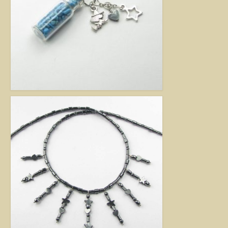
Jó tanácsok babalánchoz
Virág ékszer
A szobai növények, kaktuszok a lakás díszei, de sajnos nem vagy csak ritkán
virágoznak.Biztosan Ön is szép kaspóba vagy díszes tartóba teszi őket, de
ennél többet is tehet értük. A kézműves Virág ékszerekkel színesebbé és
egyedibbé varázsolhatja virágait. Ezeket a díszeket ásvány, féldrágakő,
kristály felhasználásával, dróthajlításos technikával készítettem, és
garantáltan nincs két egyforma közöttük. Ha cserepes növényt ajándékoz
ismerősének, személyesebbé teheti Virág ékszerrel.