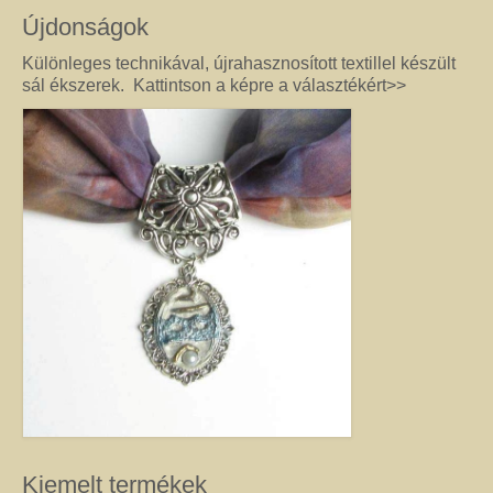
féldrágakő ékszer olyan különleges és értékes ajándék lehet, amely “nem
Újdonságok
köszön vissza az utcán”. Szerette egyéniségéhez, stílusához és az általa
kedvelt színekhez illő egyedi vagy kis szériás Harmónia ékszer garantáltan
Különleges technikával, újrahasznosított textillel készült
örömöt szerez.
sál ékszerek. Kattintson a képre a választékért>>
Drót ékszer
Nincs két egyforma dróthajlításos ékszer, mint ahogy nincs két egyforma
egyéniség sem. A kőbefoglalással készült ékszernél nem csak a kő színe és
formája egyedi, hanem a mód, ahogy az adott követ befoglalom. (Mindig
alkotás közben derül ki, hogy mit kíván a kő, és hogyan lehet biztossá tenni
a foglalatot.) Még akkor sem tudom garantálni, hogy az adott modellből
készült darabok egyformák lesznek, ha a kövek ugyanolyan formára
csiszoltak. A drót sosem hajlik egyformán. (Többek között ettől és az alkotói
fantáziától egyedi a kézműves Harmónia Ékszer.) A kőbefoglalásos
ékszereket gondosan válogatott valódi ásvány, féldrágakő, kristály
felhasználásával készítem, így a gyógyító kövek minden vélt vagy tapasztalt
pozitív hatásával rendelkeznek. (Néha gyöngy, strassz vagy fém díszítést is
alkalmazok, hogy a végeredmény még egyedibb legyen. Sőt, ásvány nélkül,
csak drót felhasználásával is tudok szépséget alkotni. Ezt később mutatom
meg Önnek.) Ha szeretne valóban egyedi ékszert magának, akkor ebben a
kategóriában megtalálja azt, amely kiemeli egyénisége szépségét. Ha
ajándék ötletek miatt kereste fel ezt az oldalt, akkor jó helyen jár. Az egyedi,
Kiemelt termékek