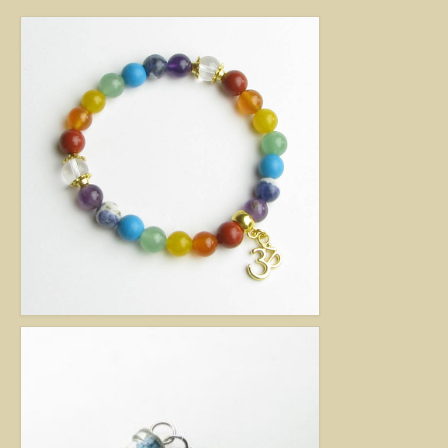
kézimunkával készült alkotás mindig értéket képvisel. Remek ajándék
nőknek.
Fantázia ékszer
Ezen az oldalon olyan különleges és divatos ékszereket talál, amelyeket csak
részben én készítettem. Úgy vélem, helyük van a Harmónia Ékszerek
világában, mivel ezek is az egyéniség szépségét emelik ki. Nagy gonddal
válogattam ki azokat az ékszereket, amelyek megfelelnek ennek a magas
minőségi és esztétikai követelménynek. Ezeket az ékszereket azoknak
ajánlom, akik nem ragaszkodnak az ásványokhoz, féldrágakövekhez, illetve
kristályokhoz, de rajonganak az egyéni ötletekért, és valami különlegesre
vágynak. Kiváló ajándék lehet belőlük születésnapra, névnapra, karácsonyra.
Garantáltan örömöt szerezhet velük szeretteinek.
Egyedi ékszer
Igény szerinti átalakítás – INGYENES
Rendelésre készült egyedi ékszer
Egyedi kőbefoglalás rendelésre
Csillagjegyes babalánc rendelésre