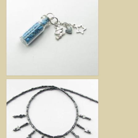
Jó tanácsok babalánchoz
Virág ékszer
A szobai növények, kaktuszok a lakás díszei, de sajnos nem vagy csak ritkán
virágoznak.Biztosan Ön is szép kaspóba vagy díszes tartóba teszi őket, de
ennél többet is tehet értük. A kézműves Virág ékszerekkel színesebbé és
egyedibbé varázsolhatja virágait. Ezeket a díszeket ásvány, féldrágakő,
kristály felhasználásával, dróthajlításos technikával készítettem, és
garantáltan nincs két egyforma közöttük. Ha cserepes növényt ajándékoz
ismerősének, személyesebbé teheti Virág ékszerrel.