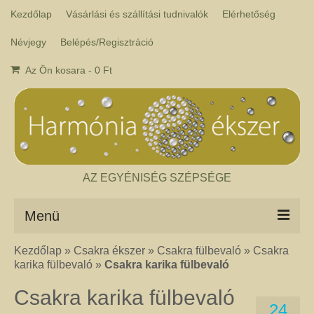
Kezdőlap
Vásárlási és szállítási tudnivalók
Elérhetőség
Névjegy
Belépés/Regisztráció
Az Ön kosara
-
0
Ft
AZ EGYÉNISÉG SZÉPSÉGE
Menü
Kezdőlap
»
Csakra ékszer
»
Csakra fülbevaló
»
Csakra
Csakra ékszer
karika fülbevaló
»
Csakra karika fülbevaló
A kézműves csakra ékszer ásványai tulajdonképpen gyógyító kövek, amelyek
a népi hagyományok szerint segítik a csakrák harmónikus működését. Az
Csakra karika fülbevaló
ékszerben minden csakrához tartozik egy kristály, és általában a kő színe
24
határozza meg, hogy melyik csakrához rendeljük. Így lehetséges az, hogy pl.