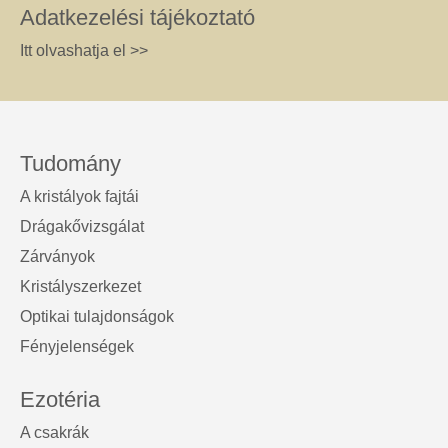
Adatkezelési tájékoztató
Itt olvashatja el >>
Tudomány
A kristályok fajtái
Drágakővizsgálat
Zárványok
Kristályszerkezet
Optikai tulajdonságok
Fényjelenségek
Ezotéria
A csakrák