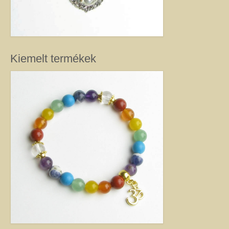
kézimunkával készült alkotás mindig értéket képvisel. Remek ajándék
nőknek.
Fantázia ékszer
Ezen az oldalon olyan különleges és divatos ékszereket talál, amelyeket csak
részben én készítettem. Úgy vélem, helyük van a Harmónia Ékszerek
Kiemelt termékek
világában, mivel ezek is az egyéniség szépségét emelik ki. Nagy gonddal
válogattam ki azokat az ékszereket, amelyek megfelelnek ennek a magas
minőségi és esztétikai követelménynek. Ezeket az ékszereket azoknak
ajánlom, akik nem ragaszkodnak az ásványokhoz, féldrágakövekhez, illetve
kristályokhoz, de rajonganak az egyéni ötletekért, és valami különlegesre
vágynak. Kiváló ajándék lehet belőlük születésnapra, névnapra, karácsonyra.
Garantáltan örömöt szerezhet velük szeretteinek.
Egyedi ékszer
Igény szerinti átalakítás – INGYENES
Rendelésre készült egyedi ékszer
Egyedi kőbefoglalás rendelésre
Csillagjegyes babalánc rendelésre