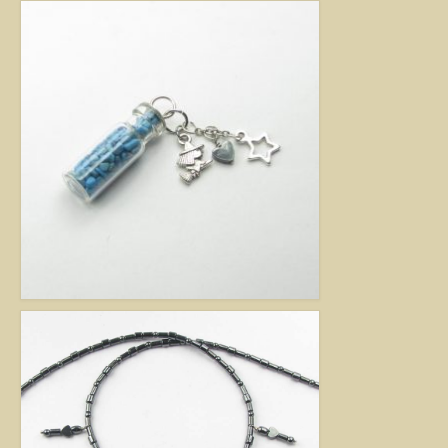
Jó tanácsok babalánchoz
Virág ékszer
A szobai növények, kaktuszok a lakás díszei, de sajnos nem vagy csak ritkán
virágoznak.Biztosan Ön is szép kaspóba vagy díszes tartóba teszi őket, de
ennél többet is tehet értük. A kézműves Virág ékszerekkel színesebbé és
egyedibbé varázsolhatja virágait. Ezeket a díszeket ásvány, féldrágakő,
kristály felhasználásával, dróthajlításos technikával készítettem, és
garantáltan nincs két egyforma közöttük. Ha cserepes növényt ajándékoz
ismerősének, személyesebbé teheti Virág ékszerrel.