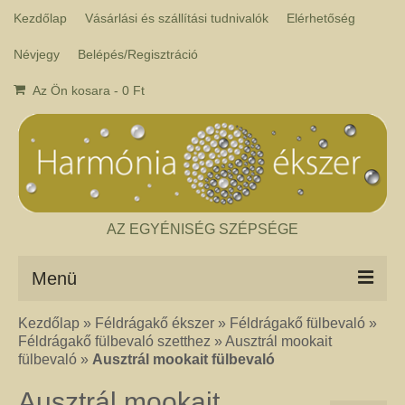
Kezdőlap
Vásárlási és szállítási tudnivalók
Elérhetőség
Névjegy
Belépés/Regisztráció
Az Ön kosara
-
0
Ft
AZ EGYÉNISÉG SZÉPSÉGE
Menü
Kezdőlap
»
Féldrágakő ékszer
»
Féldrágakő fülbevaló
»
Csakra ékszer
Féldrágakő fülbevaló szetthez
»
Ausztrál mookait
A kézműves csakra ékszer ásványai tulajdonképpen gyógyító kövek, amelyek
fülbevaló
»
Ausztrál mookait fülbevaló
a népi hagyományok szerint segítik a csakrák harmónikus működését. Az
ékszerben minden csakrához tartozik egy kristály, és általában a kő színe
Ausztrál mookait
határozza meg, hogy melyik csakrához rendeljük. Így lehetséges az, hogy pl.