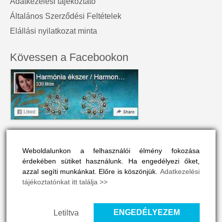
Adatkezelési tájékoztató
Általános Szerződési Feltételek
Elállási nyilatkozat minta
Kövessen a Facebookon
A honlap névjegye
Weboldalunkon a felhasználói élmény fokozása
A Harmónia Ékszer az egyéniség szépségét tükrözi.
érdekében sütiket használunk. Ha engedélyezi őket,
Olyan színes és vonzó, mint a viselője maga.
azzal segíti munkánkat. Előre is köszönjük.
Adatkezelési
tájékoztatónkat itt találja >>
A honlapon drágakövek, ásványok és gyógyító kövek vélt
vagy valós hatásaival is megismerkedhet, ha ide kattint
>>
ENGEDÉLYEZEM
Letiltva