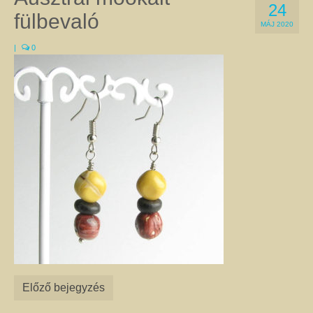
24
a Gyökércsakra harmonizálásához a gránátot és a vörös jáspist egyaránt
fülbevaló
használják. Ugyanez a helyzet az Erőcsakrával, amelyre a megfigyelések
MÁJ 2020
szerint jó hatással van a citrin, a kalcit, és sárga achát is. Természetesen
|
0
vannak kivételek, amikor az adott csakrához két különböző kő is kapcsolható.
Ilyen pl. a Szívcsakra, amelyhez a zöld aventurin épp olyan jó, mint a
rózsakvarc, a szeretet kristály. A csakrák leírását itt olvashatja.
Féldrágakő ékszer
Ezen az oldalon csak olyan egyedi kézműves féldrágakő ékszer található,
amelyet valódi ásványok, féldrágakövek, illetve kristályok felhasználásával
készítettem. Az ékszerek megalkotása során a színek és a formák
kombinációjával igyekeztem egyedi összhatást elérni.
A nyakláncok, medálok, karkötők, fülbevalók harmonizálnak viselőik színes,
különleges egyéniségével, és még a legegyszerűbb ruhát is feldobják. Az
ékszerek alapanyagául szolgáló ásványokról úgy tartják, hogy gyógyító
kövek, és mint ilyenek, jótékony hatással lehetnek a testre és a lélekre. Az
ásványoknak tulajdonított pozitív hatásokról itt talál leírást. Célszerű az
ékszereimet szettben viselni, mert így még jobban tud érvényesülni
szépségük, egyediségük és gyógyító hatásuk. Az szett elemeit az egyes
termékoldalakon, az oldalak alján található kapcsolódó termékek között
Előző bejegyzés
találja. Nem csak önmagának adhat harmóniát! Szeretteit is
megajándékozhatja az egyediség szépségével. Az általam készített