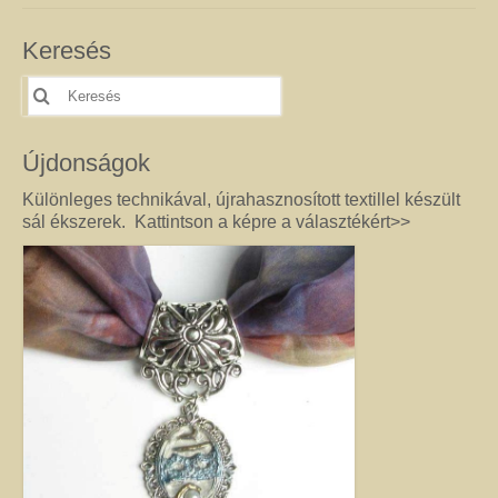
féldrágakő ékszer olyan különleges és értékes ajándék lehet, amely “nem
köszön vissza az utcán”. Szerette egyéniségéhez, stílusához és az általa
Keresés
kedvelt színekhez illő egyedi vagy kis szériás Harmónia ékszer garantáltan
örömöt szerez.
Keresés
erre:
Drót ékszer
Nincs két egyforma dróthajlításos ékszer, mint ahogy nincs két egyforma
Újdonságok
egyéniség sem. A kőbefoglalással készült ékszernél nem csak a kő színe és
formája egyedi, hanem a mód, ahogy az adott követ befoglalom. (Mindig
Különleges technikával, újrahasznosított textillel készült
alkotás közben derül ki, hogy mit kíván a kő, és hogyan lehet biztossá tenni
sál ékszerek. Kattintson a képre a választékért>>
a foglalatot.) Még akkor sem tudom garantálni, hogy az adott modellből
készült darabok egyformák lesznek, ha a kövek ugyanolyan formára
csiszoltak. A drót sosem hajlik egyformán. (Többek között ettől és az alkotói
fantáziától egyedi a kézműves Harmónia Ékszer.) A kőbefoglalásos
ékszereket gondosan válogatott valódi ásvány, féldrágakő, kristály
felhasználásával készítem, így a gyógyító kövek minden vélt vagy tapasztalt
pozitív hatásával rendelkeznek. (Néha gyöngy, strassz vagy fém díszítést is
alkalmazok, hogy a végeredmény még egyedibb legyen. Sőt, ásvány nélkül,
csak drót felhasználásával is tudok szépséget alkotni. Ezt később mutatom
meg Önnek.) Ha szeretne valóban egyedi ékszert magának, akkor ebben a
kategóriában megtalálja azt, amely kiemeli egyénisége szépségét. Ha
ajándék ötletek miatt kereste fel ezt az oldalt, akkor jó helyen jár. Az egyedi,