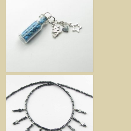
Jó tanácsok babalánchoz
Virág ékszer
A szobai növények, kaktuszok a lakás díszei, de sajnos nem vagy csak ritkán
virágoznak.Biztosan Ön is szép kaspóba vagy díszes tartóba teszi őket, de
ennél többet is tehet értük. A kézműves Virág ékszerekkel színesebbé és
egyedibbé varázsolhatja virágait. Ezeket a díszeket ásvány, féldrágakő,
kristály felhasználásával, dróthajlításos technikával készítettem, és
garantáltan nincs két egyforma közöttük. Ha cserepes növényt ajándékoz
ismerősének, személyesebbé teheti Virág ékszerrel.