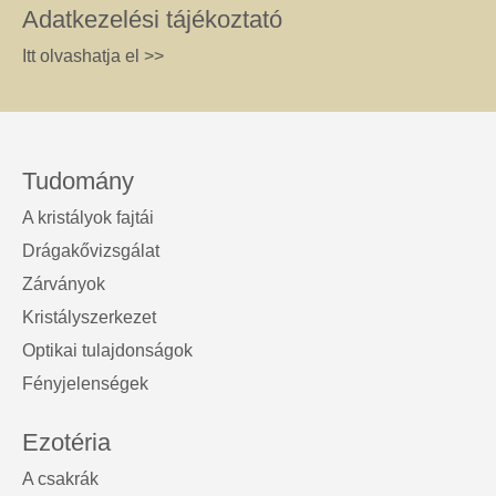
Adatkezelési tájékoztató
Itt olvashatja el >>
Tudomány
A kristályok fajtái
Drágakővizsgálat
Zárványok
Kristályszerkezet
Optikai tulajdonságok
Fényjelenségek
Ezotéria
A csakrák