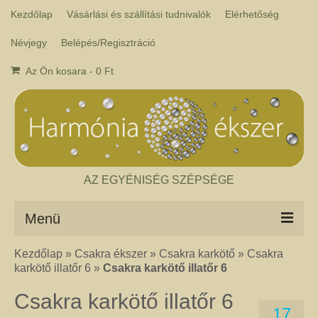
Kezdőlap
Vásárlási és szállítási tudnivalók
Elérhetőség
Névjegy
Belépés/Regisztráció
Az Ön kosara
-
0
Ft
AZ EGYÉNISÉG SZÉPSÉGE
Menü
Kezdőlap
»
Csakra ékszer
»
Csakra karkötő
»
Csakra
Csakra ékszer
karkötő illatőr 6
»
Csakra karkötő illatőr 6
A kézműves csakra ékszer ásványai tulajdonképpen gyógyító kövek, amelyek
a népi hagyományok szerint segítik a csakrák harmónikus működését. Az
Csakra karkötő illatőr 6
ékszerben minden csakrához tartozik egy kristály, és általában a kő színe
17
határozza meg, hogy melyik csakrához rendeljük. Így lehetséges az, hogy pl.