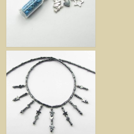
Jó tanácsok babalánchoz
Virág ékszer
A szobai növények, kaktuszok a lakás díszei, de sajnos nem vagy csak ritkán
virágoznak.Biztosan Ön is szép kaspóba vagy díszes tartóba teszi őket, de
ennél többet is tehet értük. A kézműves Virág ékszerekkel színesebbé és
egyedibbé varázsolhatja virágait. Ezeket a díszeket ásvány, féldrágakő,
kristály felhasználásával, dróthajlításos technikával készítettem, és
garantáltan nincs két egyforma közöttük. Ha cserepes növényt ajándékoz
ismerősének, személyesebbé teheti Virág ékszerrel.