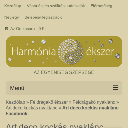
Kezdőlap
Vásárlási és szállítási tudnivalók
Elérhetőség
Névjegy
Belépés/Regisztráció
Az Ön kosara
-
0
Ft
AZ EGYÉNISÉG SZÉPSÉGE
Menü
Kezdőlap
»
Féldrágakő ékszer
»
Féldrágakő nyaklánc
»
Csakra ékszer
Art deco kockás nyaklánc
»
Art deco kockás nyaklánc
A kézműves csakra ékszer ásványai tulajdonképpen gyógyító kövek, amelyek
Facebook
a népi hagyományok szerint segítik a csakrák harmónikus működését. Az
ékszerben minden csakrához tartozik egy kristály, és általában a kő színe
Art deco kockás nyaklánc
határozza meg, hogy melyik csakrához rendeljük. Így lehetséges az, hogy pl.