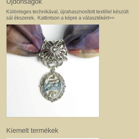
Újdonságok
féldrágakő ékszer olyan különleges és értékes ajándék lehet, amely “nem
köszön vissza az utcán”. Szerette egyéniségéhez, stílusához és az általa
Különleges technikával, újrahasznosított textillel készült
kedvelt színekhez illő egyedi vagy kis szériás Harmónia ékszer garantáltan
sál ékszerek. Kattintson a képre a választékért>>
örömöt szerez.
Drót ékszer
Nincs két egyforma dróthajlításos ékszer, mint ahogy nincs két egyforma
egyéniség sem. A kőbefoglalással készült ékszernél nem csak a kő színe és
formája egyedi, hanem a mód, ahogy az adott követ befoglalom. (Mindig
alkotás közben derül ki, hogy mit kíván a kő, és hogyan lehet biztossá tenni
a foglalatot.) Még akkor sem tudom garantálni, hogy az adott modellből
készült darabok egyformák lesznek, ha a kövek ugyanolyan formára
csiszoltak. A drót sosem hajlik egyformán. (Többek között ettől és az alkotói
fantáziától egyedi a kézműves Harmónia Ékszer.) A kőbefoglalásos
ékszereket gondosan válogatott valódi ásvány, féldrágakő, kristály
felhasználásával készítem, így a gyógyító kövek minden vélt vagy tapasztalt
pozitív hatásával rendelkeznek. (Néha gyöngy, strassz vagy fém díszítést is
alkalmazok, hogy a végeredmény még egyedibb legyen. Sőt, ásvány nélkül,
csak drót felhasználásával is tudok szépséget alkotni. Ezt később mutatom
meg Önnek.) Ha szeretne valóban egyedi ékszert magának, akkor ebben a
kategóriában megtalálja azt, amely kiemeli egyénisége szépségét. Ha
Kiemelt termékek
ajándék ötletek miatt kereste fel ezt az oldalt, akkor jó helyen jár. Az egyedi,