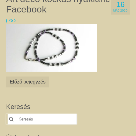
16
a Gyökércsakra harmonizálásához a gránátot és a vörös jáspist egyaránt
Facebook
használják. Ugyanez a helyzet az Erőcsakrával, amelyre a megfigyelések
MÁJ 2020
szerint jó hatással van a citrin, a kalcit, és sárga achát is. Természetesen
|
0
vannak kivételek, amikor az adott csakrához két különböző kő is kapcsolható.
Ilyen pl. a Szívcsakra, amelyhez a zöld aventurin épp olyan jó, mint a
rózsakvarc, a szeretet kristály. A csakrák leírását itt olvashatja.
Féldrágakő ékszer
Ezen az oldalon csak olyan egyedi kézműves féldrágakő ékszer található,
amelyet valódi ásványok, féldrágakövek, illetve kristályok felhasználásával
készítettem. Az ékszerek megalkotása során a színek és a formák
kombinációjával igyekeztem egyedi összhatást elérni.
A nyakláncok, medálok, karkötők, fülbevalók harmonizálnak viselőik színes,
Előző bejegyzés
különleges egyéniségével, és még a legegyszerűbb ruhát is feldobják. Az
ékszerek alapanyagául szolgáló ásványokról úgy tartják, hogy gyógyító
kövek, és mint ilyenek, jótékony hatással lehetnek a testre és a lélekre. Az
ásványoknak tulajdonított pozitív hatásokról itt talál leírást. Célszerű az
Keresés
ékszereimet szettben viselni, mert így még jobban tud érvényesülni
szépségük, egyediségük és gyógyító hatásuk. Az szett elemeit az egyes
Keresés
termékoldalakon, az oldalak alján található kapcsolódó termékek között
erre:
találja. Nem csak önmagának adhat harmóniát! Szeretteit is
megajándékozhatja az egyediség szépségével. Az általam készített