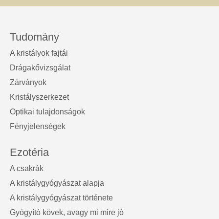
Tudomány
A kristályok fajtái
Drágakővizsgálat
Zárványok
Kristályszerkezet
Optikai tulajdonságok
Fényjelenségek
Ezotéria
A csakrák
A kristálygyógyászat alapja
A kristálygyógyászat története
Gyógyító kövek, avagy mi mire jó