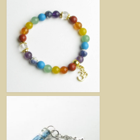
kézimunkával készült alkotás mindig értéket képvisel. Remek ajándék
nőknek.
Fantázia ékszer
Ezen az oldalon olyan különleges és divatos ékszereket talál, amelyeket csak
részben én készítettem. Úgy vélem, helyük van a Harmónia Ékszerek
világában, mivel ezek is az egyéniség szépségét emelik ki. Nagy gonddal
válogattam ki azokat az ékszereket, amelyek megfelelnek ennek a magas
minőségi és esztétikai követelménynek. Ezeket az ékszereket azoknak
ajánlom, akik nem ragaszkodnak az ásványokhoz, féldrágakövekhez, illetve
kristályokhoz, de rajonganak az egyéni ötletekért, és valami különlegesre
vágynak. Kiváló ajándék lehet belőlük születésnapra, névnapra, karácsonyra.
Garantáltan örömöt szerezhet velük szeretteinek.
Egyedi ékszer
Igény szerinti átalakítás – INGYENES
Rendelésre készült egyedi ékszer
Egyedi kőbefoglalás rendelésre
Csillagjegyes babalánc rendelésre