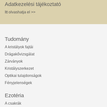
Adatkezelési tájékoztató
Itt olvashatja el >>
Tudomány
A kristályok fajtái
Drágakővizsgálat
Zárványok
Kristályszerkezet
Optikai tulajdonságok
Fényjelenségek
Ezotéria
A csakrák