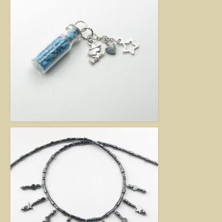
Jó tanácsok babalánchoz
Virág ékszer
A szobai növények, kaktuszok a lakás díszei, de sajnos nem vagy csak ritkán
virágoznak.Biztosan Ön is szép kaspóba vagy díszes tartóba teszi őket, de
ennél többet is tehet értük. A kézműves Virág ékszerekkel színesebbé és
egyedibbé varázsolhatja virágait. Ezeket a díszeket ásvány, féldrágakő,
kristály felhasználásával, dróthajlításos technikával készítettem, és
garantáltan nincs két egyforma közöttük. Ha cserepes növényt ajándékoz
ismerősének, személyesebbé teheti Virág ékszerrel.