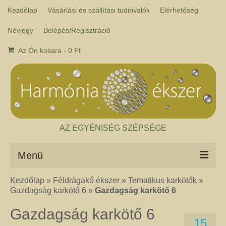
Kezdőlap
Vásárlási és szállítási tudnivalók
Elérhetőség
Névjegy
Belépés/Regisztráció
Az Ön kosara
-
0
Ft
AZ EGYÉNISÉG SZÉPSÉGE
Menü
Kezdőlap
»
Féldrágakő ékszer
»
Tematikus karkötők
»
Csakra ékszer
Gazdagság karkötő 6
»
Gazdagság karkötő 6
A kézműves csakra ékszer ásványai tulajdonképpen gyógyító kövek, amelyek
a népi hagyományok szerint segítik a csakrák harmónikus működését. Az
Gazdagság karkötő 6
ékszerben minden csakrához tartozik egy kristály, és általában a kő színe
15
határozza meg, hogy melyik csakrához rendeljük. Így lehetséges az, hogy pl.