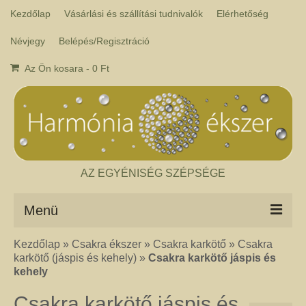
Kezdőlap
Vásárlási és szállítási tudnivalók
Elérhetőség
Névjegy
Belépés/Regisztráció
Az Ön kosara
-
0
Ft
AZ EGYÉNISÉG SZÉPSÉGE
Menü
Kezdőlap
»
Csakra ékszer
»
Csakra karkötő
»
Csakra
Csakra ékszer
karkötő (jáspis és kehely)
»
Csakra karkötő jáspis és
A kézműves csakra ékszer ásványai tulajdonképpen gyógyító kövek, amelyek
kehely
a népi hagyományok szerint segítik a csakrák harmónikus működését. Az
ékszerben minden csakrához tartozik egy kristály, és általában a kő színe
Csakra karkötő jáspis és
határozza meg, hogy melyik csakrához rendeljük. Így lehetséges az, hogy pl.