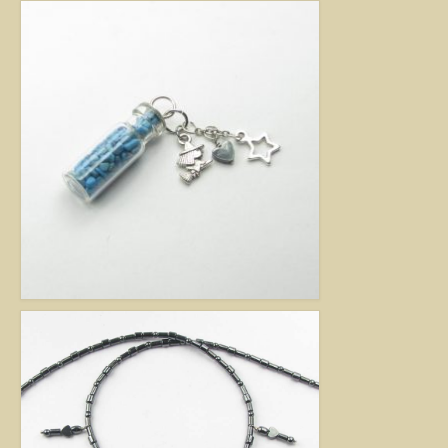
Jó tanácsok babalánchoz
Virág ékszer
A szobai növények, kaktuszok a lakás díszei, de sajnos nem vagy csak ritkán
virágoznak.Biztosan Ön is szép kaspóba vagy díszes tartóba teszi őket, de
ennél többet is tehet értük. A kézműves Virág ékszerekkel színesebbé és
egyedibbé varázsolhatja virágait. Ezeket a díszeket ásvány, féldrágakő,
kristály felhasználásával, dróthajlításos technikával készítettem, és
garantáltan nincs két egyforma közöttük. Ha cserepes növényt ajándékoz
ismerősének, személyesebbé teheti Virág ékszerrel.