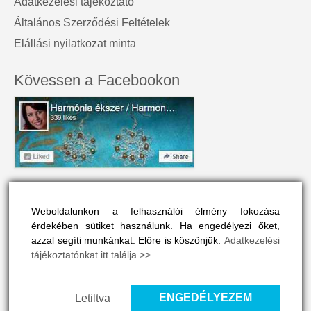
Adatkezelési tájékoztató
Általános Szerződési Feltételek
Elállási nyilatkozat minta
Kövessen a Facebookon
A honlap névjegye
Weboldalunkon a felhasználói élmény fokozása
A Harmónia Ékszer az egyéniség szépségét tükrözi.
érdekében sütiket használunk. Ha engedélyezi őket,
Olyan színes és vonzó, mint a viselője maga.
azzal segíti munkánkat. Előre is köszönjük.
Adatkezelési
tájékoztatónkat itt találja >>
A honlapon drágakövek, ásványok és gyógyító kövek vélt
vagy valós hatásaival is megismerkedhet, ha ide kattint
>>
ENGEDÉLYEZEM
Letiltva