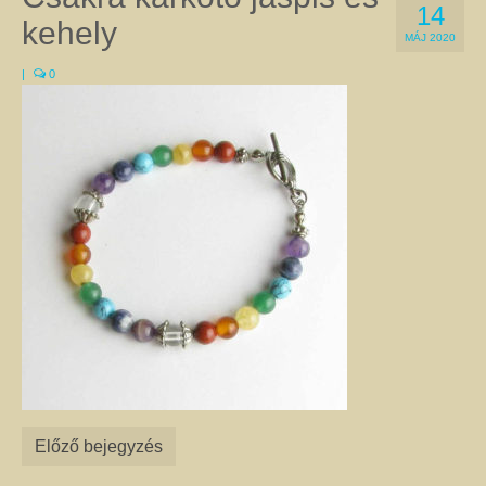
14
a Gyökércsakra harmonizálásához a gránátot és a vörös jáspist egyaránt
kehely
használják. Ugyanez a helyzet az Erőcsakrával, amelyre a megfigyelések
MÁJ 2020
szerint jó hatással van a citrin, a kalcit, és sárga achát is. Természetesen
|
0
vannak kivételek, amikor az adott csakrához két különböző kő is kapcsolható.
Ilyen pl. a Szívcsakra, amelyhez a zöld aventurin épp olyan jó, mint a
rózsakvarc, a szeretet kristály. A csakrák leírását itt olvashatja.
Féldrágakő ékszer
Ezen az oldalon csak olyan egyedi kézműves féldrágakő ékszer található,
amelyet valódi ásványok, féldrágakövek, illetve kristályok felhasználásával
készítettem. Az ékszerek megalkotása során a színek és a formák
kombinációjával igyekeztem egyedi összhatást elérni.
A nyakláncok, medálok, karkötők, fülbevalók harmonizálnak viselőik színes,
különleges egyéniségével, és még a legegyszerűbb ruhát is feldobják. Az
ékszerek alapanyagául szolgáló ásványokról úgy tartják, hogy gyógyító
kövek, és mint ilyenek, jótékony hatással lehetnek a testre és a lélekre. Az
ásványoknak tulajdonított pozitív hatásokról itt talál leírást. Célszerű az
ékszereimet szettben viselni, mert így még jobban tud érvényesülni
szépségük, egyediségük és gyógyító hatásuk. Az szett elemeit az egyes
termékoldalakon, az oldalak alján található kapcsolódó termékek között
Előző bejegyzés
találja. Nem csak önmagának adhat harmóniát! Szeretteit is
megajándékozhatja az egyediség szépségével. Az általam készített