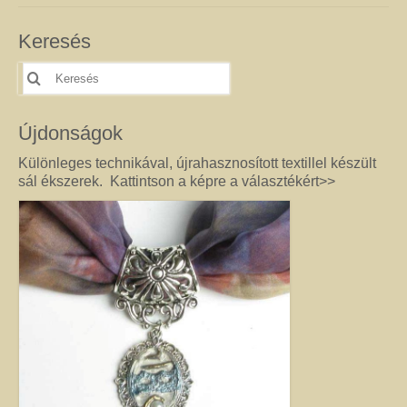
féldrágakő ékszer olyan különleges és értékes ajándék lehet, amely “nem
köszön vissza az utcán”. Szerette egyéniségéhez, stílusához és az általa
Keresés
kedvelt színekhez illő egyedi vagy kis szériás Harmónia ékszer garantáltan
örömöt szerez.
Keresés
erre:
Drót ékszer
Nincs két egyforma dróthajlításos ékszer, mint ahogy nincs két egyforma
Újdonságok
egyéniség sem. A kőbefoglalással készült ékszernél nem csak a kő színe és
formája egyedi, hanem a mód, ahogy az adott követ befoglalom. (Mindig
Különleges technikával, újrahasznosított textillel készült
alkotás közben derül ki, hogy mit kíván a kő, és hogyan lehet biztossá tenni
sál ékszerek. Kattintson a képre a választékért>>
a foglalatot.) Még akkor sem tudom garantálni, hogy az adott modellből
készült darabok egyformák lesznek, ha a kövek ugyanolyan formára
csiszoltak. A drót sosem hajlik egyformán. (Többek között ettől és az alkotói
fantáziától egyedi a kézműves Harmónia Ékszer.) A kőbefoglalásos
ékszereket gondosan válogatott valódi ásvány, féldrágakő, kristály
felhasználásával készítem, így a gyógyító kövek minden vélt vagy tapasztalt
pozitív hatásával rendelkeznek. (Néha gyöngy, strassz vagy fém díszítést is
alkalmazok, hogy a végeredmény még egyedibb legyen. Sőt, ásvány nélkül,
csak drót felhasználásával is tudok szépséget alkotni. Ezt később mutatom
meg Önnek.) Ha szeretne valóban egyedi ékszert magának, akkor ebben a
kategóriában megtalálja azt, amely kiemeli egyénisége szépségét. Ha
ajándék ötletek miatt kereste fel ezt az oldalt, akkor jó helyen jár. Az egyedi,