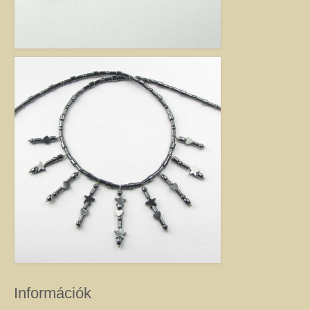
Jó tanácsok babalánchoz
Virág ékszer
A szobai növények, kaktuszok a lakás díszei, de sajnos nem vagy csak ritkán
virágoznak.Biztosan Ön is szép kaspóba vagy díszes tartóba teszi őket, de
ennél többet is tehet értük. A kézműves Virág ékszerekkel színesebbé és
egyedibbé varázsolhatja virágait. Ezeket a díszeket ásvány, féldrágakő,
kristály felhasználásával, dróthajlításos technikával készítettem, és
garantáltan nincs két egyforma közöttük. Ha cserepes növényt ajándékoz
ismerősének, személyesebbé teheti Virág ékszerrel.
Információk