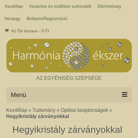
Kezdőlap
Vásárlási és szállítási tudnivalók
Elérhetőség
Névjegy
Belépés/Regisztráció
Az Ön kosara
-
0
Ft
AZ EGYÉNISÉG SZÉPSÉGE
Menü
Kezdőlap
»
Tudomány
»
Optikai tulajdonságok
»
Csakra ékszer
Hegyikristály zárványokkal
A kézműves csakra ékszer ásványai tulajdonképpen gyógyító kövek, amelyek
a népi hagyományok szerint segítik a csakrák harmónikus működését. Az
Hegyikristály zárványokkal
ékszerben minden csakrához tartozik egy kristály, és általában a kő színe
határozza meg, hogy melyik csakrához rendeljük. Így lehetséges az, hogy pl.