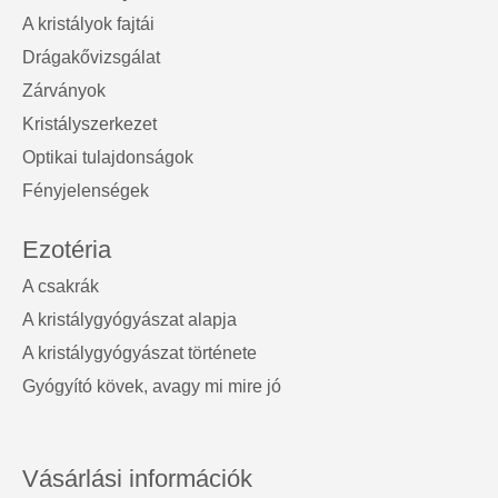
A kristályok fajtái
Drágakővizsgálat
Zárványok
Kristályszerkezet
Optikai tulajdonságok
Fényjelenségek
Ezotéria
A csakrák
A kristálygyógyászat alapja
A kristálygyógyászat története
Gyógyító kövek, avagy mi mire jó
Vásárlási információk