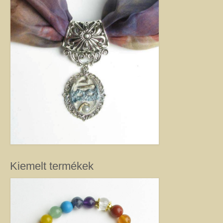
féldrágakő ékszer olyan különleges és értékes ajándék lehet, amely “nem
köszön vissza az utcán”. Szerette egyéniségéhez, stílusához és az általa
kedvelt színekhez illő egyedi vagy kis szériás Harmónia ékszer garantáltan
örömöt szerez.
Drót ékszer
Nincs két egyforma dróthajlításos ékszer, mint ahogy nincs két egyforma
egyéniség sem. A kőbefoglalással készült ékszernél nem csak a kő színe és
formája egyedi, hanem a mód, ahogy az adott követ befoglalom. (Mindig
alkotás közben derül ki, hogy mit kíván a kő, és hogyan lehet biztossá tenni
a foglalatot.) Még akkor sem tudom garantálni, hogy az adott modellből
készült darabok egyformák lesznek, ha a kövek ugyanolyan formára
csiszoltak. A drót sosem hajlik egyformán. (Többek között ettől és az alkotói
fantáziától egyedi a kézműves Harmónia Ékszer.) A kőbefoglalásos
ékszereket gondosan válogatott valódi ásvány, féldrágakő, kristály
felhasználásával készítem, így a gyógyító kövek minden vélt vagy tapasztalt
Kiemelt termékek
pozitív hatásával rendelkeznek. (Néha gyöngy, strassz vagy fém díszítést is
alkalmazok, hogy a végeredmény még egyedibb legyen. Sőt, ásvány nélkül,
csak drót felhasználásával is tudok szépséget alkotni. Ezt később mutatom
meg Önnek.) Ha szeretne valóban egyedi ékszert magának, akkor ebben a
kategóriában megtalálja azt, amely kiemeli egyénisége szépségét. Ha
ajándék ötletek miatt kereste fel ezt az oldalt, akkor jó helyen jár. Az egyedi,