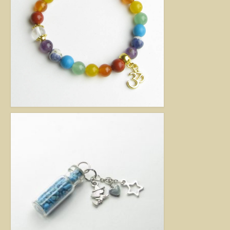
kézimunkával készült alkotás mindig értéket képvisel. Remek ajándék
nőknek.
Fantázia ékszer
Ezen az oldalon olyan különleges és divatos ékszereket talál, amelyeket csak
részben én készítettem. Úgy vélem, helyük van a Harmónia Ékszerek
világában, mivel ezek is az egyéniség szépségét emelik ki. Nagy gonddal
válogattam ki azokat az ékszereket, amelyek megfelelnek ennek a magas
minőségi és esztétikai követelménynek. Ezeket az ékszereket azoknak
ajánlom, akik nem ragaszkodnak az ásványokhoz, féldrágakövekhez, illetve
kristályokhoz, de rajonganak az egyéni ötletekért, és valami különlegesre
vágynak. Kiváló ajándék lehet belőlük születésnapra, névnapra, karácsonyra.
Garantáltan örömöt szerezhet velük szeretteinek.
Egyedi ékszer
Igény szerinti átalakítás – INGYENES
Rendelésre készült egyedi ékszer
Egyedi kőbefoglalás rendelésre
Csillagjegyes babalánc rendelésre