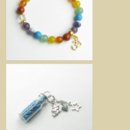
kézimunkával készült alkotás mindig értéket képvisel. Remek ajándék
nőknek.
Fantázia ékszer
Ezen az oldalon olyan különleges és divatos ékszereket talál, amelyeket csak
részben én készítettem. Úgy vélem, helyük van a Harmónia Ékszerek
világában, mivel ezek is az egyéniség szépségét emelik ki. Nagy gonddal
válogattam ki azokat az ékszereket, amelyek megfelelnek ennek a magas
minőségi és esztétikai követelménynek. Ezeket az ékszereket azoknak
ajánlom, akik nem ragaszkodnak az ásványokhoz, féldrágakövekhez, illetve
kristályokhoz, de rajonganak az egyéni ötletekért, és valami különlegesre
vágynak. Kiváló ajándék lehet belőlük születésnapra, névnapra, karácsonyra.
Garantáltan örömöt szerezhet velük szeretteinek.
Egyedi ékszer
Igény szerinti átalakítás – INGYENES
Rendelésre készült egyedi ékszer
Egyedi kőbefoglalás rendelésre
Csillagjegyes babalánc rendelésre