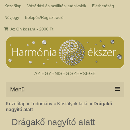
Kezdőlap
Vásárlási és szállítási tudnivalók
Elérhetőség
Névjegy
Belépés/Regisztráció
Az Ön kosara
-
2000
Ft
AZ EGYÉNISÉG SZÉPSÉGE
Menü
Kezdőlap
»
Tudomány
»
Kristályok fajtái
»
Drágakő
Csakra ékszer
nagyító alatt
A kézműves csakra ékszer ásványai tulajdonképpen gyógyító kövek, amelyek
a népi hagyományok szerint segítik a csakrák harmónikus működését. Az
Drágakő nagyító alatt
ékszerben minden csakrához tartozik egy kristály, és általában a kő színe
határozza meg, hogy melyik csakrához rendeljük. Így lehetséges az, hogy pl.