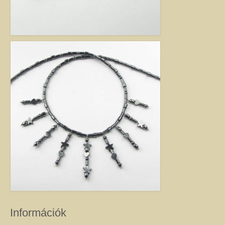
Jó tanácsok babalánchoz
Virág ékszer
A szobai növények, kaktuszok a lakás díszei, de sajnos nem vagy csak ritkán
virágoznak.Biztosan Ön is szép kaspóba vagy díszes tartóba teszi őket, de
ennél többet is tehet értük. A kézműves Virág ékszerekkel színesebbé és
egyedibbé varázsolhatja virágait. Ezeket a díszeket ásvány, féldrágakő,
kristály felhasználásával, dróthajlításos technikával készítettem, és
garantáltan nincs két egyforma közöttük. Ha cserepes növényt ajándékoz
ismerősének, személyesebbé teheti Virág ékszerrel.
Információk