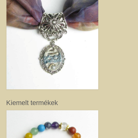
féldrágakő ékszer olyan különleges és értékes ajándék lehet, amely “nem
köszön vissza az utcán”. Szerette egyéniségéhez, stílusához és az általa
kedvelt színekhez illő egyedi vagy kis szériás Harmónia ékszer garantáltan
örömöt szerez.
Drót ékszer
Nincs két egyforma dróthajlításos ékszer, mint ahogy nincs két egyforma
egyéniség sem. A kőbefoglalással készült ékszernél nem csak a kő színe és
formája egyedi, hanem a mód, ahogy az adott követ befoglalom. (Mindig
alkotás közben derül ki, hogy mit kíván a kő, és hogyan lehet biztossá tenni
a foglalatot.) Még akkor sem tudom garantálni, hogy az adott modellből
készült darabok egyformák lesznek, ha a kövek ugyanolyan formára
csiszoltak. A drót sosem hajlik egyformán. (Többek között ettől és az alkotói
fantáziától egyedi a kézműves Harmónia Ékszer.) A kőbefoglalásos
ékszereket gondosan válogatott valódi ásvány, féldrágakő, kristály
felhasználásával készítem, így a gyógyító kövek minden vélt vagy tapasztalt
Kiemelt termékek
pozitív hatásával rendelkeznek. (Néha gyöngy, strassz vagy fém díszítést is
alkalmazok, hogy a végeredmény még egyedibb legyen. Sőt, ásvány nélkül,
csak drót felhasználásával is tudok szépséget alkotni. Ezt később mutatom
meg Önnek.) Ha szeretne valóban egyedi ékszert magának, akkor ebben a
kategóriában megtalálja azt, amely kiemeli egyénisége szépségét. Ha
ajándék ötletek miatt kereste fel ezt az oldalt, akkor jó helyen jár. Az egyedi,