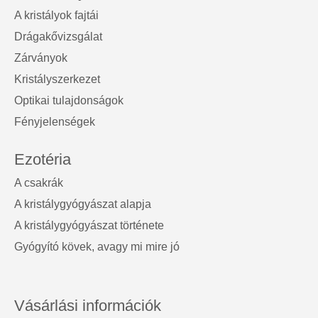
A kristályok fajtái
Drágakővizsgálat
Zárványok
Kristályszerkezet
Optikai tulajdonságok
Fényjelenségek
Ezotéria
A csakrák
A kristálygyógyászat alapja
A kristálygyógyászat története
Gyógyító kövek, avagy mi mire jó
Vásárlási információk