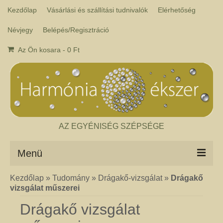
Kezdőlap
Vásárlási és szállítási tudnivalók
Elérhetőség
Névjegy
Belépés/Regisztráció
Az Ön kosara
-
0
Ft
AZ EGYÉNISÉG SZÉPSÉGE
Menü
Kezdőlap
»
Tudomány
»
Drágakő-vizsgálat
»
Drágakő
Csakra ékszer
vizsgálat műszerei
A kézműves csakra ékszer ásványai tulajdonképpen gyógyító kövek, amelyek
a népi hagyományok szerint segítik a csakrák harmónikus működését. Az
Drágakő vizsgálat
ékszerben minden csakrához tartozik egy kristály, és általában a kő színe
határozza meg, hogy melyik csakrához rendeljük. Így lehetséges az, hogy pl.