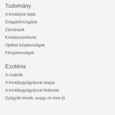
Tudomány
A kristályok fajtái
Drágakővizsgálat
Zárványok
Kristályszerkezet
Optikai tulajdonságok
Fényjelenségek
Ezotéria
A csakrák
A kristálygyógyászat alapja
A kristálygyógyászat története
Gyógyító kövek, avagy mi mire jó