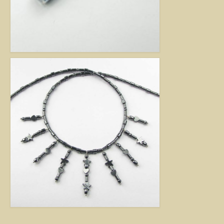
Jó tanácsok babalánchoz
Virág ékszer
A szobai növények, kaktuszok a lakás díszei, de sajnos nem vagy csak ritkán
virágoznak.Biztosan Ön is szép kaspóba vagy díszes tartóba teszi őket, de
ennél többet is tehet értük. A kézműves Virág ékszerekkel színesebbé és
egyedibbé varázsolhatja virágait. Ezeket a díszeket ásvány, féldrágakő,
kristály felhasználásával, dróthajlításos technikával készítettem, és
garantáltan nincs két egyforma közöttük. Ha cserepes növényt ajándékoz
ismerősének, személyesebbé teheti Virág ékszerrel.