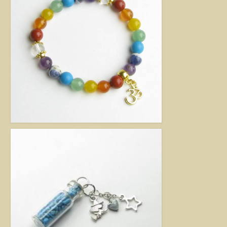
kézimunkával készült alkotás mindig értéket képvisel. Remek ajándék
nőknek.
Fantázia ékszer
Ezen az oldalon olyan különleges és divatos ékszereket talál, amelyeket csak
részben én készítettem. Úgy vélem, helyük van a Harmónia Ékszerek
világában, mivel ezek is az egyéniség szépségét emelik ki. Nagy gonddal
válogattam ki azokat az ékszereket, amelyek megfelelnek ennek a magas
minőségi és esztétikai követelménynek. Ezeket az ékszereket azoknak
ajánlom, akik nem ragaszkodnak az ásványokhoz, féldrágakövekhez, illetve
kristályokhoz, de rajonganak az egyéni ötletekért, és valami különlegesre
vágynak. Kiváló ajándék lehet belőlük születésnapra, névnapra, karácsonyra.
Garantáltan örömöt szerezhet velük szeretteinek.
Egyedi ékszer
Igény szerinti átalakítás – INGYENES
Rendelésre készült egyedi ékszer
Egyedi kőbefoglalás rendelésre
Csillagjegyes babalánc rendelésre