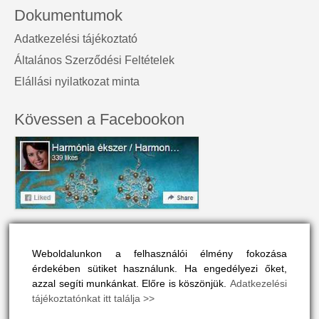
Dokumentumok
Adatkezelési tájékoztató
Általános Szerződési Feltételek
Elállási nyilatkozat minta
Kövessen a Facebookon
A honlap névjegye
Weboldalunkon a felhasználói élmény fokozása
A Harmónia Ékszer az egyéniség szépségét tükrözi.
érdekében sütiket használunk. Ha engedélyezi őket,
Olyan színes és vonzó, mint a viselője maga.
azzal segíti munkánkat. Előre is köszönjük.
Adatkezelési
tájékoztatónkat itt találja >>
A honlapon drágakövek, ásványok és gyógyító kövek vélt
vagy valós hatásaival is megismerkedhet, ha ide kattint