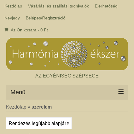
Kezdőlap
Vásárlási és szállítási tudnivalók
Elérhetőség
Névjegy
Belépés/Regisztráció
Az Ön kosara
-
0
Ft
AZ EGYÉNISÉG SZÉPSÉGE
Menü
Kezdőlap
»
szerelem
Csakra ékszer
A kézműves csakra ékszer ásványai tulajdonképpen gyógyító kövek, amelyek
a népi hagyományok szerint segítik a csakrák harmónikus működését. Az
ékszerben minden csakrához tartozik egy kristály, és általában a kő színe
határozza meg, hogy melyik csakrához rendeljük. Így lehetséges az, hogy pl.