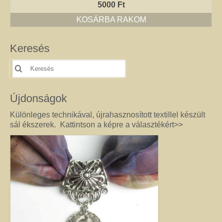
5000
Ft
Jó tanácsok babalánchoz
KOSÁRBA RAKOM
Virág ékszer
Keresés
A szobai növények, kaktuszok a lakás díszei, de sajnos nem vagy csak ritkán
virágoznak.Biztosan Ön is szép kaspóba vagy díszes tartóba teszi őket, de
Keresés
ennél többet is tehet értük. A kézműves Virág ékszerekkel színesebbé és
erre:
egyedibbé varázsolhatja virágait. Ezeket a díszeket ásvány, féldrágakő,
kristály felhasználásával, dróthajlításos technikával készítettem, és
Újdonságok
garantáltan nincs két egyforma közöttük. Ha cserepes növényt ajándékoz
ismerősének, személyesebbé teheti Virág ékszerrel.
Különleges technikával, újrahasznosított textillel készült
sál ékszerek. Kattintson a képre a választékért>>