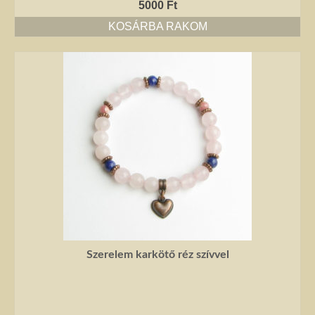
kézimunkával készült alkotás mindig értéket képvisel. Remek ajándék
5000
Ft
nőknek.
KOSÁRBA RAKOM
Fantázia ékszer
Ezen az oldalon olyan különleges és divatos ékszereket talál, amelyeket csak
részben én készítettem. Úgy vélem, helyük van a Harmónia Ékszerek
világában, mivel ezek is az egyéniség szépségét emelik ki. Nagy gonddal
válogattam ki azokat az ékszereket, amelyek megfelelnek ennek a magas
minőségi és esztétikai követelménynek. Ezeket az ékszereket azoknak
ajánlom, akik nem ragaszkodnak az ásványokhoz, féldrágakövekhez, illetve
kristályokhoz, de rajonganak az egyéni ötletekért, és valami különlegesre
vágynak. Kiváló ajándék lehet belőlük születésnapra, névnapra, karácsonyra.
Garantáltan örömöt szerezhet velük szeretteinek.
Egyedi ékszer
Igény szerinti átalakítás – INGYENES
Szerelem karkötő réz szívvel
Rendelésre készült egyedi ékszer
Egyedi kőbefoglalás rendelésre
Csillagjegyes babalánc rendelésre