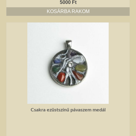
kézimunkával készült alkotás mindig értéket képvisel. Remek ajándék
5000
Ft
nőknek.
KOSÁRBA RAKOM
Fantázia ékszer
Ezen az oldalon olyan különleges és divatos ékszereket talál, amelyeket csak
részben én készítettem. Úgy vélem, helyük van a Harmónia Ékszerek
világában, mivel ezek is az egyéniség szépségét emelik ki. Nagy gonddal
válogattam ki azokat az ékszereket, amelyek megfelelnek ennek a magas
minőségi és esztétikai követelménynek. Ezeket az ékszereket azoknak
ajánlom, akik nem ragaszkodnak az ásványokhoz, féldrágakövekhez, illetve
kristályokhoz, de rajonganak az egyéni ötletekért, és valami különlegesre
vágynak. Kiváló ajándék lehet belőlük születésnapra, névnapra, karácsonyra.
Garantáltan örömöt szerezhet velük szeretteinek.
Egyedi ékszer
Igény szerinti átalakítás – INGYENES
Csakra ezüstszínű pávaszem medál
Rendelésre készült egyedi ékszer
Egyedi kőbefoglalás rendelésre
Csillagjegyes babalánc rendelésre