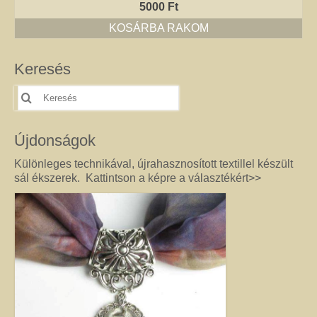
5000
Ft
Jó tanácsok babalánchoz
KOSÁRBA RAKOM
Virág ékszer
Keresés
A szobai növények, kaktuszok a lakás díszei, de sajnos nem vagy csak ritkán
virágoznak.Biztosan Ön is szép kaspóba vagy díszes tartóba teszi őket, de
Keresés
ennél többet is tehet értük. A kézműves Virág ékszerekkel színesebbé és
erre:
egyedibbé varázsolhatja virágait. Ezeket a díszeket ásvány, féldrágakő,
kristály felhasználásával, dróthajlításos technikával készítettem, és
Újdonságok
garantáltan nincs két egyforma közöttük. Ha cserepes növényt ajándékoz
ismerősének, személyesebbé teheti Virág ékszerrel.
Különleges technikával, újrahasznosított textillel készült
sál ékszerek. Kattintson a képre a választékért>>