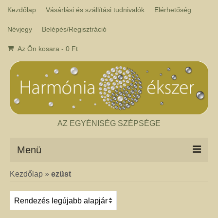
Kezdőlap
Vásárlási és szállítási tudnivalók
Elérhetőség
Névjegy
Belépés/Regisztráció
Az Ön kosara
-
0
Ft
AZ EGYÉNISÉG SZÉPSÉGE
Menü
Kezdőlap
»
ezüst
Csakra ékszer
A kézműves csakra ékszer ásványai tulajdonképpen gyógyító kövek, amelyek
a népi hagyományok szerint segítik a csakrák harmónikus működését. Az
ékszerben minden csakrához tartozik egy kristály, és általában a kő színe
határozza meg, hogy melyik csakrához rendeljük. Így lehetséges az, hogy pl.