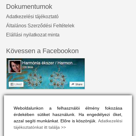
Dokumentumok
Adatkezelési tájékoztató
Általános Szerződési Feltételek
Elállási nyilatkozat minta
Kövessen a Facebookon
A honlap névjegye
Weboldalunkon a felhasználói élmény fokozása
A Harmónia Ékszer az egyéniség szépségét tükrözi.
érdekében sütiket használunk. Ha engedélyezi őket,
Olyan színes és vonzó, mint a viselője maga.
azzal segíti munkánkat. Előre is köszönjük.
Adatkezelési
tájékoztatónkat itt találja >>
A honlapon drágakövek, ásványok és gyógyító kövek vélt
vagy valós hatásaival is megismerkedhet, ha ide kattint