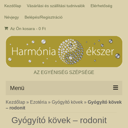
Kezdőlap
Vásárlási és szállítási tudnivalók
Elérhetőség
Névjegy
Belépés/Regisztráció
Az Ön kosara
-
0
Ft
AZ EGYÉNISÉG SZÉPSÉGE
Menü
Kezdőlap
»
Ezotéria
»
Gyógyító kövek
»
Gyógyító kövek
Csakra ékszer
– rodonit
A kézműves csakra ékszer ásványai tulajdonképpen gyógyító kövek, amelyek
a népi hagyományok szerint segítik a csakrák harmónikus működését. Az
Gyógyító kövek – rodonit
ékszerben minden csakrához tartozik egy kristály, és általában a kő színe
határozza meg, hogy melyik csakrához rendeljük. Így lehetséges az, hogy pl.