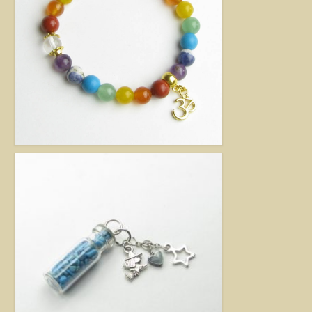
kézimunkával készült alkotás mindig értéket képvisel. Remek ajándék
nőknek.
Fantázia ékszer
Ezen az oldalon olyan különleges és divatos ékszereket talál, amelyeket csak
részben én készítettem. Úgy vélem, helyük van a Harmónia Ékszerek
világában, mivel ezek is az egyéniség szépségét emelik ki. Nagy gonddal
válogattam ki azokat az ékszereket, amelyek megfelelnek ennek a magas
minőségi és esztétikai követelménynek. Ezeket az ékszereket azoknak
ajánlom, akik nem ragaszkodnak az ásványokhoz, féldrágakövekhez, illetve
kristályokhoz, de rajonganak az egyéni ötletekért, és valami különlegesre
vágynak. Kiváló ajándék lehet belőlük születésnapra, névnapra, karácsonyra.
Garantáltan örömöt szerezhet velük szeretteinek.
Egyedi ékszer
Igény szerinti átalakítás – INGYENES
Rendelésre készült egyedi ékszer
Egyedi kőbefoglalás rendelésre
Csillagjegyes babalánc rendelésre