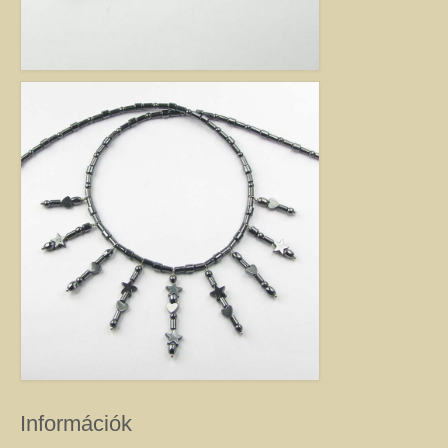
Jó tanácsok babalánchoz
Virág ékszer
A szobai növények, kaktuszok a lakás díszei, de sajnos nem vagy csak ritkán
virágoznak.Biztosan Ön is szép kaspóba vagy díszes tartóba teszi őket, de
ennél többet is tehet értük. A kézműves Virág ékszerekkel színesebbé és
egyedibbé varázsolhatja virágait. Ezeket a díszeket ásvány, féldrágakő,
kristály felhasználásával, dróthajlításos technikával készítettem, és
garantáltan nincs két egyforma közöttük. Ha cserepes növényt ajándékoz
ismerősének, személyesebbé teheti Virág ékszerrel.
Információk