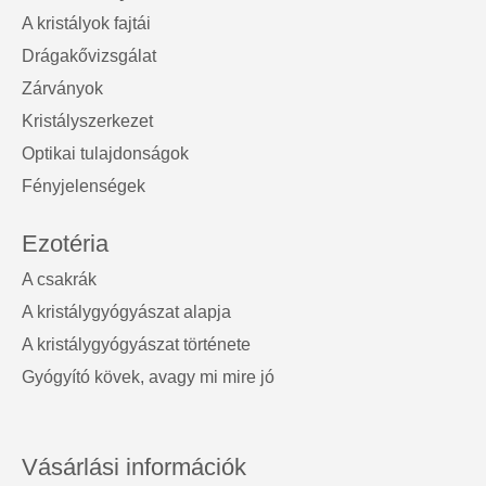
A kristályok fajtái
Drágakővizsgálat
Zárványok
Kristályszerkezet
Optikai tulajdonságok
Fényjelenségek
Ezotéria
A csakrák
A kristálygyógyászat alapja
A kristálygyógyászat története
Gyógyító kövek, avagy mi mire jó
Vásárlási információk