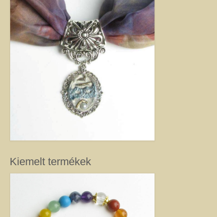
féldrágakő ékszer olyan különleges és értékes ajándék lehet, amely “nem
köszön vissza az utcán”. Szerette egyéniségéhez, stílusához és az általa
kedvelt színekhez illő egyedi vagy kis szériás Harmónia ékszer garantáltan
örömöt szerez.
Drót ékszer
Nincs két egyforma dróthajlításos ékszer, mint ahogy nincs két egyforma
egyéniség sem. A kőbefoglalással készült ékszernél nem csak a kő színe és
formája egyedi, hanem a mód, ahogy az adott követ befoglalom. (Mindig
alkotás közben derül ki, hogy mit kíván a kő, és hogyan lehet biztossá tenni
a foglalatot.) Még akkor sem tudom garantálni, hogy az adott modellből
készült darabok egyformák lesznek, ha a kövek ugyanolyan formára
csiszoltak. A drót sosem hajlik egyformán. (Többek között ettől és az alkotói
fantáziától egyedi a kézműves Harmónia Ékszer.) A kőbefoglalásos
ékszereket gondosan válogatott valódi ásvány, féldrágakő, kristály
felhasználásával készítem, így a gyógyító kövek minden vélt vagy tapasztalt
Kiemelt termékek
pozitív hatásával rendelkeznek. (Néha gyöngy, strassz vagy fém díszítést is
alkalmazok, hogy a végeredmény még egyedibb legyen. Sőt, ásvány nélkül,
csak drót felhasználásával is tudok szépséget alkotni. Ezt később mutatom
meg Önnek.) Ha szeretne valóban egyedi ékszert magának, akkor ebben a
kategóriában megtalálja azt, amely kiemeli egyénisége szépségét. Ha
ajándék ötletek miatt kereste fel ezt az oldalt, akkor jó helyen jár. Az egyedi,