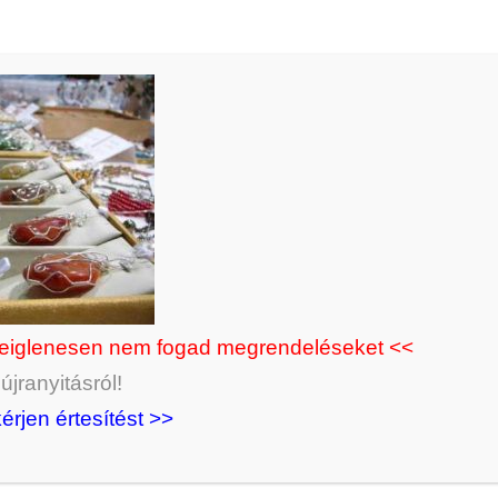
deiglenesen nem fogad megrendeléseket <<
jranyitásról!
kérjen értesítést >>