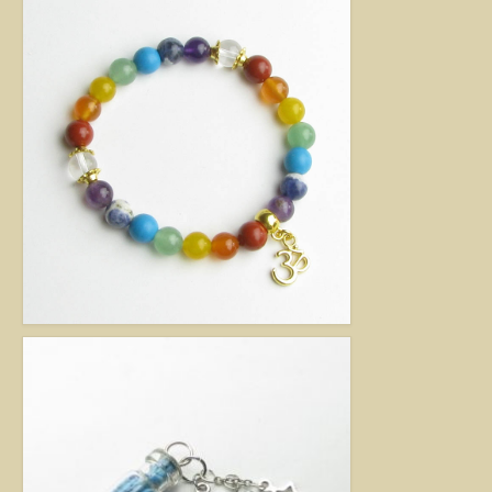
kézimunkával készült alkotás mindig értéket képvisel. Remek ajándék
nőknek.
Fantázia ékszer
Ezen az oldalon olyan különleges és divatos ékszereket talál, amelyeket csak
részben én készítettem. Úgy vélem, helyük van a Harmónia Ékszerek
világában, mivel ezek is az egyéniség szépségét emelik ki. Nagy gonddal
válogattam ki azokat az ékszereket, amelyek megfelelnek ennek a magas
minőségi és esztétikai követelménynek. Ezeket az ékszereket azoknak
ajánlom, akik nem ragaszkodnak az ásványokhoz, féldrágakövekhez, illetve
kristályokhoz, de rajonganak az egyéni ötletekért, és valami különlegesre
vágynak. Kiváló ajándék lehet belőlük születésnapra, névnapra, karácsonyra.
Garantáltan örömöt szerezhet velük szeretteinek.
Egyedi ékszer
Igény szerinti átalakítás – INGYENES
Rendelésre készült egyedi ékszer
Egyedi kőbefoglalás rendelésre
Csillagjegyes babalánc rendelésre