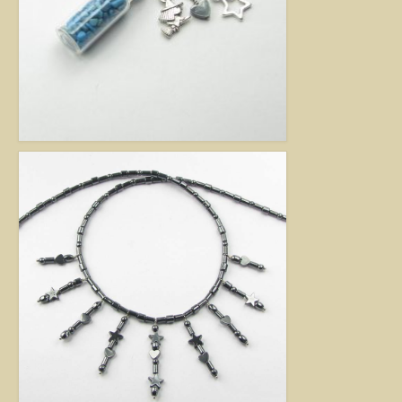
Jó tanácsok babalánchoz
Virág ékszer
A szobai növények, kaktuszok a lakás díszei, de sajnos nem vagy csak ritkán
virágoznak.Biztosan Ön is szép kaspóba vagy díszes tartóba teszi őket, de
ennél többet is tehet értük. A kézműves Virág ékszerekkel színesebbé és
egyedibbé varázsolhatja virágait. Ezeket a díszeket ásvány, féldrágakő,
kristály felhasználásával, dróthajlításos technikával készítettem, és
garantáltan nincs két egyforma közöttük. Ha cserepes növényt ajándékoz
ismerősének, személyesebbé teheti Virág ékszerrel.