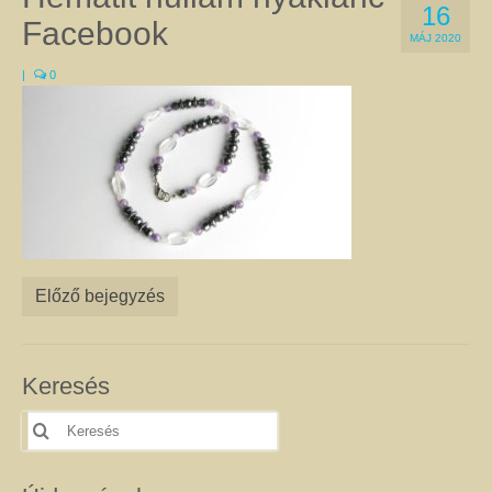
16
a Gyökércsakra harmonizálásához a gránátot és a vörös jáspist egyaránt
Facebook
használják. Ugyanez a helyzet az Erőcsakrával, amelyre a megfigyelések
MÁJ 2020
szerint jó hatással van a citrin, a kalcit, és sárga achát is. Természetesen
|
0
vannak kivételek, amikor az adott csakrához két különböző kő is kapcsolható.
Ilyen pl. a Szívcsakra, amelyhez a zöld aventurin épp olyan jó, mint a
rózsakvarc, a szeretet kristály. A csakrák leírását itt olvashatja.
Féldrágakő ékszer
Ezen az oldalon csak olyan egyedi kézműves féldrágakő ékszer található,
amelyet valódi ásványok, féldrágakövek, illetve kristályok felhasználásával
készítettem. Az ékszerek megalkotása során a színek és a formák
kombinációjával igyekeztem egyedi összhatást elérni.
A nyakláncok, medálok, karkötők, fülbevalók harmonizálnak viselőik színes,
Előző bejegyzés
különleges egyéniségével, és még a legegyszerűbb ruhát is feldobják. Az
ékszerek alapanyagául szolgáló ásványokról úgy tartják, hogy gyógyító
kövek, és mint ilyenek, jótékony hatással lehetnek a testre és a lélekre. Az
ásványoknak tulajdonított pozitív hatásokról itt talál leírást. Célszerű az
Keresés
ékszereimet szettben viselni, mert így még jobban tud érvényesülni
szépségük, egyediségük és gyógyító hatásuk. Az szett elemeit az egyes
Keresés
termékoldalakon, az oldalak alján található kapcsolódó termékek között
erre:
találja. Nem csak önmagának adhat harmóniát! Szeretteit is
megajándékozhatja az egyediség szépségével. Az általam készített