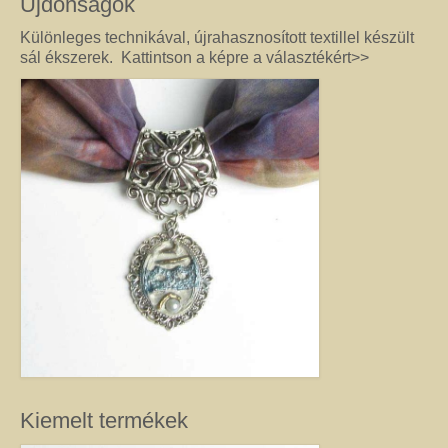
Újdonságok
féldrágakő ékszer olyan különleges és értékes ajándék lehet, amely “nem
köszön vissza az utcán”. Szerette egyéniségéhez, stílusához és az általa
Különleges technikával, újrahasznosított textillel készült
kedvelt színekhez illő egyedi vagy kis szériás Harmónia ékszer garantáltan
sál ékszerek. Kattintson a képre a választékért>>
örömöt szerez.
Drót ékszer
Nincs két egyforma dróthajlításos ékszer, mint ahogy nincs két egyforma
egyéniség sem. A kőbefoglalással készült ékszernél nem csak a kő színe és
formája egyedi, hanem a mód, ahogy az adott követ befoglalom. (Mindig
alkotás közben derül ki, hogy mit kíván a kő, és hogyan lehet biztossá tenni
a foglalatot.) Még akkor sem tudom garantálni, hogy az adott modellből
készült darabok egyformák lesznek, ha a kövek ugyanolyan formára
csiszoltak. A drót sosem hajlik egyformán. (Többek között ettől és az alkotói
fantáziától egyedi a kézműves Harmónia Ékszer.) A kőbefoglalásos
ékszereket gondosan válogatott valódi ásvány, féldrágakő, kristály
felhasználásával készítem, így a gyógyító kövek minden vélt vagy tapasztalt
pozitív hatásával rendelkeznek. (Néha gyöngy, strassz vagy fém díszítést is
alkalmazok, hogy a végeredmény még egyedibb legyen. Sőt, ásvány nélkül,
csak drót felhasználásával is tudok szépséget alkotni. Ezt később mutatom
meg Önnek.) Ha szeretne valóban egyedi ékszert magának, akkor ebben a
kategóriában megtalálja azt, amely kiemeli egyénisége szépségét. Ha
Kiemelt termékek
ajándék ötletek miatt kereste fel ezt az oldalt, akkor jó helyen jár. Az egyedi,