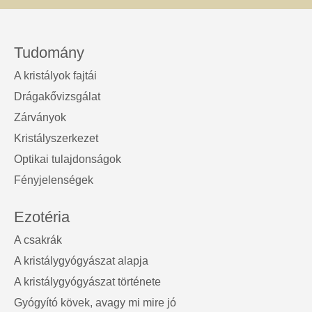
Tudomány
A kristályok fajtái
Drágakővizsgálat
Zárványok
Kristályszerkezet
Optikai tulajdonságok
Fényjelenségek
Ezotéria
A csakrák
A kristálygyógyászat alapja
A kristálygyógyászat története
Gyógyító kövek, avagy mi mire jó