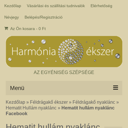
Kezdőlap
Vásárlási és szállítási tudnivalók
Elérhetőség
Névjegy
Belépés/Regisztráció
Az Ön kosara
-
0
Ft
AZ EGYÉNISÉG SZÉPSÉGE
Menü
Kezdőlap
»
Féldrágakő ékszer
»
Féldrágakő nyaklánc
»
Csakra ékszer
Hematit Hullám nyaklánc
»
Hematit hullám nyaklánc
A kézműves csakra ékszer ásványai tulajdonképpen gyógyító kövek, amelyek
Facebook
a népi hagyományok szerint segítik a csakrák harmónikus működését. Az
ékszerben minden csakrához tartozik egy kristály, és általában a kő színe
Hematit hullám nyaklánc
határozza meg, hogy melyik csakrához rendeljük. Így lehetséges az, hogy pl.