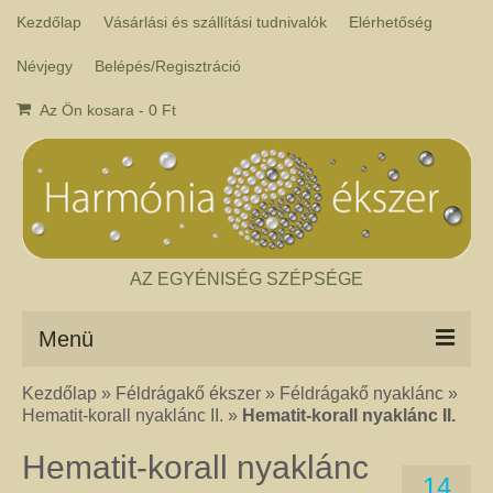
Kezdőlap
Vásárlási és szállítási tudnivalók
Elérhetőség
Névjegy
Belépés/Regisztráció
Az Ön kosara
-
0
Ft
AZ EGYÉNISÉG SZÉPSÉGE
Menü
Kezdőlap
»
Féldrágakő ékszer
»
Féldrágakő nyaklánc
»
Csakra ékszer
Hematit-korall nyaklánc II.
»
Hematit-korall nyaklánc II.
A kézműves csakra ékszer ásványai tulajdonképpen gyógyító kövek, amelyek
a népi hagyományok szerint segítik a csakrák harmónikus működését. Az
Hematit-korall nyaklánc
ékszerben minden csakrához tartozik egy kristály, és általában a kő színe
14
határozza meg, hogy melyik csakrához rendeljük. Így lehetséges az, hogy pl.