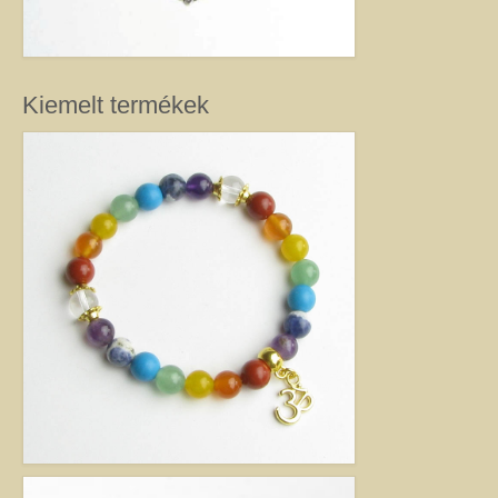
kézimunkával készült alkotás mindig értéket képvisel. Remek ajándék
nőknek.
Fantázia ékszer
Ezen az oldalon olyan különleges és divatos ékszereket talál, amelyeket csak
Kiemelt termékek
részben én készítettem. Úgy vélem, helyük van a Harmónia Ékszerek
világában, mivel ezek is az egyéniség szépségét emelik ki. Nagy gonddal
válogattam ki azokat az ékszereket, amelyek megfelelnek ennek a magas
minőségi és esztétikai követelménynek. Ezeket az ékszereket azoknak
ajánlom, akik nem ragaszkodnak az ásványokhoz, féldrágakövekhez, illetve
kristályokhoz, de rajonganak az egyéni ötletekért, és valami különlegesre
vágynak. Kiváló ajándék lehet belőlük születésnapra, névnapra, karácsonyra.
Garantáltan örömöt szerezhet velük szeretteinek.
Egyedi ékszer
Igény szerinti átalakítás – INGYENES
Rendelésre készült egyedi ékszer
Egyedi kőbefoglalás rendelésre
Csillagjegyes babalánc rendelésre