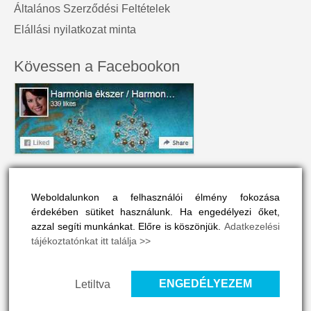
Általános Szerződési Feltételek
Elállási nyilatkozat minta
Kövessen a Facebookon
A honlap névjegye
Weboldalunkon a felhasználói élmény fokozása
A Harmónia Ékszer az egyéniség szépségét tükrözi.
érdekében sütiket használunk. Ha engedélyezi őket,
Olyan színes és vonzó, mint a viselője maga.
azzal segíti munkánkat. Előre is köszönjük.
Adatkezelési
tájékoztatónkat itt találja >>
A honlapon drágakövek, ásványok és gyógyító kövek vélt
vagy valós hatásaival is megismerkedhet, ha ide kattint
>>
ENGEDÉLYEZEM
Letiltva
© 2026 Harmónia Ékszer - WordPress Theme by
Kadence WP