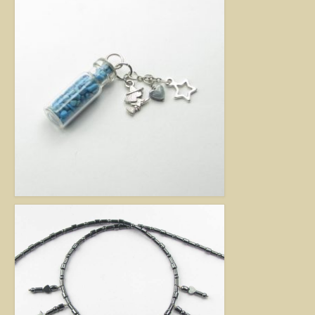
Jó tanácsok babalánchoz
Virág ékszer
A szobai növények, kaktuszok a lakás díszei, de sajnos nem vagy csak ritkán
virágoznak.Biztosan Ön is szép kaspóba vagy díszes tartóba teszi őket, de
ennél többet is tehet értük. A kézműves Virág ékszerekkel színesebbé és
egyedibbé varázsolhatja virágait. Ezeket a díszeket ásvány, féldrágakő,
kristály felhasználásával, dróthajlításos technikával készítettem, és
garantáltan nincs két egyforma közöttük. Ha cserepes növényt ajándékoz
ismerősének, személyesebbé teheti Virág ékszerrel.