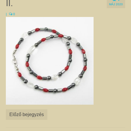
II.
a Gyökércsakra harmonizálásához a gránátot és a vörös jáspist egyaránt
MÁJ 2020
használják. Ugyanez a helyzet az Erőcsakrával, amelyre a megfigyelések
|
0
szerint jó hatással van a citrin, a kalcit, és sárga achát is. Természetesen
vannak kivételek, amikor az adott csakrához két különböző kő is kapcsolható.
Ilyen pl. a Szívcsakra, amelyhez a zöld aventurin épp olyan jó, mint a
rózsakvarc, a szeretet kristály. A csakrák leírását itt olvashatja.
Féldrágakő ékszer
Ezen az oldalon csak olyan egyedi kézműves féldrágakő ékszer található,
amelyet valódi ásványok, féldrágakövek, illetve kristályok felhasználásával
készítettem. Az ékszerek megalkotása során a színek és a formák
kombinációjával igyekeztem egyedi összhatást elérni.
A nyakláncok, medálok, karkötők, fülbevalók harmonizálnak viselőik színes,
különleges egyéniségével, és még a legegyszerűbb ruhát is feldobják. Az
ékszerek alapanyagául szolgáló ásványokról úgy tartják, hogy gyógyító
kövek, és mint ilyenek, jótékony hatással lehetnek a testre és a lélekre. Az
ásványoknak tulajdonított pozitív hatásokról itt talál leírást. Célszerű az
ékszereimet szettben viselni, mert így még jobban tud érvényesülni
szépségük, egyediségük és gyógyító hatásuk. Az szett elemeit az egyes
Előző bejegyzés
termékoldalakon, az oldalak alján található kapcsolódó termékek között
találja. Nem csak önmagának adhat harmóniát! Szeretteit is
megajándékozhatja az egyediség szépségével. Az általam készített