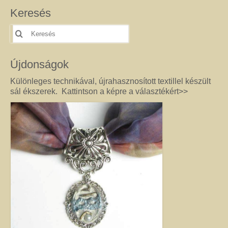
féldrágakő ékszer olyan különleges és értékes ajándék lehet, amely “nem
Keresés
köszön vissza az utcán”. Szerette egyéniségéhez, stílusához és az általa
kedvelt színekhez illő egyedi vagy kis szériás Harmónia ékszer garantáltan
Keresés
örömöt szerez.
erre:
Drót ékszer
Újdonságok
Nincs két egyforma dróthajlításos ékszer, mint ahogy nincs két egyforma
egyéniség sem. A kőbefoglalással készült ékszernél nem csak a kő színe és
Különleges technikával, újrahasznosított textillel készült
formája egyedi, hanem a mód, ahogy az adott követ befoglalom. (Mindig
sál ékszerek. Kattintson a képre a választékért>>
alkotás közben derül ki, hogy mit kíván a kő, és hogyan lehet biztossá tenni
a foglalatot.) Még akkor sem tudom garantálni, hogy az adott modellből
készült darabok egyformák lesznek, ha a kövek ugyanolyan formára
csiszoltak. A drót sosem hajlik egyformán. (Többek között ettől és az alkotói
fantáziától egyedi a kézműves Harmónia Ékszer.) A kőbefoglalásos
ékszereket gondosan válogatott valódi ásvány, féldrágakő, kristály
felhasználásával készítem, így a gyógyító kövek minden vélt vagy tapasztalt
pozitív hatásával rendelkeznek. (Néha gyöngy, strassz vagy fém díszítést is
alkalmazok, hogy a végeredmény még egyedibb legyen. Sőt, ásvány nélkül,
csak drót felhasználásával is tudok szépséget alkotni. Ezt később mutatom
meg Önnek.) Ha szeretne valóban egyedi ékszert magának, akkor ebben a
kategóriában megtalálja azt, amely kiemeli egyénisége szépségét. Ha
ajándék ötletek miatt kereste fel ezt az oldalt, akkor jó helyen jár. Az egyedi,