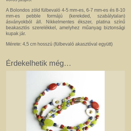
kézimunkával készült alkotás mindig értéket képvisel. Remek ajándék
nőknek.
A Bolondos zöld fülbevaló 4-5 mm-es, 6-7 mm-es és 8-10
mm-es pebble formájú (kerekded, szabálytalan)
Fantázia ékszer
ásványokból áll. Nikkelmentes ékszer, platina színű
Ezen az oldalon olyan különleges és divatos ékszereket talál, amelyeket csak
beakasztós szerelékkel, amelyhez műanyag biztonsági
részben én készítettem. Úgy vélem, helyük van a Harmónia Ékszerek
kupak jár.
világában, mivel ezek is az egyéniség szépségét emelik ki. Nagy gonddal
válogattam ki azokat az ékszereket, amelyek megfelelnek ennek a magas
Mérete: 4,5 cm hosszú (fülbevaló akasztóval együtt)
minőségi és esztétikai követelménynek. Ezeket az ékszereket azoknak
ajánlom, akik nem ragaszkodnak az ásványokhoz, féldrágakövekhez, illetve
kristályokhoz, de rajonganak az egyéni ötletekért, és valami különlegesre
Érdekelhetik még…
vágynak. Kiváló ajándék lehet belőlük születésnapra, névnapra, karácsonyra.
Garantáltan örömöt szerezhet velük szeretteinek.
Egyedi ékszer
Igény szerinti átalakítás – INGYENES
Rendelésre készült egyedi ékszer
Egyedi kőbefoglalás rendelésre
Csillagjegyes babalánc rendelésre