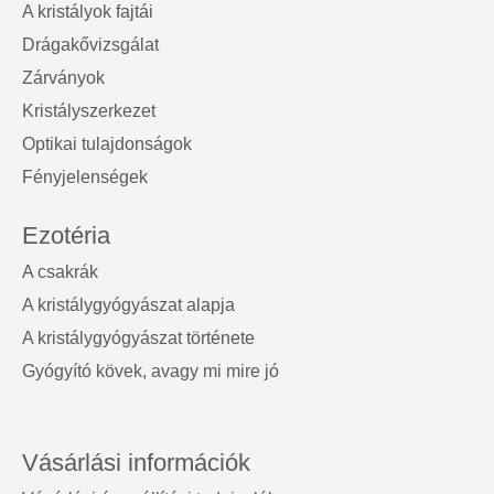
A kristályok fajtái
Drágakővizsgálat
Zárványok
Kristályszerkezet
Optikai tulajdonságok
Fényjelenségek
Ezotéria
A csakrák
A kristálygyógyászat alapja
A kristálygyógyászat története
Gyógyító kövek, avagy mi mire jó
Vásárlási információk