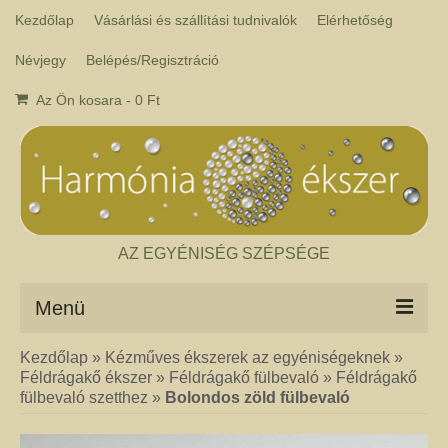
Kezdőlap
Vásárlási és szállítási tudnivalók
Elérhetőség
Névjegy
Belépés/Regisztráció
Az Ön kosara
-
0
Ft
AZ EGYÉNISÉG SZÉPSÉGE
Menü
Kezdőlap
»
Kézműves ékszerek az egyéniségeknek
»
Csakra ékszer
Féldrágakő ékszer
»
Féldrágakő fülbevaló
»
Féldrágakő
A kézműves csakra ékszer ásványai tulajdonképpen gyógyító kövek, amelyek
fülbevaló szetthez
»
Bolondos zöld fülbevaló
a népi hagyományok szerint segítik a csakrák harmónikus működését. Az
ékszerben minden csakrához tartozik egy kristály, és általában a kő színe
határozza meg, hogy melyik csakrához rendeljük. Így lehetséges az, hogy pl.