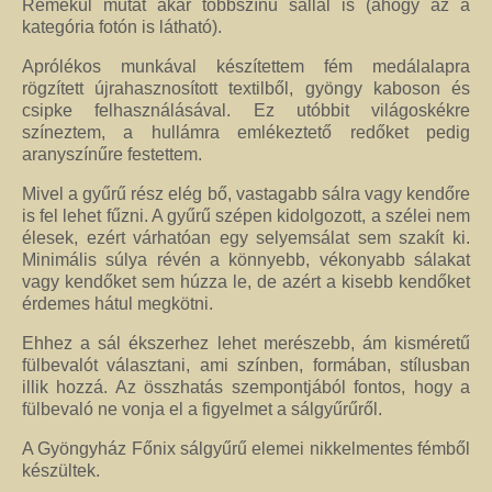
kézimunkával készült alkotás mindig értéket képvisel. Remek ajándék
Remekül mutat akár többszínű sállal is (ahogy az a
nőknek.
kategória fotón is látható).
Aprólékos munkával készítettem fém medálalapra
Fantázia ékszer
rögzített újrahasznosított textilből, gyöngy kaboson és
Ezen az oldalon olyan különleges és divatos ékszereket talál, amelyeket csak
csipke felhasználásával. Ez utóbbit világoskékre
részben én készítettem. Úgy vélem, helyük van a Harmónia Ékszerek
színeztem, a hullámra emlékeztető redőket pedig
világában, mivel ezek is az egyéniség szépségét emelik ki. Nagy gonddal
aranyszínűre festettem.
válogattam ki azokat az ékszereket, amelyek megfelelnek ennek a magas
minőségi és esztétikai követelménynek. Ezeket az ékszereket azoknak
Mivel a gyűrű rész elég bő, vastagabb sálra vagy kendőre
ajánlom, akik nem ragaszkodnak az ásványokhoz, féldrágakövekhez, illetve
is fel lehet fűzni. A gyűrű szépen kidolgozott, a szélei nem
kristályokhoz, de rajonganak az egyéni ötletekért, és valami különlegesre
élesek, ezért várhatóan egy selyemsálat sem szakít ki.
vágynak. Kiváló ajándék lehet belőlük születésnapra, névnapra, karácsonyra.
Minimális súlya révén a könnyebb, vékonyabb sálakat
Garantáltan örömöt szerezhet velük szeretteinek.
vagy kendőket sem húzza le, de azért a kisebb kendőket
érdemes hátul megkötni.
Egyedi ékszer
Ehhez a sál ékszerhez lehet merészebb, ám kisméretű
Igény szerinti átalakítás – INGYENES
fülbevalót választani, ami színben, formában, stílusban
illik hozzá. Az összhatás szempontjából fontos, hogy a
Rendelésre készült egyedi ékszer
fülbevaló ne vonja el a figyelmet a sálgyűrűről.
Egyedi kőbefoglalás rendelésre
A Gyöngyház Főnix sálgyűrű elemei nikkelmentes fémből
készültek.
Csillagjegyes babalánc rendelésre