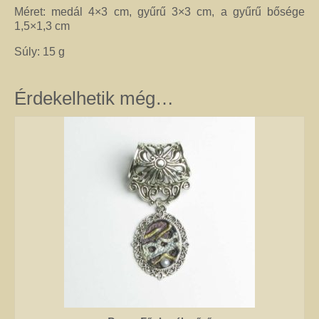
Méret: medál 4×3 cm, gyűrű 3×3 cm, a gyűrű bősége
1,5×1,3 cm
Jó tanácsok babalánchoz
Súly: 15 g
Virág ékszer
A szobai növények, kaktuszok a lakás díszei, de sajnos nem vagy csak ritkán
virágoznak.Biztosan Ön is szép kaspóba vagy díszes tartóba teszi őket, de
Érdekelhetik még…
ennél többet is tehet értük. A kézműves Virág ékszerekkel színesebbé és
egyedibbé varázsolhatja virágait. Ezeket a díszeket ásvány, féldrágakő,
kristály felhasználásával, dróthajlításos technikával készítettem, és
garantáltan nincs két egyforma közöttük. Ha cserepes növényt ajándékoz
ismerősének, személyesebbé teheti Virág ékszerrel.