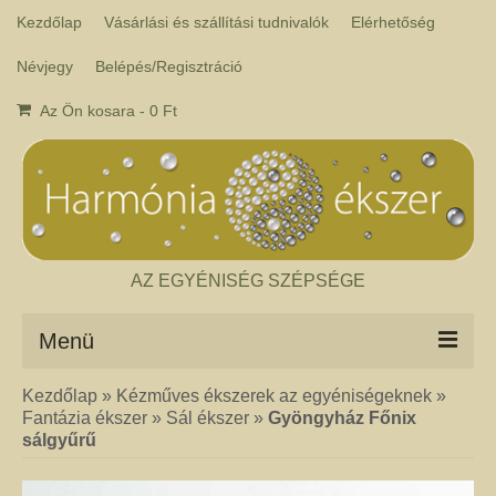
Kezdőlap
Vásárlási és szállítási tudnivalók
Elérhetőség
Névjegy
Belépés/Regisztráció
Az Ön kosara
-
0
Ft
AZ EGYÉNISÉG SZÉPSÉGE
Menü
Kezdőlap
»
Kézműves ékszerek az egyéniségeknek
»
Csakra ékszer
Fantázia ékszer
»
Sál ékszer
»
Gyöngyház Főnix
A kézműves csakra ékszer ásványai tulajdonképpen gyógyító kövek, amelyek
sálgyűrű
a népi hagyományok szerint segítik a csakrák harmónikus működését. Az
ékszerben minden csakrához tartozik egy kristály, és általában a kő színe
határozza meg, hogy melyik csakrához rendeljük. Így lehetséges az, hogy pl.