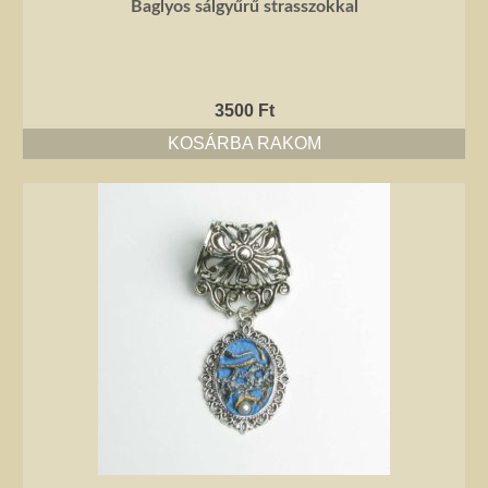
Baglyos sálgyűrű strasszokkal
3500
Ft
KOSÁRBA RAKOM