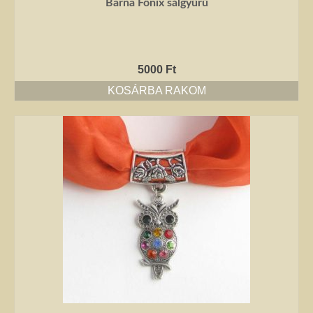
Barna Főnix sálgyűrű
5000
Ft
KOSÁRBA RAKOM