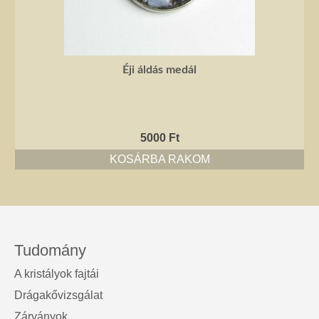
Éji áldás medál
5000
Ft
KOSÁRBA RAKOM
Tudomány
A kristályok fajtái
Drágakővizsgálat
Zárványok